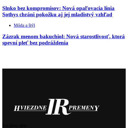
Slnko bez kompromisov: Nová opaľovacia línia
Sothys chráni pokožku aj jej mladistvý vzhľad
Móda a štýl
Zázrak menom bakuchiol: Nová starostlivosť, ktorá
spevní pleť bez podráždenia
Sociálne siete: