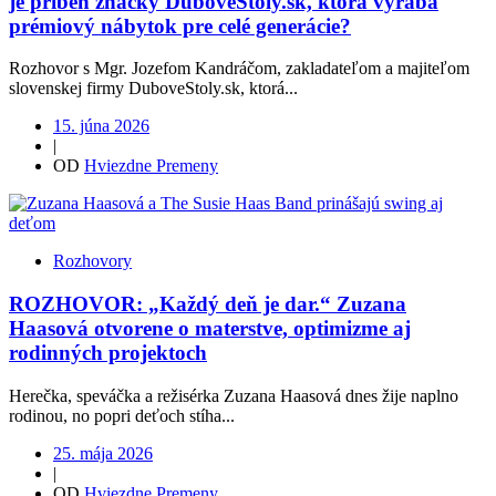
je príbeh značky DuboveStoly.sk, ktorá vyrába
prémiový nábytok pre celé generácie?
Rozhovor s Mgr. Jozefom Kandráčom, zakladateľom a majiteľom
slovenskej firmy DuboveStoly.sk, ktorá...
15. júna 2026
|
OD
Hviezdne Premeny
Rozhovory
ROZHOVOR: „Každý deň je dar.“ Zuzana
Haasová otvorene o materstve, optimizme aj
rodinných projektoch
Herečka, speváčka a režisérka Zuzana Haasová dnes žije naplno
rodinou, no popri deťoch stíha...
25. mája 2026
|
OD
Hviezdne Premeny