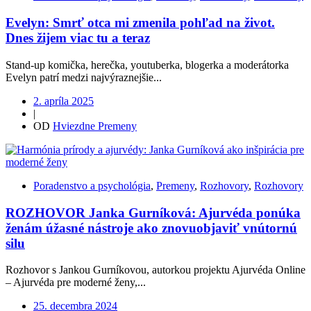
Evelyn: Smrť otca mi zmenila pohľad na život.
Dnes žijem viac tu a teraz
Stand-up komička, herečka, youtuberka, blogerka a moderátorka
Evelyn patrí medzi najvýraznejšie...
2. apríla 2025
|
OD
Hviezdne Premeny
Poradenstvo a psychológia
,
Premeny
,
Rozhovory
,
Rozhovory
ROZHOVOR Janka Gurníková: Ajurvéda ponúka
ženám úžasné nástroje ako znovuobjaviť vnútornú
silu
Rozhovor s Jankou Gurníkovou, autorkou projektu Ajurvéda Online
– Ajurvéda pre moderné ženy,...
25. decembra 2024