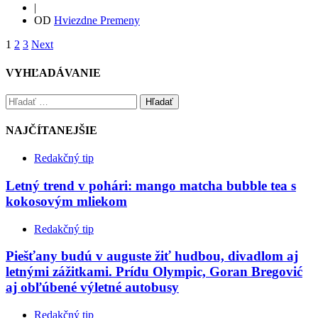
|
OD
Hviezdne Premeny
1
2
3
Next
VYHĽADÁVANIE
Hľadať
NAJČÍTANEJŠIE
Redakčný tip
Letný trend v pohári: mango matcha bubble tea s
kokosovým mliekom
Redakčný tip
Piešťany budú v auguste žiť hudbou, divadlom aj
letnými zážitkami. Prídu Olympic, Goran Bregović
aj obľúbené výletné autobusy
Redakčný tip