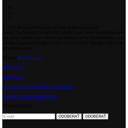
© 2023 HviezdnePremeny | Všetky práva vyhradené
Žiadna časť stránky nemôže byť rozširovaná, alebo reprodukovaná
bez predchádzajúceho súhlasu prevádzkovateľa Allmedia plus, s.r.o.
Články vyjadrujú názory autorov a nemusia byť totožné s názorom
prevádzkovateľa.
Vytvoril
FortSec, s.r.o.
KONTAKT
INZERCIA
OCHRANA OSOBNÝCH ÚDAJOV
OBCHODNÉ PODMIENKY
NEWSLETTER