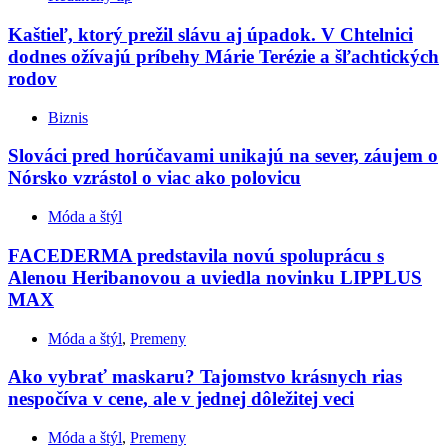
Kaštieľ, ktorý prežil slávu aj úpadok. V Chtelnici
dodnes ožívajú príbehy Márie Terézie a šľachtických
rodov
Biznis
Slováci pred horúčavami unikajú na sever, záujem o
Nórsko vzrástol o viac ako polovicu
Móda a štýl
FACEDERMA predstavila novú spoluprácu s
Alenou Heribanovou a uviedla novinku LIPPLUS
MAX
Móda a štýl
,
Premeny
Ako vybrať maskaru? Tajomstvo krásnych rias
nespočíva v cene, ale v jednej dôležitej veci
Móda a štýl
,
Premeny