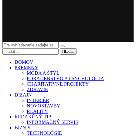
Hľadať
DOMOV
PREMENY
MÓDA A ŠTÝL
PORADENSTVO A PSYCHOLÓGIA
CHARITATÍVNE PROJEKTY
ZDRAVIE
DIZAJN
INTERIÉR
NOVOSTAVBY
REALITY
REDAKČNÝ TIP
INFORMAČNÝ SERVIS
BIZNIS
TECHNOLÓGIE