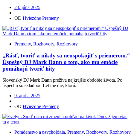
23. júna 2025
|
OD
Hviezdne Premeny
Premeny
,
Rozhovory
,
Rozhovory
„Rásť, tvoriť a nikdy sa neuspokojiť s priemerom.“
Úspešný DJ Mark Dann o tom, ako mu emócie
pomáhajú tvoriť hity
Slovenský DJ Mark Dann prežíva najkrajšie obdobie života. Po
úspechu so skladbou Let me die, ktorú...
9. apríla 2025
|
OD
Hviezdne Premeny
Poradenstvo a psychológia
,
Premeny
,
Rozhovory
,
Rozhovory