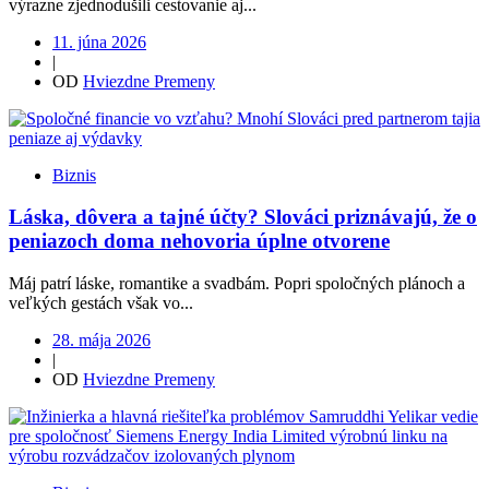
výrazne zjednodušili cestovanie aj...
11. júna 2026
|
OD
Hviezdne Premeny
Biznis
Láska, dôvera a tajné účty? Slováci priznávajú, že o
peniazoch doma nehovoria úplne otvorene
Máj patrí láske, romantike a svadbám. Popri spoločných plánoch a
veľkých gestách však vo...
28. mája 2026
|
OD
Hviezdne Premeny