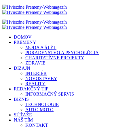
DOMOV
PREMENY
MÓDA A ŠTÝL
PORADENSTVO A PSYCHOLÓGIA
CHARITATÍVNE PROJEKTY
ZDRAVIE
DIZAJN
INTERIÉR
NOVOSTAVBY
REALITY
REDAKČNÝ TIP
INFORMAČNÝ SERVIS
BIZNIS
TECHNOLÓGIE
AUTO MOTO
SÚŤAŽE
NÁŠ TÍM
KONTAKT