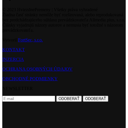
© 2023 HviezdnePremeny | Všetky práva vyhradené
Žiadna časť stránky nemôže byť rozširovaná, alebo reprodukovaná
bez predchádzajúceho súhlasu prevádzkovateľa Allmedia plus, s.r.o.
Články vyjadrujú názory autorov a nemusia byť totožné s názorom
prevádzkovateľa.
Vytvoril
FortSec, s.r.o.
KONTAKT
INZERCIA
OCHRANA OSOBNÝCH ÚDAJOV
OBCHODNÉ PODMIENKY
NEWSLETTER