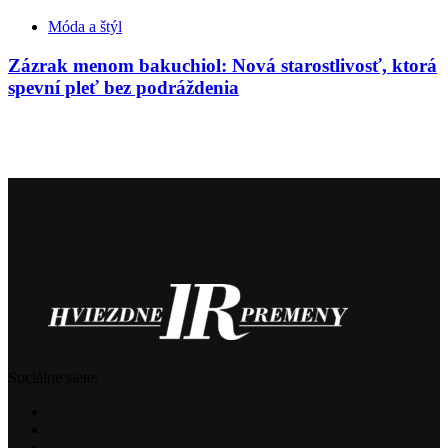
Móda a štýl
Zázrak menom bakuchiol: Nová starostlivosť, ktorá
spevní pleť bez podráždenia
Sociálne siete: