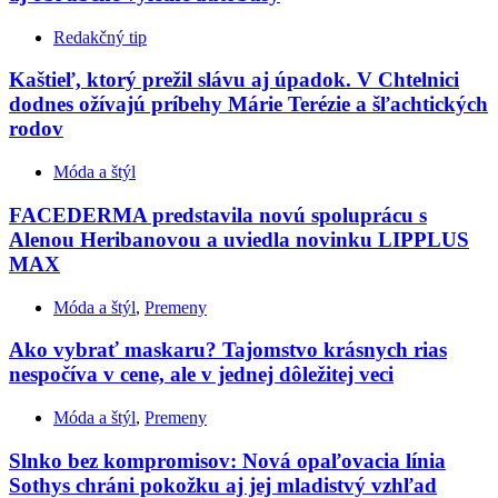
Redakčný tip
Kaštieľ, ktorý prežil slávu aj úpadok. V Chtelnici
dodnes ožívajú príbehy Márie Terézie a šľachtických
rodov
Móda a štýl
FACEDERMA predstavila novú spoluprácu s
Alenou Heribanovou a uviedla novinku LIPPLUS
MAX
Móda a štýl
,
Premeny
Ako vybrať maskaru? Tajomstvo krásnych rias
nespočíva v cene, ale v jednej dôležitej veci
Móda a štýl
,
Premeny
Slnko bez kompromisov: Nová opaľovacia línia
Sothys chráni pokožku aj jej mladistvý vzhľad