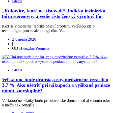
Biznis
„Rukavice, ktoré neexistovali“. Indická inžinierka
búra stereotypy a vedie čisto ženský výrobný tím
Keď sa v modernej fabrike objaví problém, väčšinou ide o
technológiu, proces alebo logistiku. V...
27. apríla 2026
|
OD
Hviezdne Premeny
Biznis
Veľká noc bude drahšia, ceny medziročne vzrástli o
3,7 %. Ako ušetriť pri nákupoch a vyšibané peniaze
minúť zmysluplne?
Veľkonočné sviatky budú pre slovenské domácnosti aj v tomto roku
o niečo nákladnejšie....