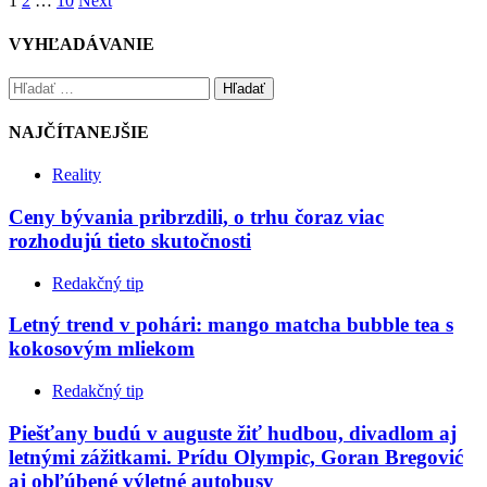
1
2
…
10
Next
VYHĽADÁVANIE
Hľadať
NAJČÍTANEJŠIE
Reality
Ceny bývania pribrzdili, o trhu čoraz viac
rozhodujú tieto skutočnosti
Redakčný tip
Letný trend v pohári: mango matcha bubble tea s
kokosovým mliekom
Redakčný tip
Piešťany budú v auguste žiť hudbou, divadlom aj
letnými zážitkami. Prídu Olympic, Goran Bregović
aj obľúbené výletné autobusy