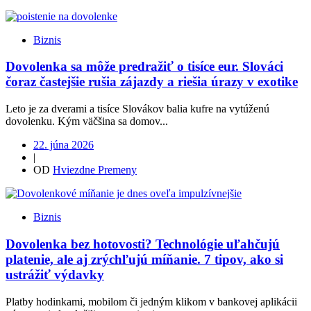
Biznis
Dovolenka sa môže predražiť o tisíce eur. Slováci
čoraz častejšie rušia zájazdy a riešia úrazy v exotike
Leto je za dverami a tisíce Slovákov balia kufre na vytúženú
dovolenku. Kým väčšina sa domov...
22. júna 2026
|
OD
Hviezdne Premeny
Biznis
Dovolenka bez hotovosti? Technológie uľahčujú
platenie, ale aj zrýchľujú míňanie. 7 tipov, ako si
ustrážiť výdavky
Platby hodinkami, mobilom či jedným klikom v bankovej aplikácii