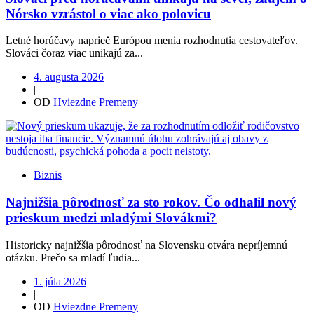
Nórsko vzrástol o viac ako polovicu
Letné horúčavy naprieč Európou menia rozhodnutia cestovateľov.
Slováci čoraz viac unikajú za...
4. augusta 2026
|
OD
Hviezdne Premeny
Biznis
Najnižšia pôrodnosť za sto rokov. Čo odhalil nový
prieskum medzi mladými Slovákmi?
Historicky najnižšia pôrodnosť na Slovensku otvára nepríjemnú
otázku. Prečo sa mladí ľudia...
1. júla 2026
|
OD
Hviezdne Premeny