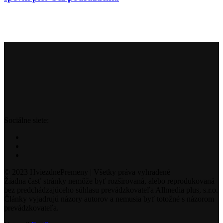
Sociálne siete:
© 2023 HviezdnePremeny | Všetky práva vyhradené
Žiadna časť stránky nemôže byť rozširovaná, alebo reprodukovaná
bez predchádzajúceho súhlasu prevádzkovateľa Allmedia plus, s.r.o.
Články vyjadrujú názory autorov a nemusia byť totožné s názorom
prevádzkovateľa.