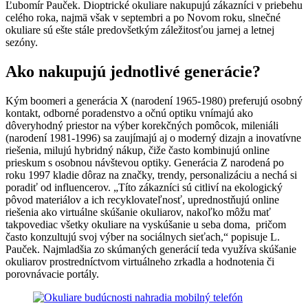
Ľubomír Pauček. Dioptrické okuliare nakupujú zákazníci v priebehu
celého roka, najmä však v septembri a po Novom roku, slnečné
okuliare sú ešte stále predovšetkým záležitosťou jarnej a letnej
sezóny.
Ako nakupujú jednotlivé generácie?
Kým boomeri a generácia X (narodení 1965-1980) preferujú osobný
kontakt, odborné poradenstvo a očnú optiku vnímajú ako
dôveryhodný priestor na výber korekčných pomôcok, mileniáli
(narodení 1981-1996) sa zaujímajú aj o moderný dizajn a inovatívne
riešenia, milujú hybridný nákup, čiže často kombinujú online
prieskum s osobnou návštevou optiky. Generácia Z narodená po
roku 1997 kladie dôraz na značky, trendy, personalizáciu a nechá si
poradiť od influencerov. „Títo zákazníci sú citliví na ekologický
pôvod materiálov a ich recyklovateľnosť, uprednostňujú online
riešenia ako virtuálne skúšanie okuliarov, nakoľko môžu mať
takpovediac všetky okuliare na vyskúšanie u seba doma, pričom
často konzultujú svoj výber na sociálnych sieťach,“ popisuje L.
Pauček. Najmladšia zo skúmaných generácií teda využíva skúšanie
okuliarov prostredníctvom virtuálneho zrkadla a hodnotenia či
porovnávacie portály.