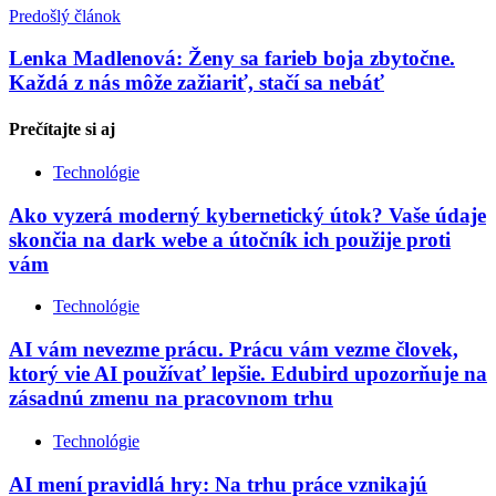
Predošlý článok
Lenka Madlenová: Ženy sa farieb boja zbytočne.
Každá z nás môže zažiariť, stačí sa nebáť
Prečítajte si
aj
Technológie
Ako vyzerá moderný kybernetický útok? Vaše údaje
skončia na dark webe a útočník ich použije proti
vám
Technológie
AI vám nevezme prácu. Prácu vám vezme človek,
ktorý vie AI používať lepšie. Edubird upozorňuje na
zásadnú zmenu na pracovnom trhu
Technológie
AI mení pravidlá hry: Na trhu práce vznikajú