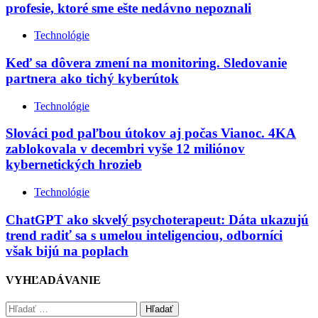
profesie, ktoré sme ešte nedávno nepoznali
Technológie
Keď sa dôvera zmení na monitoring. Sledovanie
partnera ako tichý kyberútok
Technológie
Slováci pod paľbou útokov aj počas Vianoc. 4KA
zablokovala v decembri vyše 12 miliónov
kybernetických hrozieb
Technológie
ChatGPT ako skvelý psychoterapeut: Dáta ukazujú
trend radiť sa s umelou inteligenciou, odborníci
však bijú na poplach
VYHĽADÁVANIE
Hľadať