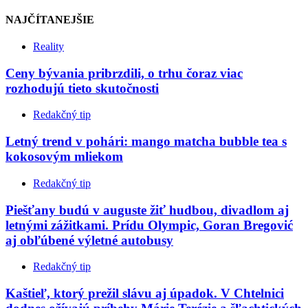
NAJČÍTANEJŠIE
Reality
Ceny bývania pribrzdili, o trhu čoraz viac
rozhodujú tieto skutočnosti
Redakčný tip
Letný trend v pohári: mango matcha bubble tea s
kokosovým mliekom
Redakčný tip
Piešťany budú v auguste žiť hudbou, divadlom aj
letnými zážitkami. Prídu Olympic, Goran Bregović
aj obľúbené výletné autobusy
Redakčný tip
Kaštieľ, ktorý prežil slávu aj úpadok. V Chtelnici