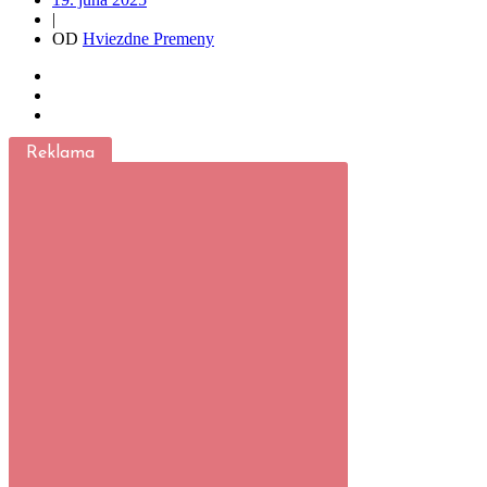
|
OD
Hviezdne Premeny