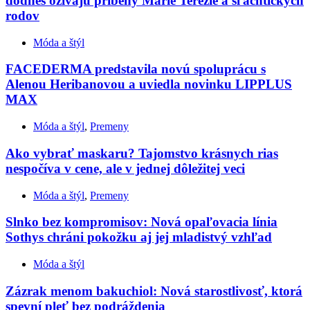
dodnes ožívajú príbehy Márie Terézie a šľachtických
rodov
Móda a štýl
FACEDERMA predstavila novú spoluprácu s
Alenou Heribanovou a uviedla novinku LIPPLUS
MAX
Móda a štýl
,
Premeny
Ako vybrať maskaru? Tajomstvo krásnych rias
nespočíva v cene, ale v jednej dôležitej veci
Móda a štýl
,
Premeny
Slnko bez kompromisov: Nová opaľovacia línia
Sothys chráni pokožku aj jej mladistvý vzhľad
Móda a štýl
Zázrak menom bakuchiol: Nová starostlivosť, ktorá
spevní pleť bez podráždenia