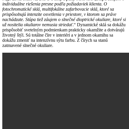
individuálne riešenia presne podľa požiadaviek klienta. O
fotochromatické sklá, multifokálne zafarbovacie sklá, ktoré sa
prispôsobujú intenzite osvetlenia v priestore, v ktorom sa práve
nachádzate. Stúpa tiež záujem o slnečné dioptrické okuliare, ktoré si
už nositelia okuliarov nemusia striedať
.“ Dynamické sklá sa dokážu
prispôsobiť svetelným podmienkam prakticky okamžite a dotvárajú
životný štýl. Sú totálne číre v interiéri a v jednom okamihu sa
dokážu zmeniť na intenzívnu sýtu farbu. Z čírych sa stanú
zatmavené slnečné okuliare.