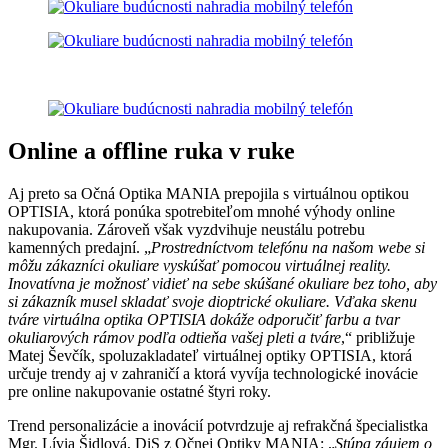
Online a offline ruka v ruke
Aj preto sa Očná Optika MANIA prepojila s virtuálnou optikou
OPTISIA, ktorá ponúka spotrebiteľom mnohé výhody online
nakupovania. Zároveň však vyzdvihuje neustálu potrebu
kamenných predajní. „
Prostredníctvom telefónu na našom webe si
môžu zákazníci okuliare vyskúšať pomocou virtuálnej reality.
Inovatívna je možnosť vidieť na sebe skúšané okuliare bez toho, aby
si zákazník musel skladať svoje dioptrické okuliare. Vďaka skenu
tváre virtuálna optika OPTISIA dokáže odporučiť farbu a tvar
okuliarových rámov podľa odtieňa vašej pleti a tváre
,“ približuje
Matej Ševčík, spoluzakladateľ virtuálnej optiky OPTISIA, ktorá
určuje trendy aj v zahraničí a ktorá vyvíja technologické inovácie
pre online nakupovanie ostatné štyri roky.
Trend personalizácie a inovácií potvrdzuje aj refrakčná špecialistka
Mgr. Lívia Šidlová, DiS z Očnej Optiky MANIA: „
Stúpa záujem o