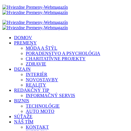
DOMOV
PREMENY
MÓDA A ŠTÝL
PORADENSTVO A PSYCHOLÓGIA
CHARITATÍVNE PROJEKTY
ZDRAVIE
DIZAJN
INTERIÉR
NOVOSTAVBY
REALITY
REDAKČNÝ TIP
INFORMAČNÝ SERVIS
BIZNIS
TECHNOLÓGIE
AUTO MOTO
SÚŤAŽE
NÁŠ TÍM
KONTAKT