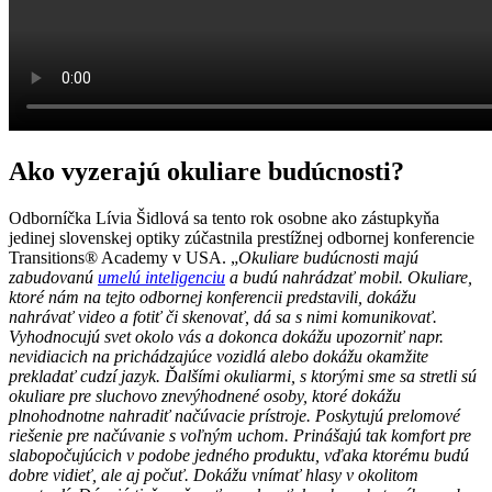
Ako vyzerajú okuliare budúcnosti?
Odborníčka Lívia Šidlová sa tento rok osobne ako zástupkyňa
jedinej slovenskej optiky zúčastnila prestížnej odbornej konferencie
Transitions® Academy v USA. „
Okuliare budúcnosti majú
zabudovanú
umelú inteligenciu
a budú nahrádzať mobil. Okuliare,
ktoré nám na tejto odbornej konferencii predstavili, dokážu
nahrávať video a fotiť či skenovať, dá sa s nimi komunikovať.
Vyhodnocujú svet okolo vás a dokonca dokážu upozorniť napr.
nevidiacich na prichádzajúce vozidlá alebo dokážu okamžite
prekladať cudzí jazyk. Ďalšími okuliarmi, s ktorými sme sa stretli sú
okuliare pre sluchovo znevýhodnené osoby, ktoré dokážu
plnohodnotne nahradiť načúvacie prístroje. Poskytujú prelomové
riešenie pre načúvanie s voľným uchom. Prinášajú tak komfort pre
slabopočujúcich v podobe jedného produktu, vďaka ktorému budú
dobre vidieť, ale aj počuť. Dokážu vnímať hlasy v okolitom