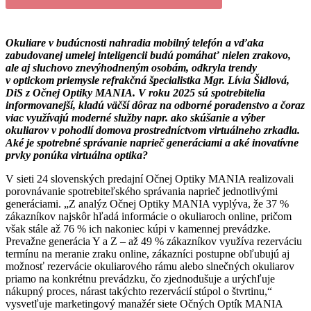
Okuliare v budúcnosti nahradia mobilný telefón a vďaka
zabudovanej umelej inteligencii budú pomáhať nielen zrakovo,
ale aj sluchovo znevýhodneným osobám, odkryla trendy
v optickom priemysle refrakčná špecialistka Mgr. Lívia Šidlová,
DiS z Očnej Optiky MANIA. V roku 2025 sú spotrebitelia
informovanejší, kladú väčší dôraz na odborné poradenstvo a čoraz
viac využívajú moderné služby napr. ako skúšanie a výber
okuliarov v pohodlí domova prostredníctvom virtuálneho zrkadla.
Aké je spotrebné správanie naprieč generáciami a aké inovatívne
prvky ponúka virtuálna optika?
V sieti 24 slovenských predajní Očnej Optiky MANIA realizovali
porovnávanie spotrebiteľského správania naprieč jednotlivými
generáciami. „Z analýz Očnej Optiky MANIA vyplýva, že 37 %
zákazníkov najskôr hľadá informácie o okuliaroch online, pričom
však stále až 76 % ich nakoniec kúpi v kamennej prevádzke.
Prevažne generácia Y a Z – až 49 % zákazníkov využíva rezerváciu
termínu na meranie zraku online, zákazníci postupne obľubujú aj
možnosť rezervácie okuliarového rámu alebo slnečných okuliarov
priamo na konkrétnu prevádzku, čo zjednodušuje a urýchľuje
nákupný proces, nárast takýchto rezervácií stúpol o štvrtinu,“
vysvetľuje marketingový manažér siete Očných Optík MANIA