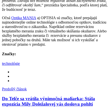
prostredí. Dávajú tiež možnosť regulovať dosah zachyteného zvuku,
či odfiltrovať okolitý šum
,“ prezrádza špecialistka, podľa ktorej platí,
že budúcnosť je teraz.
Očná
Optika MANIA
aj OPTISIA sú značky, ktoré prepájajú
najmodernejšie online technológie s odbornosťou optikov, tradíciou
a starostlivosťou o zákazníka. Napríklad online rezerváciou
bezplatného merania zraku či virtuálneho skúšania okuliarov. Alebo
služby bezplatného merania či rezervácie a presunu okuliarov z
jednej pobočky na druhú. Máte tak možnosť si ich vyskúšať a
otestovať priamo v predajni.
Značky:
technológie
Predošlý článok
Do Telče sa vrátila výnimočná maliarka: Stála
expozícia Míly Doležalovej vás doslova pohltí