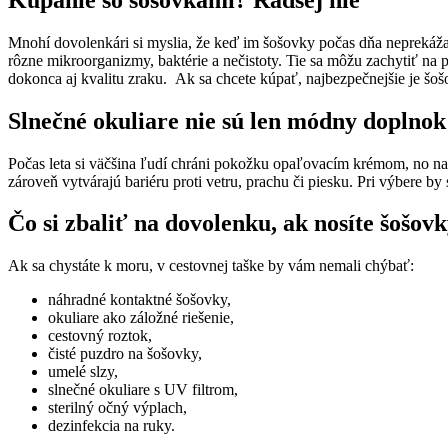
Mnohí dovolenkári si myslia, že keď im šošovky počas dňa neprekážaj
rôzne mikroorganizmy, baktérie a nečistoty. Tie sa môžu zachytiť na
dokonca aj kvalitu zraku. Ak sa chcete kúpať, najbezpečnejšie je šo
Slnečné okuliare nie sú len módny doplnok
Počas leta si väčšina ľudí chráni pokožku opaľovacím krémom, no na o
zároveň vytvárajú bariéru proti vetru, prachu či piesku. Pri výbere by
Čo si zbaliť na dovolenku, ak nosíte šošov
Ak sa chystáte k moru, v cestovnej taške by vám nemali chýbať:
náhradné kontaktné šošovky,
okuliare ako záložné riešenie,
cestovný roztok,
čisté puzdro na šošovky,
umelé slzy,
slnečné okuliare s UV filtrom,
sterilný očný výplach,
dezinfekcia na ruky.