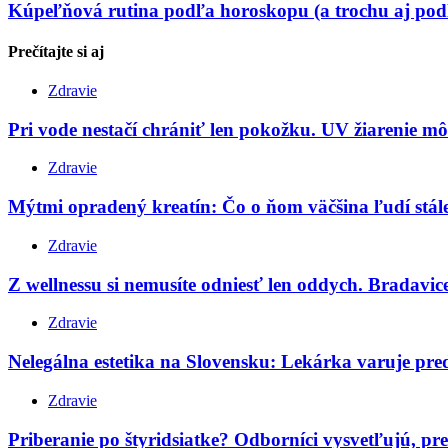
Kúpeľňová rutina podľa horoskopu (a trochu aj podľ
Prečítajte si
aj
Zdravie
Pri vode nestačí chrániť len pokožku. UV žiarenie mô
Zdravie
Mýtmi opradený kreatín: Čo o ňom väčšina ľudí stále
Zdravie
Z wellnessu si nemusíte odniesť len oddych. Bradavice s
Zdravie
Nelegálna estetika na Slovensku: Lekárka varuje pr
Zdravie
Priberanie po štyridsiatke? Odborníci vysvetľujú, pre