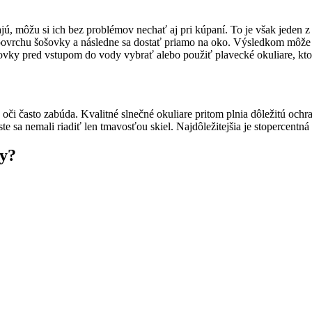
ú, môžu si ich bez problémov nechať aj pri kúpaní. To je však jeden z
 povrchu šošovky a následne sa dostať priamo na oko. Výsledkom môže 
šovky pred vstupom do vody vybrať alebo použiť plavecké okuliare, kto
či často zabúda. Kvalitné slnečné okuliare pritom plnia dôležitú ochr
 ste sa nemali riadiť len tmavosťou skiel. Najdôležitejšia je stopercentn
ky?