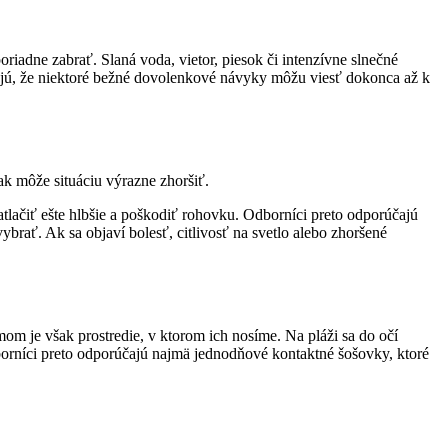
iadne zabrať. Slaná voda, vietor, piesok či intenzívne slnečné
ujú, že niektoré bežné dovolenkové návyky môžu viesť dokonca až k
ak môže situáciu výrazne zhoršiť.
atlačiť ešte hlbšie a poškodiť rohovku. Odborníci preto odporúčajú
rať. Ak sa objaví bolesť, citlivosť na svetlo alebo zhoršené
om je však prostredie, v ktorom ich nosíme. Na pláži sa do očí
dborníci preto odporúčajú najmä jednodňové kontaktné šošovky, ktoré