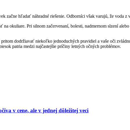
lovek začne hľadať náhradné riešenie. Odborníci však varujú, že voda z
ť na okuliare. Pri silnom začervenaní, bolesti, nadmernom slzení aleb
 pritom dodržiavať niekoľko jednoduchých pravidiel a vaše oči zvládn
piesok patria medzi najčastejšie príčiny letných očných problémov.
a v cene, ale v jednej dôležitej veci