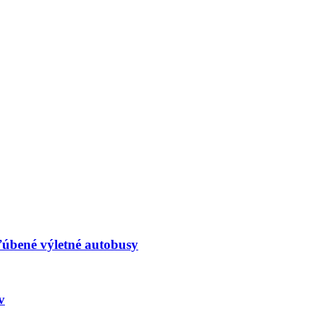
ľúbené výletné autobusy
v