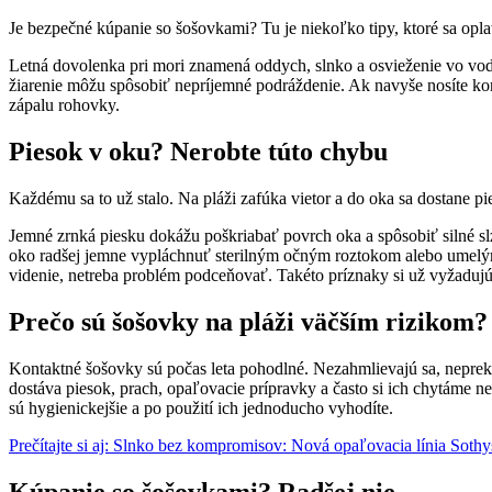
Je bezpečné kúpanie so šošovkami? Tu je niekoľko tipy, ktoré sa oplat
Letná dovolenka pri mori znamená oddych, slnko a osvieženie vo vode.
žiarenie môžu spôsobiť nepríjemné podráždenie. Ak navyše nosíte ko
zápalu rohovky.
Piesok v oku? Nerobte túto chybu
Každému sa to už stalo. Na pláži zafúka vietor a do oka sa dostane p
Jemné zrnká piesku dokážu poškriabať povrch oka a spôsobiť silné slze
oko radšej jemne vypláchnuť sterilným očným roztokom alebo umelými 
videnie, netreba problém podceňovať. Takéto príznaky si už vyžadujú
Prečo sú šošovky na pláži väčším rizikom?
Kontaktné šošovky sú počas leta pohodlné. Nezahmlievajú sa, neprekáž
dostáva piesok, prach, opaľovacie prípravky a často si ich chytáme 
sú hygienickejšie a po použití ich jednoducho vyhodíte.
Prečítajte si aj: Slnko bez kompromisov: Nová opaľovacia línia Sothy
Kúpanie so šošovkami? Radšej nie