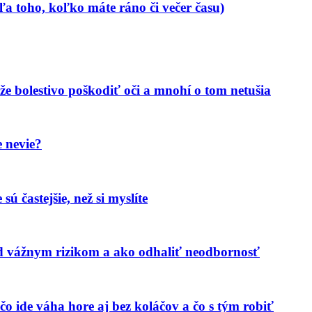
a toho, koľko máte ráno či večer času)
že bolestivo poškodiť oči a mnohí o tom netušia
 nevie?
ú častejšie, než si myslíte
ed vážnym rizikom a ako odhaliť neodbornosť
čo ide váha hore aj bez koláčov a čo s tým robiť