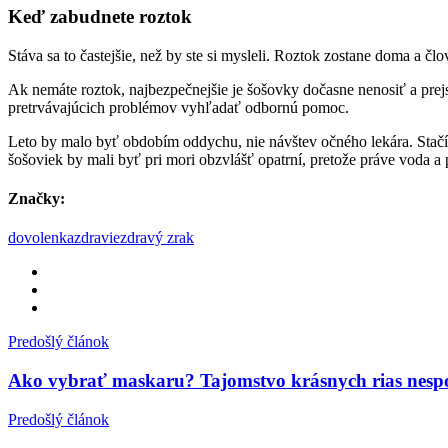
Keď zabudnete roztok
Stáva sa to častejšie, než by ste si mysleli. Roztok zostane doma a č
Ak nemáte roztok, najbezpečnejšie je šošovky dočasne nenosiť a prejs
pretrvávajúcich problémov vyhľadať odbornú pomoc.
Leto by malo byť obdobím oddychu, nie návštev očného lekára. Stačí
šošoviek by mali byť pri mori obzvlášť opatrní, pretože práve voda a 
Značky:
dovolenka
zdravie
zdravý zrak
Predošlý článok
Ako vybrať maskaru? Tajomstvo krásnych rias nespočív
Predošlý článok