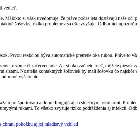
í vedieť.
 Málokto si však uvedomuje, že práve počas leta dostávajú naše oči por
ntaktné šošovky, riziko problémov sa ešte zvyšuje. Odborníci upozorň
iesok. Prvou reakciou býva automatické pretretie oka rukou. Práve to vš
nie, rezanie či začervenanie. Ak si oko začnete trieť, môžete piesok z
slzami. Nositelia kontaktných šošoviek by mali šošovku čo najskôr vyb
 odborné vyšetrenie.
ajú pri športovaní a dobre fungujú aj so slnečnými okuliarmi. Problém
neumytými rukami. To všetko zvyšuje riziko podráždenia aj infekcií. O
s chráni pokožku aj jej mladistvý vzhľad