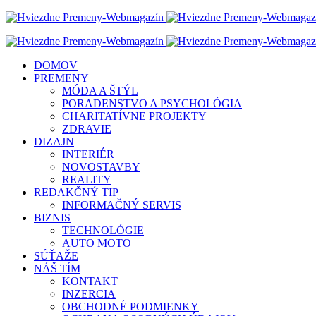
DOMOV
PREMENY
MÓDA A ŠTÝL
PORADENSTVO A PSYCHOLÓGIA
CHARITATÍVNE PROJEKTY
ZDRAVIE
DIZAJN
INTERIÉR
NOVOSTAVBY
REALITY
REDAKČNÝ TIP
INFORMAČNÝ SERVIS
BIZNIS
TECHNOLÓGIE
AUTO MOTO
SÚŤAŽE
NÁŠ TÍM
KONTAKT
INZERCIA
OBCHODNÉ PODMIENKY