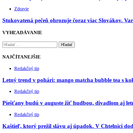
Zdravie
Stukovatená pečeň ohrozuje čoraz viac Slovákov. V
VYHĽADÁVANIE
Hľadať
NAJČÍTANEJŠIE
Redakčný tip
Letný trend v pohári: mango matcha bubble tea s 
Redakčný tip
Piešťany budú v auguste žiť hudbou, divadlom aj le
Redakčný tip
Kaštieľ, ktorý prežil slávu aj úpadok. V Chtelnici do