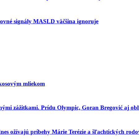
arovné signály MASLD väčšina ignoruje
kokosovým mliekom
tnými zážitkami. Prídu Olympic, Goran Bregović aj ob
dnes ožívajú príbehy Márie Terézie a šľachtických rodo