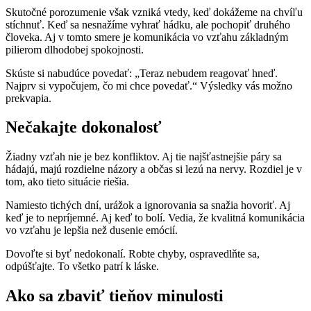
Skutočné porozumenie však vzniká vtedy, keď dokážeme na chvíľu
stíchnuť. Keď sa nesnažíme vyhrať hádku, ale pochopiť druhého
človeka. Aj v tomto smere je komunikácia vo vzťahu základným
pilierom dlhodobej spokojnosti.
Skúste si nabudúce povedať: „Teraz nebudem reagovať hneď.
Najprv si vypočujem, čo mi chce povedať.“ Výsledky vás možno
prekvapia.
Nečakajte dokonalosť
Žiadny vzťah nie je bez konfliktov. Aj tie najšťastnejšie páry sa
hádajú, majú rozdielne názory a občas si lezú na nervy. Rozdiel je v
tom, ako tieto situácie riešia.
Namiesto tichých dní, urážok a ignorovania sa snažia hovoriť. Aj
keď je to nepríjemné. Aj keď to bolí. Vedia, že kvalitná komunikácia
vo vzťahu je lepšia než dusenie emócií.
Dovoľte si byť nedokonalí. Robte chyby, ospravedlňte sa,
odpúšťajte. To všetko patrí k láske.
Ako sa zbaviť tieňov minulosti