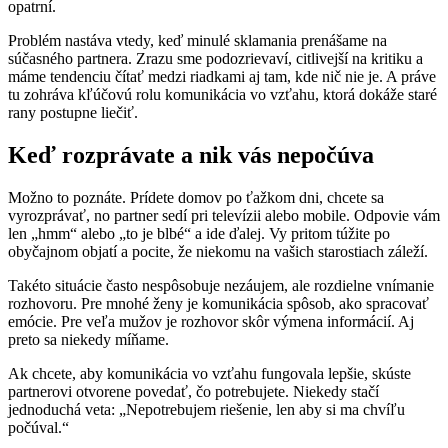
opatrní.
Problém nastáva vtedy, keď minulé sklamania prenášame na
súčasného partnera. Zrazu sme podozrievaví, citlivejší na kritiku a
máme tendenciu čítať medzi riadkami aj tam, kde nič nie je. A práve
tu zohráva kľúčovú rolu komunikácia vo vzťahu, ktorá dokáže staré
rany postupne liečiť.
Keď rozprávate a nik vás nepočúva
Možno to poznáte. Prídete domov po ťažkom dni, chcete sa
vyrozprávať, no partner sedí pri televízii alebo mobile. Odpovie vám
len „hmm“ alebo „to je blbé“ a ide ďalej. Vy pritom túžite po
obyčajnom objatí a pocite, že niekomu na vašich starostiach záleží.
Takéto situácie často nespôsobuje nezáujem, ale rozdielne vnímanie
rozhovoru. Pre mnohé ženy je komunikácia spôsob, ako spracovať
emócie. Pre veľa mužov je rozhovor skôr výmena informácií. Aj
preto sa niekedy míňame.
Ak chcete, aby komunikácia vo vzťahu fungovala lepšie, skúste
partnerovi otvorene povedať, čo potrebujete. Niekedy stačí
jednoduchá veta: „Nepotrebujem riešenie, len aby si ma chvíľu
počúval.“