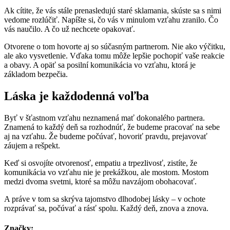
Ak cítite, že vás stále prenasledujú staré sklamania, skúste sa s nimi
vedome rozlúčiť. Napíšte si, čo vás v minulom vzťahu zranilo. Čo
vás naučilo. A čo už nechcete opakovať.
Otvorene o tom hovorte aj so súčasným partnerom. Nie ako výčitku,
ale ako vysvetlenie. Vďaka tomu môže lepšie pochopiť vaše reakcie
a obavy. A opäť sa posilní komunikácia vo vzťahu, ktorá je
základom bezpečia.
Láska je každodenná voľba
Byť v šťastnom vzťahu neznamená mať dokonalého partnera.
Znamená to každý deň sa rozhodnúť, že budeme pracovať na sebe
aj na vzťahu. Že budeme počúvať, hovoriť pravdu, prejavovať
záujem a rešpekt.
Keď si osvojíte otvorenosť, empatiu a trpezlivosť, zistíte, že
komunikácia vo vzťahu nie je prekážkou, ale mostom. Mostom
medzi dvoma svetmi, ktoré sa môžu navzájom obohacovať.
A práve v tom sa skrýva tajomstvo dlhodobej lásky – v ochote
rozprávať sa, počúvať a rásť spolu. Každý deň, znova a znova.
Značky: