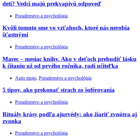
deti? Vedci majú prekvapivú odpoveď
Poradenstvo a psychológia
Kvôli tomuto sme vo vzťahoch, ktoré nás nerobia
šťastnými
Poradenstvo a psychológia
Marec – mesiac knihy. Ako v deťoch prebudiť lásku
k čítaniu už od prvého ročníka, radí učiteľka
Auto moto
,
Poradenstvo a psychológia
5 tipov, ako prekonať strach zo šoférovania
Poradenstvo a psychológia
Rituály krásy podľa ajurvédy: ako žiariť zvnútra aj
zvonka
Poradenstvo a psychológia