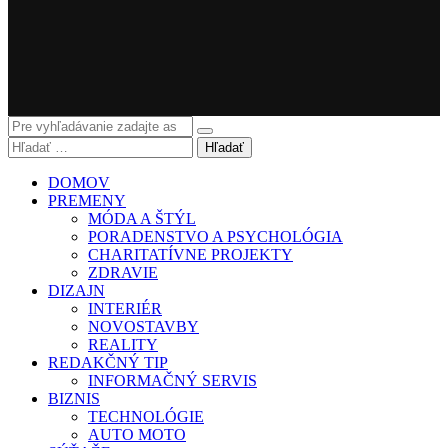
Hľadať
DOMOV
PREMENY
MÓDA A ŠTÝL
PORADENSTVO A PSYCHOLÓGIA
CHARITATÍVNE PROJEKTY
ZDRAVIE
DIZAJN
INTERIÉR
NOVOSTAVBY
REALITY
REDAKČNÝ TIP
INFORMAČNÝ SERVIS
BIZNIS
TECHNOLÓGIE
AUTO MOTO