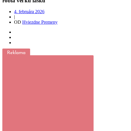
robia veľkú lásku
4. februára 2026
|
OD
Hviezdne Premeny