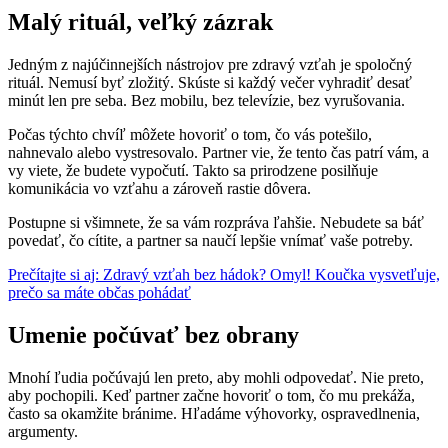
Malý rituál, veľký zázrak
Jedným z najúčinnejších nástrojov pre zdravý vzťah je spoločný
rituál. Nemusí byť zložitý. Skúste si každý večer vyhradiť desať
minút len pre seba. Bez mobilu, bez televízie, bez vyrušovania.
Počas týchto chvíľ môžete hovoriť o tom, čo vás potešilo,
nahnevalo alebo vystresovalo. Partner vie, že tento čas patrí vám, a
vy viete, že budete vypočutí. Takto sa prirodzene posilňuje
komunikácia vo vzťahu a zároveň rastie dôvera.
Postupne si všimnete, že sa vám rozpráva ľahšie. Nebudete sa báť
povedať, čo cítite, a partner sa naučí lepšie vnímať vaše potreby.
Prečítajte si aj: Zdravý vzťah bez hádok? Omyl! Koučka vysvetľuje,
prečo sa máte občas pohádať
Umenie počúvať bez obrany
Mnohí ľudia počúvajú len preto, aby mohli odpovedať. Nie preto,
aby pochopili. Keď partner začne hovoriť o tom, čo mu prekáža,
často sa okamžite bránime. Hľadáme výhovorky, ospravedlnenia,
argumenty.