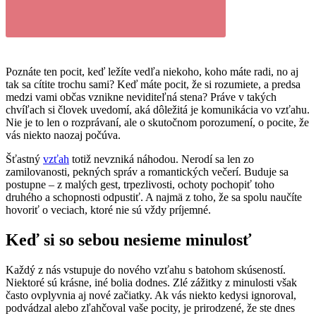
Poznáte ten pocit, keď ležíte vedľa niekoho, koho máte radi, no aj
tak sa cítite trochu sami? Keď máte pocit, že si rozumiete, a predsa
medzi vami občas vznikne neviditeľná stena? Práve v takých
chvíľach si človek uvedomí, aká dôležitá je komunikácia vo vzťahu.
Nie je to len o rozprávaní, ale o skutočnom porozumení, o pocite, že
vás niekto naozaj počúva.
Šťastný
vzťah
totiž nevzniká náhodou. Nerodí sa len zo
zamilovanosti, pekných správ a romantických večerí. Buduje sa
postupne – z malých gest, trpezlivosti, ochoty pochopiť toho
druhého a schopnosti odpustiť. A najmä z toho, že sa spolu naučíte
hovoriť o veciach, ktoré nie sú vždy príjemné.
Keď si so sebou nesieme minulosť
Každý z nás vstupuje do nového vzťahu s batohom skúseností.
Niektoré sú krásne, iné bolia dodnes. Zlé zážitky z minulosti však
často ovplyvnia aj nové začiatky. Ak vás niekto kedysi ignoroval,
podvádzal alebo zľahčoval vaše pocity, je prirodzené, že ste dnes