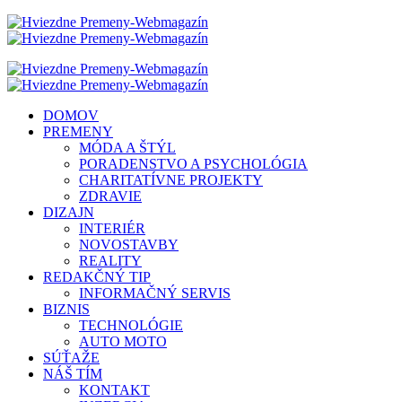
DOMOV
PREMENY
MÓDA A ŠTÝL
PORADENSTVO A PSYCHOLÓGIA
CHARITATÍVNE PROJEKTY
ZDRAVIE
DIZAJN
INTERIÉR
NOVOSTAVBY
REALITY
REDAKČNÝ TIP
INFORMAČNÝ SERVIS
BIZNIS
TECHNOLÓGIE
AUTO MOTO
SÚŤAŽE
NÁŠ TÍM
KONTAKT