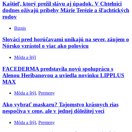
Kaštieľ, ktorý prežil slávu aj úpadok. V Chtelnici
dodnes ožívajú príbehy Márie Terézie a šľachtických
rodov
Biznis
Slováci pred horúčavami unikajú na sever, záujem o
Nórsko vzrástol o viac ako polovicu
Móda a štýl
FACEDERMA predstavila novú spoluprácu s
Alenou Heribanovou a uviedla novinku LIPPLUS
MAX
Móda a štýl
,
Premeny
Ako vybrať maskaru? Tajomstvo krásnych rias
nespočíva v cene, ale v jednej dôležitej veci
Móda a štýl
,
Premeny