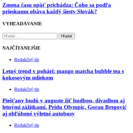
Zmena času opäť prichádza: Čoho sa podľa
prieskumu obáva každý šiesty Slovák?
VYHĽADÁVANIE
Hľadať
NAJČÍTANEJŠIE
Redakčný tip
Letný trend v pohári: mango matcha bubble tea s
kokosovým mliekom
Redakčný tip
Piešťany budú v auguste žiť hudbou, divadlom aj
letnými zážitkami. Prídu Olympic, Goran Bregović
aj obľúbené výletné autobusy
Redakčný tip