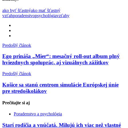
ako byť šťastný
ako mať šťastný
vzťah
poradenstvo
psychológia
vzťahy
Predošlý článok
Ego prináša „Mier“: mesačný roll-out album plný
hviezdnych spoluprác, aj vizuálnych zážitkov
Predošlý článok
Košice sa stanú centrom simulácie Európskej únie
pre stredoškolákov
Prečítajte si
aj
Poradenstvo a psychológia
Starí rodičia a vnúčatá. Milujú ich viac než vlastné