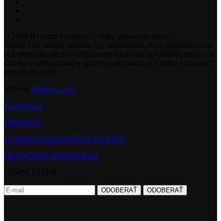
© 2023 HviezdnePremeny | Všetky práva vyhradené
Žiadna časť stránky nemôže byť rozširovaná, alebo reprodukovaná
bez predchádzajúceho súhlasu prevádzkovateľa Allmedia plus, s.r.o.
Články vyjadrujú názory autorov a nemusia byť totožné s názorom
prevádzkovateľa.
Vytvoril
FortSec, s.r.o.
KONTAKT
INZERCIA
OCHRANA OSOBNÝCH ÚDAJOV
OBCHODNÉ PODMIENKY
NEWSLETTER