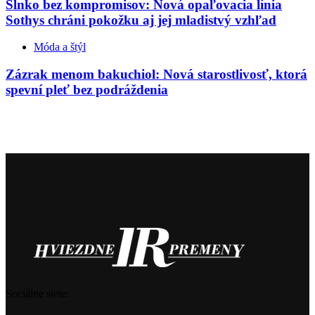
Slnko bez kompromisov: Nová opaľovacia línia
Sothys chráni pokožku aj jej mladistvý vzhľad
Móda a štýl
Zázrak menom bakuchiol: Nová starostlivosť, ktorá
spevní pleť bez podráždenia
Sociálne siete: