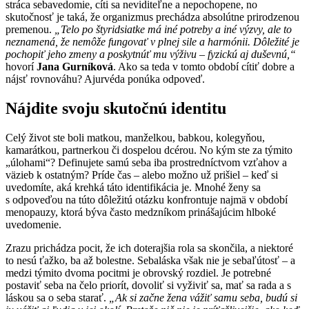
stráca sebavedomie, cíti sa neviditeľne a nepochopene, no
skutočnosť je taká, že organizmus prechádza absolútne prirodzenou
premenou.
„Telo po štyridsiatke má iné potreby a iné výzvy, ale to
neznamená, že nemôže fungovať v plnej sile a harmónii. Dôležité je
pochopiť jeho zmeny a poskytnúť mu výživu – fyzickú aj duševnú,“
hovorí
Jana Gurníková
. Ako sa teda v tomto období cítiť dobre a
nájsť rovnováhu? Ajurvéda ponúka odpoveď.
Nájdite svoju skutočnú identitu
Celý život ste boli matkou, manželkou, babkou, kolegyňou,
kamarátkou, partnerkou či dospelou dcérou. No kým ste za týmito
„úlohami“? Definujete samú seba iba prostredníctvom vzťahov a
väzieb k ostatným? Príde čas – alebo možno už prišiel – keď si
uvedomíte, aká krehká táto identifikácia je. Mnohé ženy sa
s odpoveďou na túto dôležitú otázku konfrontuje najmä v období
menopauzy, ktorá býva často medzníkom prinášajúcim hlboké
uvedomenie.
Zrazu prichádza pocit, že ich doterajšia rola sa skončila, a niektoré
to nesú ťažko, ba až bolestne. Sebaláska však nie je sebaľútosť – a
medzi týmito dvoma pocitmi je obrovský rozdiel. Je potrebné
postaviť seba na čelo priorít, dovoliť si vyživiť sa, mať sa rada a s
láskou sa o seba starať.
„Ak si začne žena vážiť samu seba, budú si