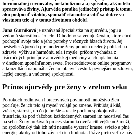
hormonálnej rovnováhy, metabolizmu a aj spôsobu, akým telo
spracováva živiny. Ajurvéda ponúka jedinečný prístup k tomu,
ako podporiť vitalitu, spomaliť starnutie a cítiť sa dobre vo
vlastnom tele aj v tomto životnom období.
Jana Gurníková
je uznávaná špecialistka na ajurvédu, jogu a
vedomú starostlivosť o telo. Dlhodobo sa venuje ženám, ktoré chcú
pochopiť svoje telo a jeho potreby v rôznych fázach života. Jej
bestseller Ajurvéda pre moderné ženy ponúka ucelený pohľad na
zdravie, výživu a harmóniu tela i mysle, pričom vychádza z
tisícročných princípov ajurvédskej medicíny a ich uplatnenia
v dnešnom uponáhľanom svete. Prostredníctvom online programov
a konzultácií napomáha ženám objaviť cestu k pevnejšiemu zdraviu,
lepšej energii a vnútornej spokojnosti.
Prínos ajurvédy pre ženy v zrelom veku
Po rokoch rodinných i pracovných povinností množstvo žien
pociťuje, že ich telo aj myseľ volajú po zmene. Pribúdajú kilá,
vrásky, starosti, no čo je horšie – rastie pocit nespokojnosti a
frustrácie, že pod ťažobou každodenných starostí im neostával čas
na seba. Ženy prežívajú proces starnutia oveľa citlivejšie než muži,
no spoločenský tlak ich núti neustále vyzerať krásne, sviežo a plné
energie, akoby od toho závisela ich hodnota. Práve preto veľa z nás