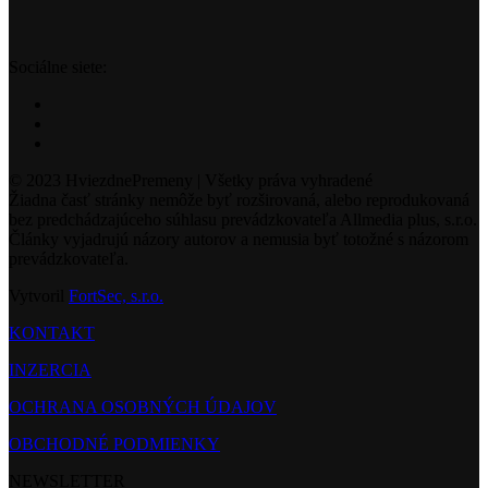
Sociálne siete:
© 2023 HviezdnePremeny | Všetky práva vyhradené
Žiadna časť stránky nemôže byť rozširovaná, alebo reprodukovaná
bez predchádzajúceho súhlasu prevádzkovateľa Allmedia plus, s.r.o.
Články vyjadrujú názory autorov a nemusia byť totožné s názorom
prevádzkovateľa.
Vytvoril
FortSec, s.r.o.
KONTAKT
INZERCIA
OCHRANA OSOBNÝCH ÚDAJOV
OBCHODNÉ PODMIENKY
NEWSLETTER