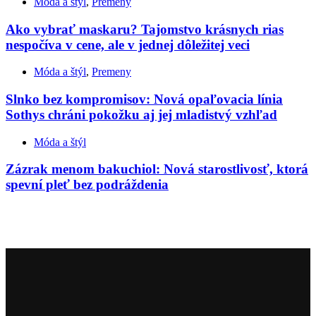
Móda a štýl
,
Premeny
Ako vybrať maskaru? Tajomstvo krásnych rias
nespočíva v cene, ale v jednej dôležitej veci
Móda a štýl
,
Premeny
Slnko bez kompromisov: Nová opaľovacia línia
Sothys chráni pokožku aj jej mladistvý vzhľad
Móda a štýl
Zázrak menom bakuchiol: Nová starostlivosť, ktorá
spevní pleť bez podráždenia