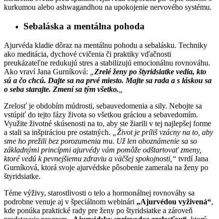
kurkumou alebo ashwagandhou na upokojenie nervového systému.
Sebaláska a mentálna pohoda
Ajurvéda kladie dôraz na mentálnu pohodu a sebalásku. Techniky
ako meditácia, dychové cvičenia či praktiky vďačnosti
preukázateľne redukujú stres a stabilizujú emocionálnu rovnováhu.
Ako vraví Jana Gurníková:
„
Zrelé ženy po štyridsiatke vedia, kto
sú a čo chcú. Dajte sa na prvé miesto. Majte sa rada a s láskou sa
o seba starajte. Zmení sa tým všetko.
„
Zrelosť je obdobím múdrosti, sebauvedomenia a sily. Nebojte sa
vstúpiť do tejto fázy života so všetkou gráciou a sebavedomím.
Využite životné skúsenosti na to, aby ste žiarili v tej najlepšej forme
a stali sa inšpiráciou pre ostatných.
„Život je príliš vzácny na to, aby
sme ho prežili bez porozumenia mu. Už len oboznámenie sa so
základnými princípmi ajurvédy vám pomôže odštartovať zmeny,
ktoré vedú k pevnejšiemu zdraviu a väčšej spokojnosti,“
tvrdí Jana
Gurníková, ktorá svoje ajurvédske pôsobenie zamerala na ženy po
štyridsiatke.
Téme výživy, starostlivosti o telo a hormonálnej rovnováhy sa
podrobne venuje aj v špeciálnom webinári
„Ajurvédou vyživená“
,
kde ponúka praktické rady pre ženy po štyridsiatke a zároveň