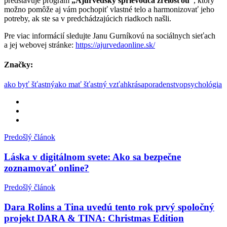
predstavuje program
„Ajurvédsky sprievodca
zrelosťou“
, ktorý
možno pomôže aj vám pochopiť vlastné telo a harmonizovať jeho
potreby, ak ste sa v predchádzajúcich riadkoch našli.
Pre viac informácií sledujte Janu Gurníkovú na sociálnych sieťach
a jej webovej stránke:
https://ajurvedaonline.sk/
Značky:
ako byť šťastný
ako mať šťastný vzťah
krása
poradenstvo
psychológia
Predošlý článok
Láska v digitálnom svete: Ako sa bezpečne
zoznamovať online?
Predošlý článok
Dara Rolins a Tina uvedú tento rok prvý spoločný
projekt DARA & TINA: Christmas Edition