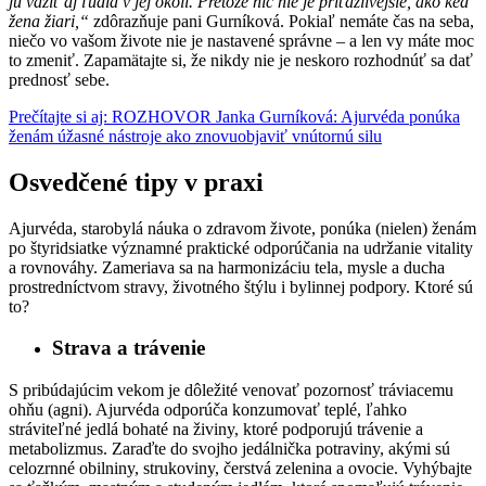
ju vážiť aj ľudia v jej okolí. Pretože nič nie je príťažlivejšie, ako keď
žena žiari,“
zdôrazňuje pani Gurníková. Pokiaľ nemáte čas na seba,
niečo vo vašom živote nie je nastavené správne – a len vy máte moc
to zmeniť. Zapamätajte si, že nikdy nie je neskoro rozhodnúť sa dať
prednosť sebe.
Prečítajte si aj: ROZHOVOR Janka Gurníková: Ajurvéda ponúka
ženám úžasné nástroje ako znovuobjaviť vnútornú silu
Osvedčené tipy v praxi
Ajurvéda, starobylá náuka o zdravom živote, ponúka (nielen) ženám
po štyridsiatke významné praktické odporúčania na udržanie vitality
a rovnováhy. Zameriava sa na harmonizáciu tela, mysle a ducha
prostredníctvom stravy, životného štýlu i bylinnej podpory. Ktoré sú
to?
Strava a trávenie
S pribúdajúcim vekom je dôležité venovať pozornosť tráviacemu
ohňu (agni). Ajurvéda odporúča konzumovať teplé, ľahko
stráviteľné jedlá bohaté na živiny, ktoré podporujú trávenie a
metabolizmus. Zaraďte do svojho jedálnička potraviny, akými sú
celozrnné obilniny, strukoviny, čerstvá zelenina a ovocie. Vyhýbajte