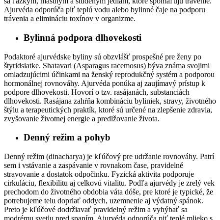
sa ťažkým, mastným a studeným jedlám, ktoré spomaľujú trávenie.
Ajurvéda odporúča piť teplú vodu alebo bylinné čaje na podporu
trávenia a elimináciu toxínov v organizme.
Bylinná podpora dlhovekosti
Podaktoré ajurvédske byliny sú obzvlášť prospešné pre ženy po
štyridsiatke. Shatavari (Asparagus racemosus) býva známa svojimi
omladzujúcimi účinkami na ženský reprodukčný systém a podporou
hormonálnej rovnováhy. Ajurvéda ponúka aj zaujímavý prístup k
podpore dlhovekosti. Hovorí o tzv. rasájanách, substanciách
dlhovekosti. Rasájana zahŕňa kombináciu byliniek, stravy, životného
štýlu a terapeutických praktík, ktoré sú určené na zlepšenie zdravia,
zvyšovanie životnej energie a predlžovanie života.
Denný režim a pohyb
Denný režim (dinacharya) je kľúčový pre udržanie rovnováhy. Patrí
sem i vstávanie a zaspávanie v rovnakom čase, pravidelné
stravovanie a dostatok odpočinku. Fyzická aktivita podporuje
cirkuláciu, flexibilitu aj celkovú vitalitu. Podľa ajurvédy je zrelý vek
prechodom do životného obdobia váta dóše, pre ktoré je typické, že
potrebujeme telu dopriať oddych, uzemnenie aj výdatný spánok.
Preto je kľúčové dodržiavať pravidelný režim a vyhýbať sa
modrému svetlu pred spaním. Ajurvéda odporúča piť teplé mlieko s