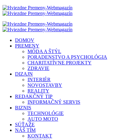
DOMOV
PREMENY
MÓDA A ŠTÝL
PORADENSTVO A PSYCHOLÓGIA
CHARITATÍVNE PROJEKTY
ZDRAVIE
DIZAJN
INTERIÉR
NOVOSTAVBY
REALITY
REDAKČNÝ TIP
INFORMAČNÝ SERVIS
BIZNIS
TECHNOLÓGIE
AUTO MOTO
SÚŤAŽE
NÁŠ TÍM
KONTAKT