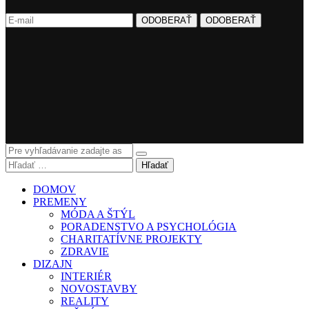
Hľadať
DOMOV
PREMENY
MÓDA A ŠTÝL
PORADENSTVO A PSYCHOLÓGIA
CHARITATÍVNE PROJEKTY
ZDRAVIE
DIZAJN
INTERIÉR
NOVOSTAVBY
REALITY