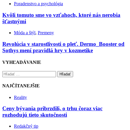
Poradenstvo a psychológia
Kvôli tomuto sme vo vzťahoch, ktoré nás nerobia
šťastnými
Móda a štýl
,
Premeny
Revolúcia v starostlivosti o pleť. Dermo_Booster od
Sothys mení pravidlá hry v kozmetike
VYHĽADÁVANIE
Hľadať
NAJČÍTANEJŠIE
Reality
Ceny bývania pribrzdili, o trhu čoraz viac
rozhodujú tieto skutočnosti
Redakčný tip