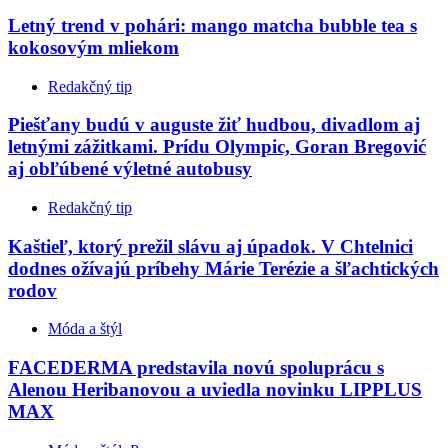
Letný trend v pohári: mango matcha bubble tea s
kokosovým mliekom
Redakčný tip
Piešťany budú v auguste žiť hudbou, divadlom aj
letnými zážitkami. Prídu Olympic, Goran Bregović
aj obľúbené výletné autobusy
Redakčný tip
Kaštieľ, ktorý prežil slávu aj úpadok. V Chtelnici
dodnes ožívajú príbehy Márie Terézie a šľachtických
rodov
Móda a štýl
FACEDERMA predstavila novú spoluprácu s
Alenou Heribanovou a uviedla novinku LIPPLUS
MAX