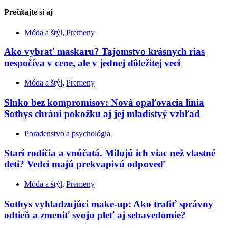
Prečítajte si
aj
Móda a štýl
,
Premeny
Ako vybrať maskaru? Tajomstvo krásnych rias
nespočíva v cene, ale v jednej dôležitej veci
Móda a štýl
,
Premeny
Slnko bez kompromisov: Nová opaľovacia línia
Sothys chráni pokožku aj jej mladistvý vzhľad
Poradenstvo a psychológia
Starí rodičia a vnúčatá. Milujú ich viac než vlastné
deti? Vedci majú prekvapivú odpoveď
Móda a štýl
,
Premeny
Sothys vyhladzujúci make-up: Ako trafiť správny
odtieň a zmeniť svoju pleť aj sebavedomie?