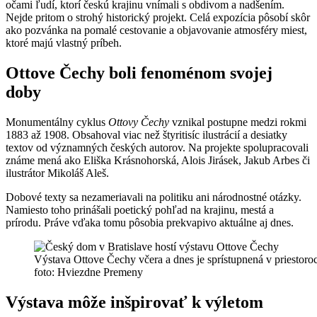
očami ľudí, ktorí českú krajinu vnímali s obdivom a nadšením.
Nejde pritom o strohý historický projekt. Celá expozícia pôsobí skôr
ako pozvánka na pomalé cestovanie a objavovanie atmosféry miest,
ktoré majú vlastný príbeh.
Ottove Čechy boli fenoménom svojej
doby
Monumentálny cyklus
Ottovy Čechy
vznikal postupne medzi rokmi
1883 až 1908. Obsahoval viac než štyritisíc ilustrácií a desiatky
textov od významných českých autorov. Na projekte spolupracovali
známe mená ako Eliška Krásnohorská, Alois Jirásek, Jakub Arbes či
ilustrátor Mikoláš Aleš.
Dobové texty sa nezameriavali na politiku ani národnostné otázky.
Namiesto toho prinášali poetický pohľad na krajinu, mestá a
prírodu. Práve vďaka tomu pôsobia prekvapivo aktuálne aj dnes.
Výstava Ottove Čechy včera a dnes je sprístupnená v priestoro
foto: Hviezdne Premeny
Výstava môže inšpirovať k výletom