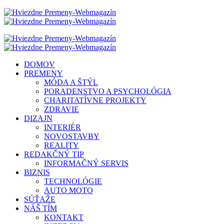
DOMOV
PREMENY
MÓDA A ŠTÝL
PORADENSTVO A PSYCHOLÓGIA
CHARITATÍVNE PROJEKTY
ZDRAVIE
DIZAJN
INTERIÉR
NOVOSTAVBY
REALITY
REDAKČNÝ TIP
INFORMAČNÝ SERVIS
BIZNIS
TECHNOLÓGIE
AUTO MOTO
SÚŤAŽE
NÁŠ TÍM
KONTAKT