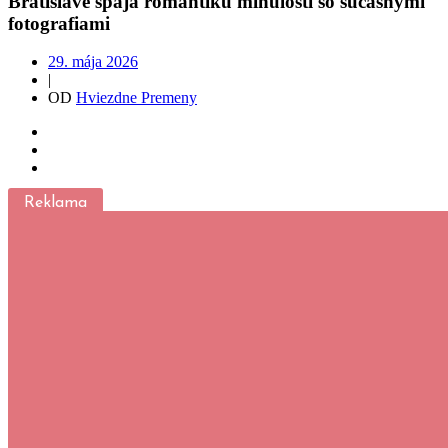
Bratislave spája romantiku minulosti so súčasnými
fotografiami
29. mája 2026
|
OD
Hviezdne Premeny