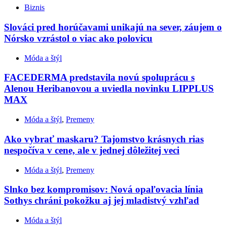
Biznis
Slováci pred horúčavami unikajú na sever, záujem o
Nórsko vzrástol o viac ako polovicu
Móda a štýl
FACEDERMA predstavila novú spoluprácu s
Alenou Heribanovou a uviedla novinku LIPPLUS
MAX
Móda a štýl
,
Premeny
Ako vybrať maskaru? Tajomstvo krásnych rias
nespočíva v cene, ale v jednej dôležitej veci
Móda a štýl
,
Premeny
Slnko bez kompromisov: Nová opaľovacia línia
Sothys chráni pokožku aj jej mladistvý vzhľad
Móda a štýl