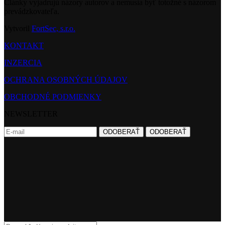
Články vyjadrujú názory autorov a nemusia byť totožné s názorom
prevádzkovateľa.
Vytvoril
FortSec, s.r.o.
KONTAKT
INZERCIA
OCHRANA OSOBNÝCH ÚDAJOV
OBCHODNÉ PODMIENKY
NEWSLETTER