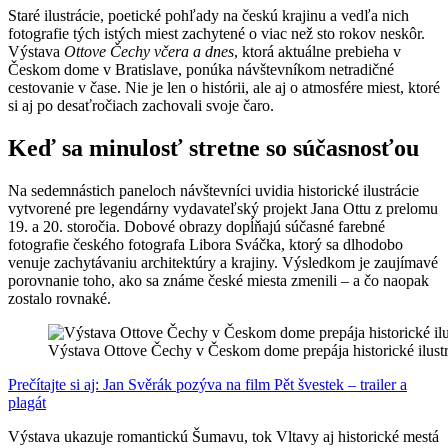
Staré ilustrácie, poetické pohľady na českú krajinu a vedľa nich
fotografie tých istých miest zachytené o viac než sto rokov neskôr.
Výstava
Ottove Čechy včera a dnes
, ktorá aktuálne prebieha v
Českom dome v Bratislave, ponúka návštevníkom netradičné
cestovanie v čase. Nie je len o histórii, ale aj o atmosfére miest, ktoré
si aj po desaťročiach zachovali svoje čaro.
Keď sa minulosť stretne so súčasnosťou
Na sedemnástich paneloch návštevníci uvidia historické ilustrácie
vytvorené pre legendárny vydavateľský projekt Jana Ottu z prelomu
19. a 20. storočia. Dobové obrazy dopĺňajú súčasné farebné
fotografie českého fotografa Libora Sváčka, ktorý sa dlhodobo
venuje zachytávaniu architektúry a krajiny. Výsledkom je zaujímavé
porovnanie toho, ako sa známe české miesta zmenili – a čo naopak
zostalo rovnaké.
Výstava Ottove Čechy v Českom dome prepája historické ilustr
Prečítajte si aj: Jan Svěrák pozýva na film Pět švestek – trailer a
plagát
Výstava ukazuje romantickú Šumavu, tok Vltavy aj historické mestá