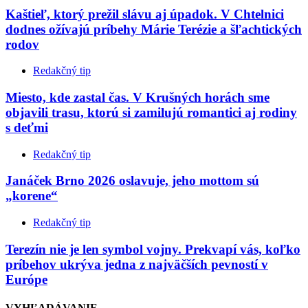
Kaštieľ, ktorý prežil slávu aj úpadok. V Chtelnici
dodnes ožívajú príbehy Márie Terézie a šľachtických
rodov
Redakčný tip
Miesto, kde zastal čas. V Krušných horách sme
objavili trasu, ktorú si zamilujú romantici aj rodiny
s deťmi
Redakčný tip
Janáček Brno 2026 oslavuje, jeho mottom sú
„korene“
Redakčný tip
Terezín nie je len symbol vojny. Prekvapí vás, koľko
príbehov ukrýva jedna z najväčších pevností v
Európe
VYHĽADÁVANIE