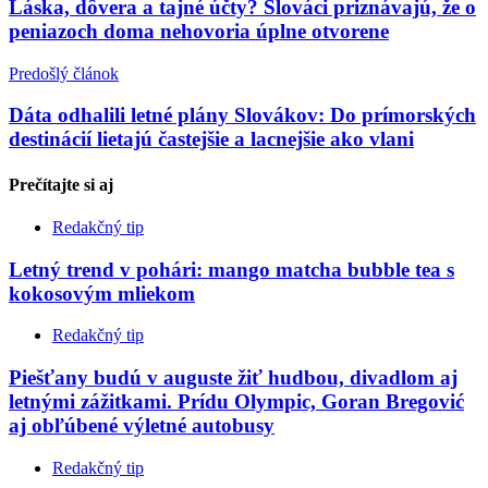
Láska, dôvera a tajné účty? Slováci priznávajú, že o
peniazoch doma nehovoria úplne otvorene
Predošlý článok
Dáta odhalili letné plány Slovákov: Do prímorských
destinácií lietajú častejšie a lacnejšie ako vlani
Prečítajte si
aj
Redakčný tip
Letný trend v pohári: mango matcha bubble tea s
kokosovým mliekom
Redakčný tip
Piešťany budú v auguste žiť hudbou, divadlom aj
letnými zážitkami. Prídu Olympic, Goran Bregović
aj obľúbené výletné autobusy
Redakčný tip