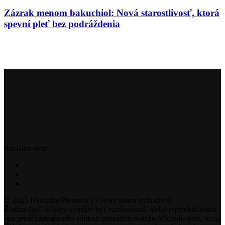
Zázrak menom bakuchiol: Nová starostlivosť, ktorá
spevní pleť bez podráždenia
Sociálne siete:
© 2023 HviezdnePremeny | Všetky práva vyhradené
Žiadna časť stránky nemôže byť rozširovaná, alebo reprodukovaná
bez predchádzajúceho súhlasu prevádzkovateľa Allmedia plus, s.r.o.