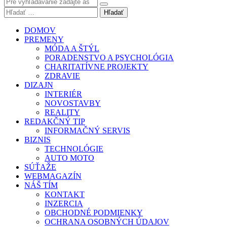
Hľadať
DOMOV
PREMENY
MÓDA A ŠTÝL
PORADENSTVO A PSYCHOLÓGIA
CHARITATÍVNE PROJEKTY
ZDRAVIE
DIZAJN
INTERIÉR
NOVOSTAVBY
REALITY
REDAKČNÝ TIP
INFORMAČNÝ SERVIS
BIZNIS
TECHNOLÓGIE
AUTO MOTO
SÚŤAŽE
WEBMAGAZÍN
NÁŠ TÍM
KONTAKT
INZERCIA
OBCHODNÉ PODMIENKY
OCHRANA OSOBNÝCH ÚDAJOV