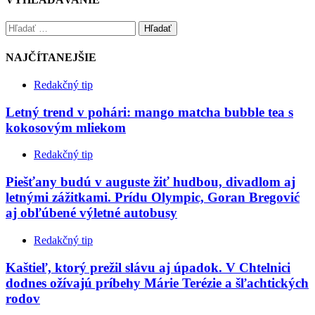
Hľadať
NAJČÍTANEJŠIE
Redakčný tip
Letný trend v pohári: mango matcha bubble tea s
kokosovým mliekom
Redakčný tip
Piešťany budú v auguste žiť hudbou, divadlom aj
letnými zážitkami. Prídu Olympic, Goran Bregović
aj obľúbené výletné autobusy
Redakčný tip
Kaštieľ, ktorý prežil slávu aj úpadok. V Chtelnici
dodnes ožívajú príbehy Márie Terézie a šľachtických
rodov