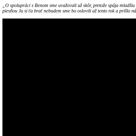
„O spolupráci s Benom sme uvažovali už skôr, pretože spája mladšiu a
piesňou Ja si ťa brať nebudem sme ho oslovili až tento rok a prišlo n