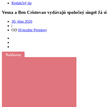
Redakčný tip
Vesna a Ben Cristovao vydávajú spoločný singel Já s
30. júna 2026
|
OD
Hviezdne Premeny