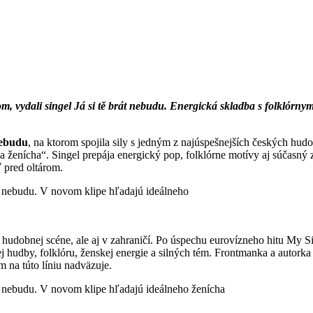
 vydali singel Já si tě brát nebudu. Energická skladba s folklórn
nebudu
, na ktorom spojila sily s jedným z najúspešnejších českých hud
 na ženícha“. Singel prepája energický pop, folklórne motívy aj súčasn
ť pred oltárom.
hudobnej scéne, ale aj v zahraničí. Po úspechu eurovízneho hitu My Si
hudby, folklóru, ženskej energie a silných tém. Frontmanka a autorka 
 na túto líniu nadväzuje.