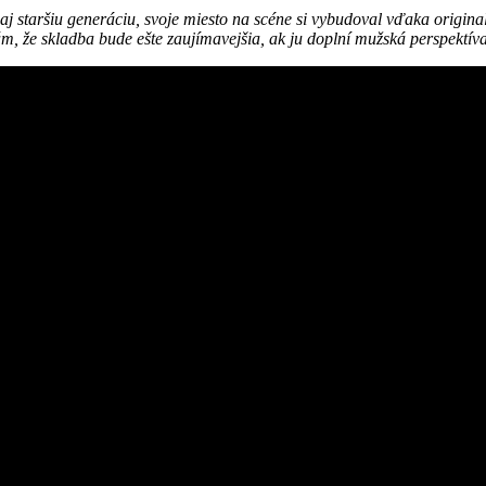
j staršiu generáciu, svoje miesto na scéne si vybudoval vďaka original
ám, že skladba bude ešte zaujímavejšia, ak ju doplní mužská perspektív