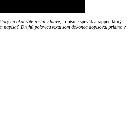
ktorý mi okamžite zostal v hlave,“
opisuje spevák a rapper, ktorý
em napísať. Druhú polovicu textu som dokonca dopisoval priamo v