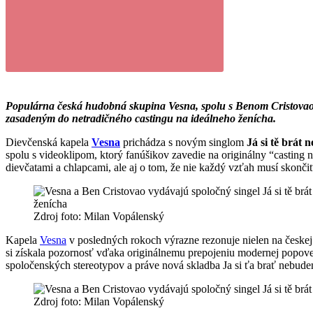
Populárna česká hudobná skupina Vesna, spolu s Benom Cristovaom,
zasadeným do netradičného castingu na ideálneho ženícha.
Dievčenská kapela
Vesna
prichádza s novým singlom
Já si tě brát 
spolu s videoklipom, ktorý fanúšikov zavedie na originálny “casting
dievčatami a chlapcami, ale aj o tom, že nie každý vzťah musí skonči
Zdroj foto: Milan Vopálenský
Kapela
Vesna
v posledných rokoch výrazne rezonuje nielen na českej 
si získala pozornosť vďaka originálnemu prepojeniu modernej popovej 
spoločenských stereotypov a práve nová skladba Ja si ťa brať nebudem
Zdroj foto: Milan Vopálenský