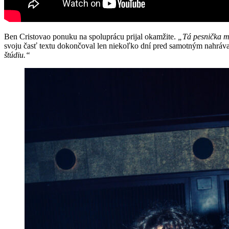
Ben Cristovao ponuku na spoluprácu prijal okamžite.
„Tá pesnička ma
svoju časť textu dokončoval len niekoľko dní pred samotným nahrá
štúdiu.“