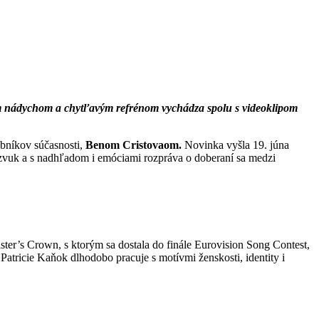
ym nádychom a chytľavým refrénom vychádza spolu s videoklipom
obníkov súčasnosti,
Benom Cristovaom.
Novinka vyšla 19. júna
ý zvuk a s nadhľadom i emóciami rozpráva o doberaní sa medzi
ster’s Crown, s ktorým sa dostala do finále Eurovision Song Contest,
Patricie Kaňok dlhodobo pracuje s motívmi ženskosti, identity i