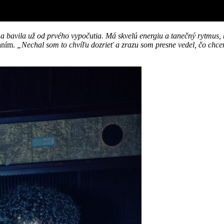
 bavila už od prvého vypočutia. Má skvelú energiu a tanečný rytmus, 
vaním.
„Nechal som to chvíľu dozrieť a zrazu som presne vedel, čo chc