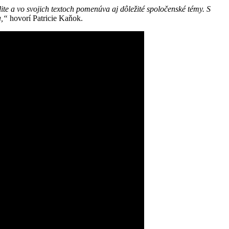
ite a vo svojich textoch pomenúva aj dôležité spoločenské témy. S
a,“
hovorí Patricie Kaňok.