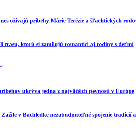
dnes ožívajú príbehy Márie Terézie a šľachtických rodo
i trasu, ktorú si zamilujú romantici aj rodiny s deťmi
e“
 príbehov ukrýva jedna z najväčších pevností v Európe
ia: Zažite v Bachledke nezabudnuteľné spojenie tradíci