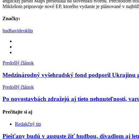
anglickej piesni Maps presedlala na slovenskú tvorbu. Prechodom bo
Miklošom pripravuje nové EP, ktorého vydanie je plánované v najbli
Značky:
hudba
videoklip
Predošlý článok
Medzinárodný vyšehradský fond podporil Ukrajinu g
Predošlý článok
Po novostavbách zdražejú aj tieto nehnuteľnosti, var
Prečítajte si
aj
Redakčný tip
Piešťany budú v auguste žiť hudbou, divadlom aj le