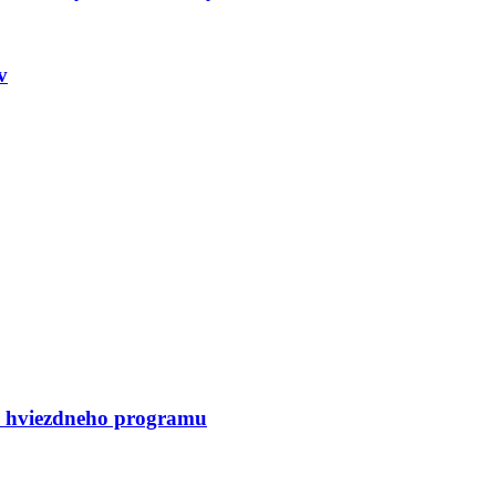
v
í a hviezdneho programu