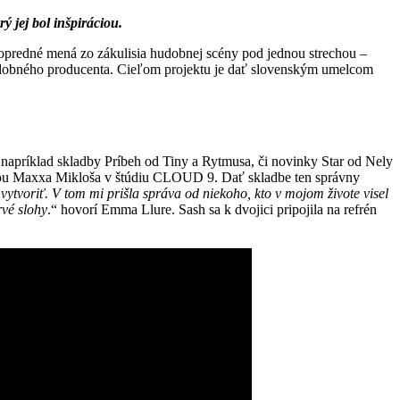
jej bol inšpiráciou.
predné mená zo zákulisia hudobnej scény pod jednou strechou –
udobného producenta. Cieľom projektu je dať slovenským umelcom
napríklad skladby Príbeh od Tiny a Rytmusa, či novinky Star od Nely
kou Maxxa Mikloša v štúdiu CLOUD 9. Dať skladbe ten správny
vytvoriť. V tom mi prišla správa od niekoho, kto v mojom živote visel
rvé slohy
.“ hovorí Emma Llure. Sash sa k dvojici pripojila na refrén