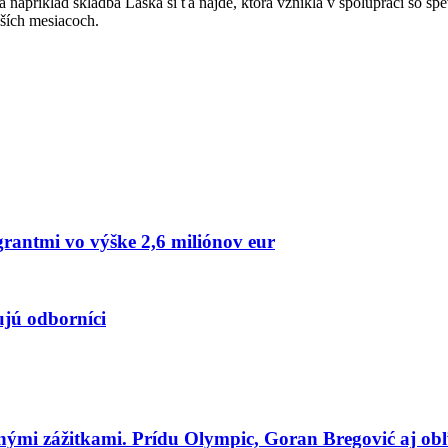
la napríklad skladba Láska si ťa nájde, ktorá vznikla v spolupráci s
žších mesiacoch.
rantmi vo výške 2,6 miliónov eur
ujú odborníci
tnými zážitkami. Prídu Olympic, Goran Bregović aj ob