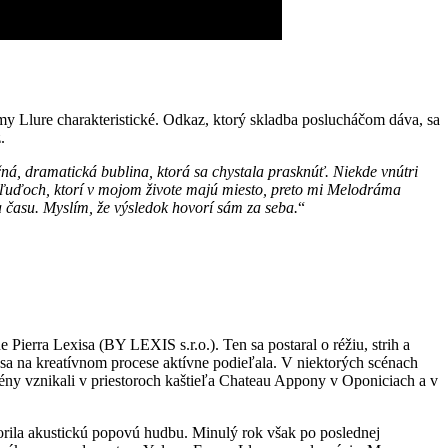
y Llure charakteristické. Odkaz, ktorý skladba poslucháčom dáva, sa
.
ná, dramatická bublina, ktorá sa chystala prasknúť. Niekde vnútri
o ľuďoch, ktorí v mojom živote majú miesto, preto mi Melodráma
a času. Myslím, že výsledok hovorí sám za seba.
“
ierra Lexisa (BY LEXIS s.r.o.). Ten sa postaral o réžiu, strih a
 sa na kreatívnom procese aktívne podieľala. V niektorých scénach
cény vznikali v priestoroch kaštieľa Chateau Appony v Oponiciach a v
vorila akustickú popovú hudbu. Minulý rok však po poslednej