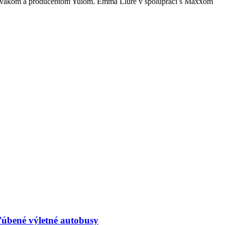
o spevákom a producentom Yulom. Emma Llure v spolupráci s Maxxom
ľúbené výletné autobusy