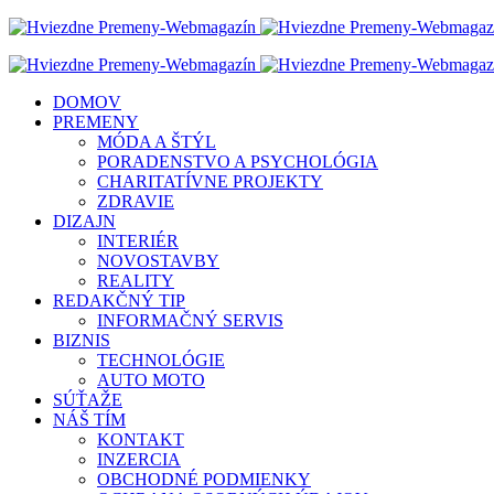
DOMOV
PREMENY
MÓDA A ŠTÝL
PORADENSTVO A PSYCHOLÓGIA
CHARITATÍVNE PROJEKTY
ZDRAVIE
DIZAJN
INTERIÉR
NOVOSTAVBY
REALITY
REDAKČNÝ TIP
INFORMAČNÝ SERVIS
BIZNIS
TECHNOLÓGIE
AUTO MOTO
SÚŤAŽE
NÁŠ TÍM
KONTAKT
INZERCIA
OBCHODNÉ PODMIENKY