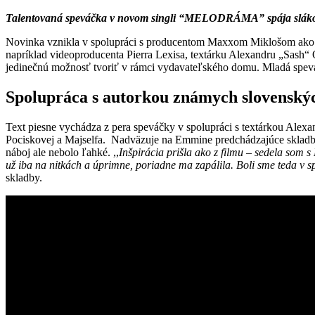
Talentovaná speváčka v novom singli “MELODRÁMA” spája slákové 
Novinka vznikla v spolupráci s producentom Maxxom Miklošom ako pi
napríklad videoproducenta Pierra Lexisa, textárku Alexandru „Sas
jedinečnú možnosť tvoriť v rámci vydavateľského domu. Mladá spevá
Spolupráca s autorkou známych slovenskýc
Text piesne vychádza z pera speváčky v spolupráci s textárkou Alex
Pociskovej a Majselfa. Nadväzuje na Emmine predchádzajúce skladb
náboj ale nebolo ľahké. ,,
Inšpirácia prišla ako z filmu – sedela som 
už iba na nitkách a úprimne, poriadne ma zapálila. Boli sme teda v 
skladby.