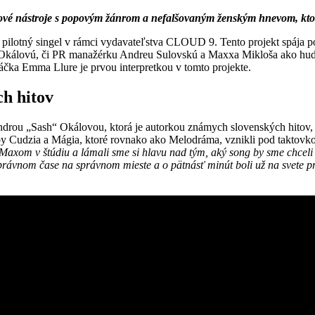
nástroje s popovým žánrom a nefalšovaným ženským hnevom, ktorý 
lotný singel v rámci vydavateľstva CLOUD 9. Tento projekt spája po
h“ Okálovú, či PR manažérku Andreu Sulovskú a Maxxa Mikloša ako h
čka Emma Llure je prvou interpretkou v tomto projekte.
h hitov
androu „Sash“ Okálovou, ktorá je autorkou známych slovenských hitov, 
y Cudzia a Mágia, ktoré rovnako ako Melodráma, vznikli pod taktov
s Maxom v štúdiu a lámali sme si hlavu nad tým, aký song by sme chceli 
správnom čase na správnom mieste a o pätnásť minút boli už na svete p