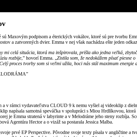
ov
ré sú Maxovým podpisom a éterických vokálov, ktoré sú pre tvorbu Emm
stov a zatvorených dvier. Emma v nej však nachádza ešte jeden odkaz
i celá situácia, ktorá ma inšpirovala, prišla ako jedna veľká, zbytoč
úziu rozbije
,” hovorí Emma. „
Zistila som, že nedokážem písať piesne 
Celý proces tvorby som si veľmi užila, hoci nás stál maximum energie 
a v rámci vydavateľstva CLOUD 9 k nemu vyšiel aj videoklip z dielne P
klip napísala samotná speváčka v spolupráci s Miou Hrdlíkovou, ktorá
orej je Emma stratená v labyrinte a v Melodráme jeho steny rozbíja. S
ová Agentúra Hector a o vizáž sa postarala Jessica Malba.
voje prvé EP Perspective. Pôvodne svoje texty písala v angličtine a t