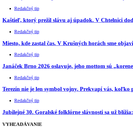
Redakčný tip
Kaštieľ, ktorý prežil slávu aj úpadok. V Chtelnici do
Redakčný tip
Miesto, kde zastal čas. V Krušných horách sme objavil
Redakčný tip
Janáček Brno 2026 oslavuje, jeho mottom sú „koren
Redakčný tip
Terezín nie je len symbol vojny. Prekvapí vás, koľko
Redakčný tip
Jubilejné 30. Goralské folklórne slávnosti sa už blíž
VYHĽADÁVANIE