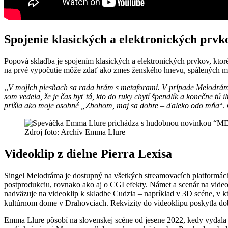
Spojenie klasických a elektronických prvk
Popová skladba je spojením klasických a elektronických prvkov, kto
na prvé vypočutie môže zdať ako zmes ženského hnevu, spálených mo
,,
V mojich piesňach sa rada hrám s metaforami. V prípade Melodrámy m
som vedela, že je čas byť tá, kto do ruky chytí špendlík a konečne tú il
prišla ako moje osobné „Zbohom, maj sa dobre – ďaleko odo mňa
“.
Zdroj foto: Archív Emma Llure
Videoklip z dielne Pierra Lexisa
Singel Melodráma je dostupný na všetkých streamovacích platformách 
postprodukciu, rovnako ako aj o CGI efekty. Námet a scenár na video
nadväzuje na videoklip k skladbe Cudzia – napríklad v 3D scéne, v kt
kultúrnom dome v Drahovciach. Rekvizity do videoklipu poskytla dob
Emma Llure pôsobí na slovenskej scéne od jesene 2022, kedy vydala s