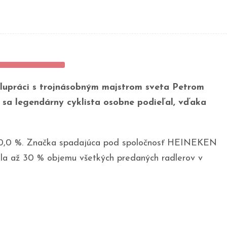
polupráci s trojnásobným majstrom sveta Petrom
sa legendárny cyklista osobne podieľal, vďaka
ler 0,0 %. Značka spadajúca pod spoločnosť HEINEKEN
orila až 30 % objemu všetkých predaných radlerov v