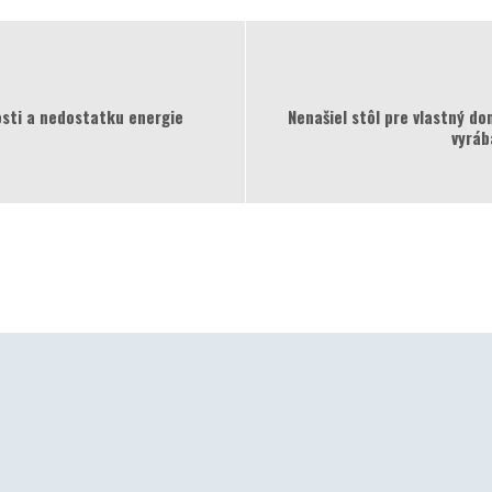
bosti a nedostatku energie
Nenašiel stôl pre vlastný do
vyráb