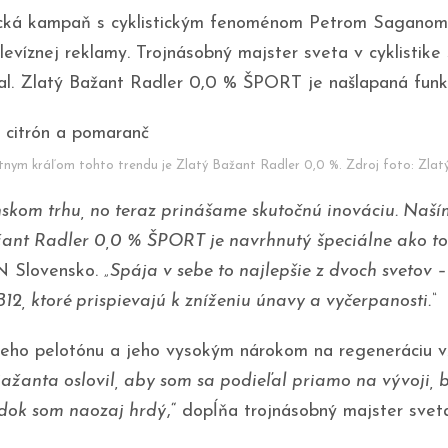
onická kampaň s cyklistickým fenoménom Petrom Saganom.
elevíznej reklamy. Trojnásobný majster sveta v cyklisti
bal. Zlatý Bažant Radler 0,0 % ŠPORT je našlapaná funkč
útnym kráľom tohto trendu je Zlatý Bažant Radler 0,0 %. Zdroj foto: Zlat
om trhu, no teraz prinášame skutočnú inováciu. Naším 
žant Radler 0,0 % ŠPORT je navrhnutý špeciálne ako to 
N Slovensko.
„Spája v sebe to najlepšie z dvoch svetov –
B12, ktoré prispievajú k zníženiu únavy a vyčerpanosti.“
eho pelotónu a jeho vysokým nárokom na regeneráciu vz
žanta oslovil, aby som sa podieľal priamo na vývoji, b
ledok som naozaj hrdý
,“ dopĺňa trojnásobný majster svet