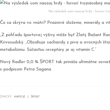
Na výsledok som naozaj hrdý – hovorí tr
Čo sa skrýva vo vnútri? Priaznivé zloženie, minerály a v
„Z pohľadu športovej výživy môže byť Zlatý Bažant Rad
Krivosudský. „Obsahuje sacharidy z piva a ovocných štia
metabolizmu. Súčasťou receptúry je aj vitamín C.“
Nový Radler 0,0 % ŠPORT tak prináša ultimátne osviežen
s podpisom Petra Sagana.
ZNAČKY:
NÁPOJE
ŠPORT