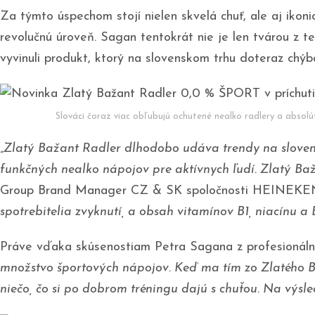
Za týmto úspechom stojí nielen skvelá chuť, ale aj ik
revolučnú úroveň. Sagan tentokrát nie je len tvárou z t
vyvinuli produkt, ktorý na slovenskom trhu doteraz chý
Slováci čoraz viac obľubujú ochutené nealko radlery a absol
„
Zlatý Bažant Radler dlhodobo udáva trendy na slovensk
funkčných nealko nápojov pre aktívnych ľudí. Zlatý Ba
Group Brand Manager CZ & SK spoločnosti HEINEKE
spotrebitelia zvyknutí, a obsah vitamínov B1, niacínu a 
Práve vďaka skúsenostiam Petra Sagana z profesionáln
množstvo športových nápojov. Keď ma tím zo Zlatého Ba
niečo, čo si po dobrom tréningu dajú s chuťou. Na výs