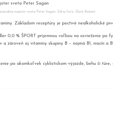
ojnásobný majster sveta Peter Sagan. Zdroj foto: Zlatý Bažant
itamíny. Základom receptúry je poctivé nealkoholické piv
ler 0,0 % ŠPORT príjemnou voľbou na osvieženie po fyzi
v a zároveň aj vitamíny skupiny B – najmä B1, niacín a 
ie po akomkoľvek cyklistickom výjazde, behu či túre, al