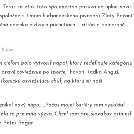
 Teraz sa však toto spojenectvo posúva na úplne novú,
ke spoločne s tímom hurbanovského pivovaru Zlatý Bažant
ná novinka v dvoch príchutiach – citrón a pomaranč.
ý Bažant
cieľom bolo vytvoriť nápoj, ktorý redefinuje kategóriu
pravé osvieženie po športe,
“ hovorí Radka Anguš,
 ikonickú osviežujúcu chuť, na ktorú sú naši
nikol nový nápoj.
„Počas mojej kariéry som vyskúšal
ola to pre mňa výzva. Chcel som pre Slovákov priniesť
a Peter Sagan.