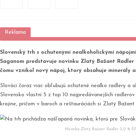
Slovenský trh s ochutenými nealkoholickými nápojmi
Saganom predstavuje novinku Zlatý Bažant Radler 0
čomu vznikol nový nápoj, ktorý obsahuje minerály a
Slováci čoraz viac obľubujú ochutené nealko radlery 
Slovensko vlastní 5 z top 10 najpredávanejších radlero
krajine, pričom v baroch a reštauráciách si Zlatý Bažant
Novinka Zlatý Bažant Radler 0,0 % ŠP