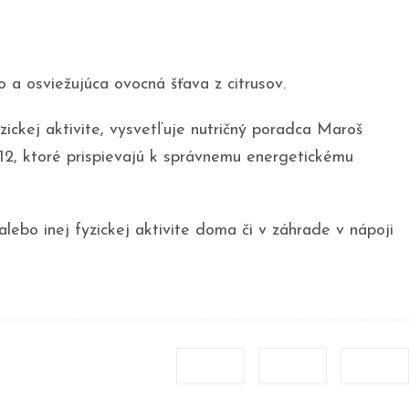
o a osviežujúca ovocná šťava z citrusov.
ckej aktivite, vysvetľuje nutričný poradca Maroš
B12, ktoré prispievajú k správnemu energetickému
ebo inej fyzickej aktivite doma či v záhrade v nápoji