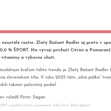
 neustále rastie. Zlatý Bažant Radler aj preto v s
,0 % ŠPORT. Na vývoji príchutí Citrón a Pomaranč 
 vitamíny a výborne chutí.
a absolútnym kráľom tohto trendu je Zlatý Bažant Rad
v na slovenskom trhu. V roku 2025 táto „silná päťka“ tv
 drží takmer polovičný podiel.
ORT v príchuti citrón a pomaranč. Zdroj foto: Zlatý Bažant