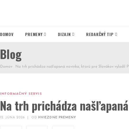
DOMOV
PREMENY
DIZAJN
REDAKČNÝ TIP
Blog
Domov
Na trh prichádza našľapaná novinka, ktorú pre Slovákov vyladil 
INFORMAČNÝ SERVIS
Na trh prichádza našľapaná
12. JÚNA 2026
|
OD
HVIEZDNE PREMENY