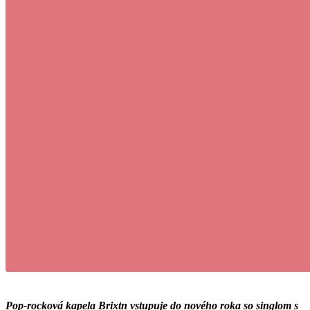
Pop-rocková kapela Brixtn vstupuje do nového roka so singlom s