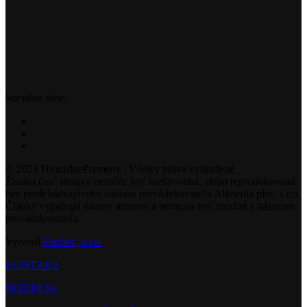
Sociálne siete:
© 2023 HviezdnePremeny | Všetky práva vyhradené
Žiadna časť stránky nemôže byť rozširovaná, alebo reprodukovaná
bez predchádzajúceho súhlasu prevádzkovateľa Allmedia plus, s.r.o.
Články vyjadrujú názory autorov a nemusia byť totožné s názorom
prevádzkovateľa.
Vytvoril
FortSec, s.r.o.
KONTAKT
INZERCIA