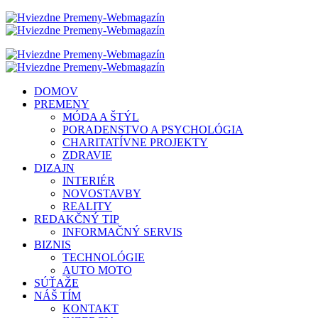
DOMOV
PREMENY
MÓDA A ŠTÝL
PORADENSTVO A PSYCHOLÓGIA
CHARITATÍVNE PROJEKTY
ZDRAVIE
DIZAJN
INTERIÉR
NOVOSTAVBY
REALITY
REDAKČNÝ TIP
INFORMAČNÝ SERVIS
BIZNIS
TECHNOLÓGIE
AUTO MOTO
SÚŤAŽE
NÁŠ TÍM
KONTAKT