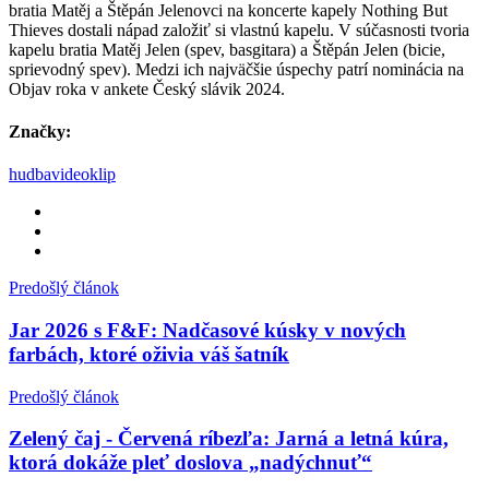
bratia Matěj a Štěpán Jelenovci na koncerte kapely Nothing But
Thieves dostali nápad založiť si vlastnú kapelu. V súčasnosti tvoria
kapelu bratia Matěj Jelen (spev, basgitara) a Štěpán Jelen (bicie,
sprievodný spev). Medzi ich najväčšie úspechy patrí nominácia na
Objav roka v ankete Český slávik 2024.
Značky:
hudba
videoklip
Predošlý článok
Jar 2026 s F&F: Nadčasové kúsky v nových
farbách, ktoré oživia váš šatník
Predošlý článok
Zelený čaj - Červená ríbezľa: Jarná a letná kúra,
ktorá dokáže pleť doslova „nadýchnuť“