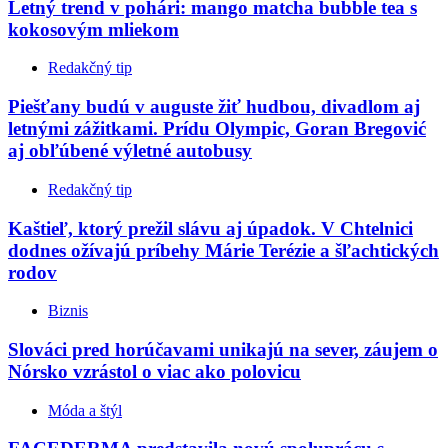
Letný trend v pohári: mango matcha bubble tea s
kokosovým mliekom
Redakčný tip
Piešťany budú v auguste žiť hudbou, divadlom aj
letnými zážitkami. Prídu Olympic, Goran Bregović
aj obľúbené výletné autobusy
Redakčný tip
Kaštieľ, ktorý prežil slávu aj úpadok. V Chtelnici
dodnes ožívajú príbehy Márie Terézie a šľachtických
rodov
Biznis
Slováci pred horúčavami unikajú na sever, záujem o
Nórsko vzrástol o viac ako polovicu
Móda a štýl