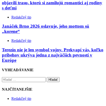
objavili trasu, ktorú si zamilujú romantici aj rodiny
s deťmi
Redakčný tip
Janáček Brno 2026 oslavuje, jeho mottom sú
„korene“
Redakčný tip
Terezín nie je len symbol vojny. Prekvapí vás, koľko
príbehov ukrýva jedna z najväčších pevností v
Európe
VYHĽADÁVANIE
Hľadať
NAJČÍTANEJŠIE
Redakčný tip