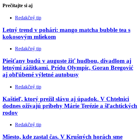
Prečítajte si
aj
Redakčný tip
Letný trend v pohári: mango matcha bubble tea s
kokosovým mliekom
Redakčný tip
Piešťany budú v auguste žiť hudbou, divadlom aj
letnými zážitkami. Prídu Olympic, Goran Bregović
aj obľúbené výletné autobusy
Redakčný tip
Kaštieľ, ktorý prežil slávu aj úpadok. V Chtelnici
dodnes ožívajú príbehy Márie Terézie a šľachtických
rodov
Redakčný tip
Miesto, kde zastal čas. V Krušných horách sme