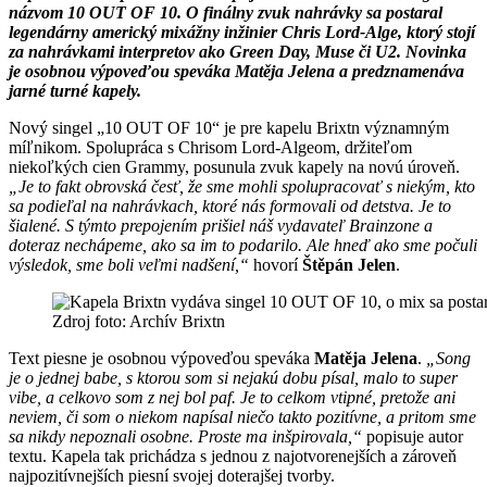
názvom 10 OUT OF 10. O finálny zvuk nahrávky sa postaral
legendárny americký mixážny inžinier Chris Lord-Alge, ktorý stojí
za nahrávkami interpretov ako Green Day, Muse či U2. Novinka
je osobnou výpoveďou speváka Matěja Jelena a predznamenáva
jarné turné kapely.
Nový singel „10 OUT OF 10“ je pre kapelu Brixtn významným
míľnikom. Spolupráca s Chrisom Lord-Algeom, držiteľom
niekoľkých cien Grammy, posunula zvuk kapely na novú úroveň.
„Je to fakt obrovská česť, že sme mohli spolupracovať s niekým, kto
sa podieľal na nahrávkach, ktoré nás formovali od detstva. Je to
šialené. S týmto prepojením prišiel náš vydavateľ Brainzone a
doteraz nechápeme, ako sa im to podarilo. Ale hneď ako sme počuli
výsledok, sme boli veľmi nadšení,“
hovorí
Štěpán Jelen
.
Zdroj foto: Archív Brixtn
Text piesne je osobnou výpoveďou speváka
Matěja Jelena
.
„Song
je o jednej babe, s ktorou som si nejakú dobu písal, malo to super
vibe, a celkovo som z nej bol paf. Je to celkom vtipné, pretože ani
neviem, či som o niekom napísal niečo takto pozitívne, a pritom sme
sa nikdy nepoznali osobne. Proste ma inšpirovala,“
popisuje autor
textu. Kapela tak prichádza s jednou z najotvorenejších a zároveň
najpozitívnejších piesní svojej doterajšej tvorby.