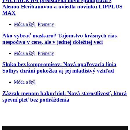
FACEDERMA predstavila novú spoluprácu s
Alenou Heribanovou a uviedla novinku LIPPLUS
MAX
Móda a štýl
,
Premeny
Ako vybrať maskaru? Tajomstvo krásnych rias
nespočíva v cene, ale v jednej dôležitej veci
Móda a štýl
,
Premeny
Slnko bez kompromisov: Nová opaľovacia línia
Sothys chráni pokožku aj jej mladistvý vzhľad
Móda a štýl
Zázrak menom bakuchiol: Nová starostlivosť, ktorá
spevní pleť bez podráždenia