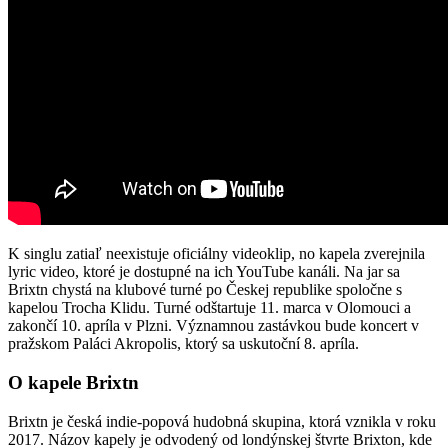
K singlu zatiaľ neexistuje oficiálny videoklip, no kapela zverejnila
lyric video, ktoré je dostupné na ich YouTube kanáli. Na jar sa
Brixtn chystá na klubové turné po Českej republike spoločne s
kapelou Trocha Klidu. Turné odštartuje 11. marca v Olomouci a
zakončí 10. apríla v Plzni. Významnou zastávkou bude koncert v
pražskom Paláci Akropolis, ktorý sa uskutoční 8. apríla.
O kapele Brixtn
Brixtn je česká indie-popová hudobná skupina, ktorá vznikla v roku
2017. Názov kapely je odvodený od londýnskej štvrte Brixton, kde