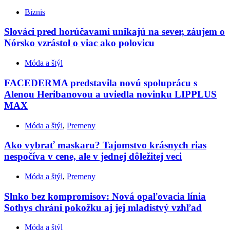
Biznis
Slováci pred horúčavami unikajú na sever, záujem o
Nórsko vzrástol o viac ako polovicu
Móda a štýl
FACEDERMA predstavila novú spoluprácu s
Alenou Heribanovou a uviedla novinku LIPPLUS
MAX
Móda a štýl
,
Premeny
Ako vybrať maskaru? Tajomstvo krásnych rias
nespočíva v cene, ale v jednej dôležitej veci
Móda a štýl
,
Premeny
Slnko bez kompromisov: Nová opaľovacia línia
Sothys chráni pokožku aj jej mladistvý vzhľad
Móda a štýl