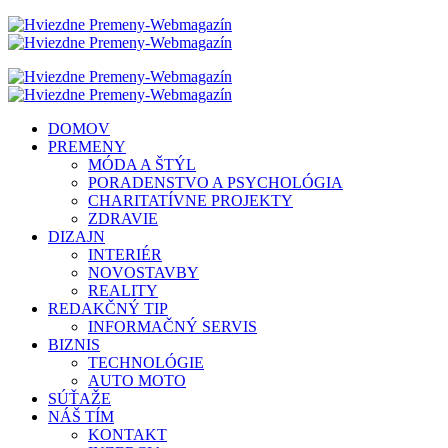
DOMOV
PREMENY
MÓDA A ŠTÝL
PORADENSTVO A PSYCHOLÓGIA
CHARITATÍVNE PROJEKTY
ZDRAVIE
DIZAJN
INTERIÉR
NOVOSTAVBY
REALITY
REDAKČNÝ TIP
INFORMAČNÝ SERVIS
BIZNIS
TECHNOLÓGIE
AUTO MOTO
SÚŤAŽE
NÁŠ TÍM
KONTAKT