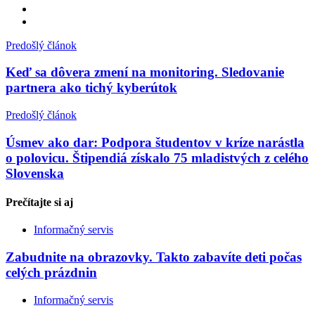
Predošlý článok
Keď sa dôvera zmení na monitoring. Sledovanie
partnera ako tichý kyberútok
Predošlý článok
Úsmev ako dar: Podpora študentov v kríze narástla
o polovicu. Štipendiá získalo 75 mladistvých z celého
Slovenska
Prečítajte si
aj
Informačný servis
Zabudnite na obrazovky. Takto zabavíte deti počas
celých prázdnin
Informačný servis