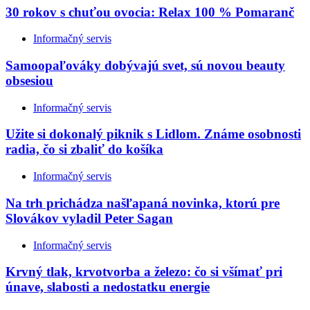
30 rokov s chuťou ovocia: Relax 100 % Pomaranč
Informačný servis
Samoopaľováky dobývajú svet, sú novou beauty
obsesiou
Informačný servis
Užite si dokonalý piknik s Lidlom. Známe osobnosti
radia, čo si zbaliť do košíka
Informačný servis
Na trh prichádza našľapaná novinka, ktorú pre
Slovákov vyladil Peter Sagan
Informačný servis
Krvný tlak, krvotvorba a železo: čo si všímať pri
únave, slabosti a nedostatku energie