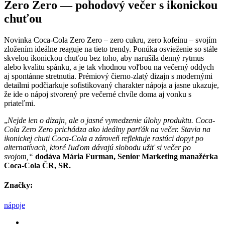
Zero Zero
—
pohodový večer s ikonickou
chuťou
Novinka Coca-Cola Zero Zero – zero cukru, zero kofeínu – svojím
zložením ideálne reaguje na tieto trendy. Ponúka osvieženie so stále
skvelou ikonickou chuťou bez toho, aby narušila denný rytmus
alebo kvalitu spánku, a je tak vhodnou voľbou na večerný oddych
aj spontánne stretnutia. Prémiový čierno-zlatý dizajn s modernými
detailmi podčiarkuje sofistikovaný charakter nápoja a jasne ukazuje,
že ide o nápoj stvorený pre večerné chvíle doma aj vonku s
priateľmi.
„
Nejde len o dizajn, ale o jasné vymedzenie úlohy produktu. Coca-
Cola Zero Zero prichádza ako ideálny parťák na večer. Stavia na
ikonickej chuti Coca-Cola a zároveň reflektuje rastúci dopyt po
alternatívach, ktoré ľuďom dávajú slobodu užiť si večer po
svojom,“
dodáva Mária Furman, Senior Marketing manažérka
Coca-Cola ČR, SR.
Značky:
nápoje