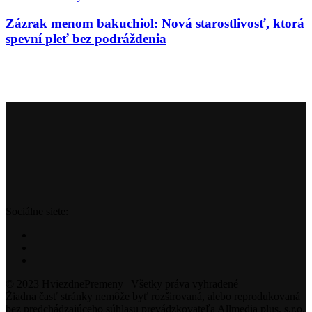
Zázrak menom bakuchiol: Nová starostlivosť, ktorá
spevní pleť bez podráždenia
Sociálne siete:
© 2023 HviezdnePremeny | Všetky práva vyhradené
Žiadna časť stránky nemôže byť rozširovaná, alebo reprodukovaná
bez predchádzajúceho súhlasu prevádzkovateľa Allmedia plus, s.r.o.