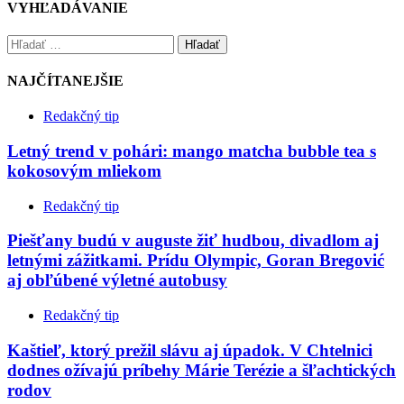
VYHĽADÁVANIE
Hľadať
NAJČÍTANEJŠIE
Redakčný tip
Letný trend v pohári: mango matcha bubble tea s
kokosovým mliekom
Redakčný tip
Piešťany budú v auguste žiť hudbou, divadlom aj
letnými zážitkami. Prídu Olympic, Goran Bregović
aj obľúbené výletné autobusy
Redakčný tip
Kaštieľ, ktorý prežil slávu aj úpadok. V Chtelnici
dodnes ožívajú príbehy Márie Terézie a šľachtických
rodov