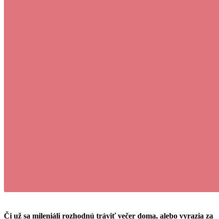
Či už sa mileniáli rozhodnú tráviť večer doma, alebo vyrazia za