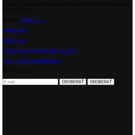
Články vyjadrujú názory autorov a nemusia byť totožné s názorom
prevádzkovateľa.
Vytvoril
FortSec, s.r.o.
KONTAKT
INZERCIA
OCHRANA OSOBNÝCH ÚDAJOV
OBCHODNÉ PODMIENKY
NEWSLETTER