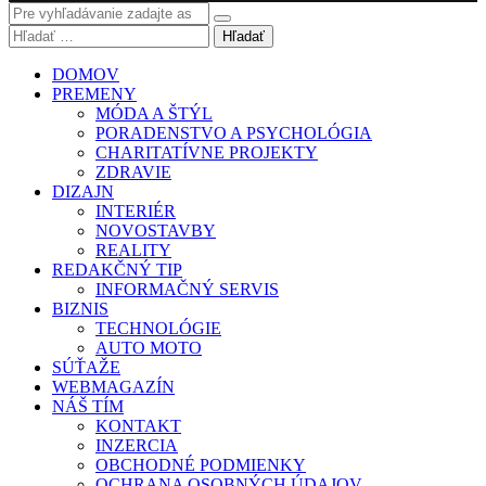
Hľadať
DOMOV
PREMENY
MÓDA A ŠTÝL
PORADENSTVO A PSYCHOLÓGIA
CHARITATÍVNE PROJEKTY
ZDRAVIE
DIZAJN
INTERIÉR
NOVOSTAVBY
REALITY
REDAKČNÝ TIP
INFORMAČNÝ SERVIS
BIZNIS
TECHNOLÓGIE
AUTO MOTO
SÚŤAŽE
WEBMAGAZÍN
NÁŠ TÍM
KONTAKT
INZERCIA
OBCHODNÉ PODMIENKY
OCHRANA OSOBNÝCH ÚDAJOV