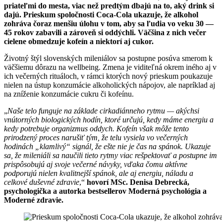
priateľmi do mesta, viac než predtým dbajú na to, aký drink si
dajú. Prieskum spoločnosti Coca-Cola ukazuje, že alkohol
zohráva čoraz menšiu úlohu v tom, aby sa ľudia vo veku 30 —
45 rokov zabavili a zároveň si oddýchli. Väčšina z nich večer
cielene obmedzuje kofeín a niektorí aj cukor.
Životný štýl slovenských mileniálov sa postupne posúva smerom k
väčšiemu dôrazu na wellbeing. Zmena je viditeľná okrem iného aj v
ich večerných rituáloch, v rámci ktorých nový prieskum poukazuje
nielen na ústup konzumácie alkoholických nápojov, ale napríklad aj
na zníženie konzumácie cukru či kofeínu.
„
Naše telo funguje na základe cirkadiánneho rytmu — akýchsi
vnútorných biologických hodín, ktoré určujú, kedy máme energiu a
kedy potrebuje organizmus oddych. Kofeín však môže tento
prirodzený proces narušiť tým, že telu vysiela vo večerných
hodinách „klamlivý“ signál, že ešte nie je čas na spánok. Ukazuje
sa, že mileniáli sa naučili tieto rytmy viac rešpektovať a postupne im
prispôsobujú aj svoje večerné návyky, vďaka čomu aktívne
podporujú nielen kvalitnejší spánok, ale aj energiu, náladu a
celkové duševné zdravie
,“
hovorí MSc. Denisa Debrecká,
psychologička a autorka bestsellerov Moderná psychológia a
Moderné zdravie.