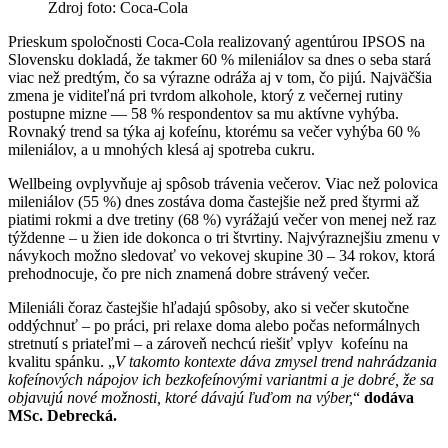
Zdroj foto: Coca-Cola
Prieskum spoločnosti Coca-Cola realizovaný agentúrou IPSOS na
Slovensku dokladá, že takmer 60 % mileniálov sa dnes o seba stará
viac než predtým, čo sa výrazne odráža aj v tom, čo pijú. Najväčšia
zmena je viditeľná pri tvrdom alkohole, ktorý z večernej rutiny
postupne mizne — 58 % respondentov sa mu aktívne vyhýba.
Rovnaký trend sa týka aj kofeínu, ktorému sa večer vyhýba 60 %
mileniálov, a u mnohých klesá aj spotreba cukru.
Wellbeing ovplyvňuje aj spôsob trávenia večerov. Viac než polovica
mileniálov (55 %) dnes zostáva doma častejšie než pred štyrmi až
piatimi rokmi a dve tretiny (68 %) vyrážajú večer von menej než raz
týždenne – u žien ide dokonca o tri štvrtiny. Najvýraznejšiu zmenu v
návykoch možno sledovať vo vekovej skupine 30 – 34 rokov, ktorá
prehodnocuje, čo pre nich znamená dobre strávený večer.
Mileniáli čoraz častejšie hľadajú spôsoby, ako si večer skutočne
oddýchnuť – po práci, pri relaxe doma alebo počas neformálnych
stretnutí s priateľmi – a zároveň nechcú riešiť vplyv kofeínu na
kvalitu spánku. „
V takomto kontexte dáva zmysel trend nahrádzania
kofeínových nápojov ich bezkofeínovými variantmi a je dobré, že sa
objavujú nové možnosti, ktoré dávajú ľuďom na výber,
“
dodáva
MSc. Debrecká.