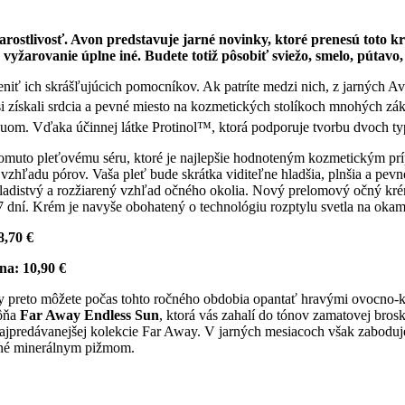
 starostlivosť. Avon predstavuje jarné novinky, ktoré prenesú toto
žarovanie úplne iné. Budete totiž pôsobiť sviežo, smelo, pútavo, 
iť ich skrášľujúcich pomocníkov. Ak patríte medzi nich, z jarných Av
 si získali srdcia a pevné miesto na kozmetických stolíkoch mnohých z
om. Vďaka účinnej látke Protinol™, ktorá podporuje tvorbu dvoch typ
tomuto pleťovému séru, ktoré je najlepšie hodnoteným kozmetickým prí
ia vzhľadu pórov. Vaša pleť bude skrátka viditeľne hladšia, plnšia a p
o mladistvý a rozžiarený vzhľad očného okolia. Nový prelomový očný 
7 dní. Krém je navyše obohatený o technológiu rozptylu svetla na oka
8,70 €
na: 10,90 €
ysly preto môžete počas tohto ročného obdobia opantať hravými ovocno
vôňa
Far Away Endless Sun
, ktorá vás zahalí do tónov zamatovej bros
 najpredávanejšej kolekcie Far Away. V jarných mesiacoch však zabodu
nené minerálnym pižmom.