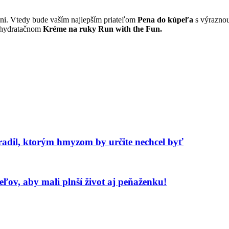
ani. Vtedy bude vaším najlepším priateľom
Pena do kúpeľa
s výraznou
o hydratačnom
Kréme na ruky Run with the Fun.
adil, ktorým hmyzom by určite nechcel byť
ľov, aby mali plnší život aj peňaženku!