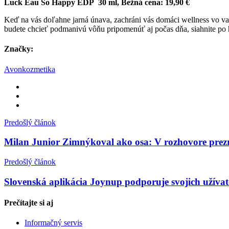
Luck Eau So Happy EDP 30 ml, Bežná cena: 19,90 €
Keď na vás doľahne jarná únava, zachráni vás domáci wellness vo v
budete chcieť podmanivú vôňu pripomenúť aj počas dňa, siahnite p
Značky:
Avon
kozmetika
Predošlý článok
Milan Junior Zimnýkoval ako osa: V rozhovore prezr
Predošlý článok
Slovenská aplikácia Joynup podporuje svojich užívate
Prečítajte si
aj
Informačný servis