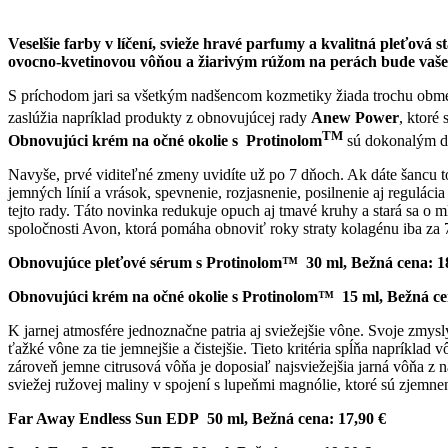
Veselšie farby v líčení, svieže hravé parfumy a kvalitná pleťová
ovocno-kvetinovou vôňou a žiarivým rúžom na perách bude vaše vy
S príchodom jari sa všetkým nadšencom kozmetiky žiada trochu obmen
zaslúžia napríklad produkty z obnovujúcej rady
Anew Power
, ktoré
TM
Obnovujúci krém na očné okolie s Protinolom
sú dokonalým du
Navyše, prvé viditeľné zmeny uvidíte už po 7 dňoch. Ak dáte šancu 
jemných línií a vrások, spevnenie, rozjasnenie, posilnenie aj regulác
tejto rady. Táto novinka redukuje opuch aj tmavé kruhy a stará sa 
spoločnosti Avon, ktorá pomáha obnoviť roky straty kolagénu iba za 
Obnovujúce pleťové sérum s Protinolom™ 30 ml, Bežná cena: 1
Obnovujúci krém na očné okolie s Protinolom™ 15 ml, Bežná ce
K jarnej atmosfére jednoznačne patria aj sviežejšie vône. Svoje zm
ťažké vône za tie jemnejšie a čistejšie. Tieto kritéria spĺňa napríklad 
zároveň jemne citrusová vôňa je doposiaľ najsviežejšia jarná vôňa z
sviežej ružovej maliny v spojení s lupeňmi magnólie, ktoré sú zjem
Far Away Endless Sun EDP 50 ml, Bežná cena: 17,90 €