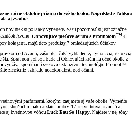
 krásne ročné obdobie priamo do vášho looku. Napríklad s
ľahkou
ale aj zvodne.
on noviniek si poľahky vyberiete. Vašu pozornosť si jednoznačne
TM
ákazníčok Avonu.
Obnovujúce pleťové sérum s Protinolom
a
ov kolagénu, majú tieto produkty 7 omladzujúcich účinkov.
pravkom od Avonu, vašu pleť čaká vyhladenie, hydratácia, redukcia
evnejšia. Správnou voľbou bude aj Obnovujúci krém na očné okolie z
krém využíva spomínanú svetovo exkluzívnu technológiu Protinol™
mžité zlepšenie vzhľadu nedokonalostí pod očami.
-kvetinovými parfumami, ktorými zaujmete aj vaše okolie. Vymeňte
kyne, slnečného maku a zlatej ambry. Táto kvetinová, ovocná a
jete aj kvetinovou vôňou
Luck Eau So Happy
. Nájdete v nej tóny