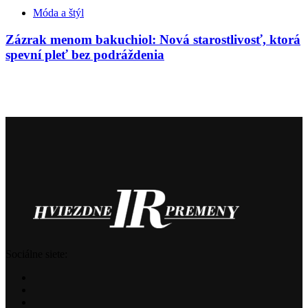
Móda a štýl
Zázrak menom bakuchiol: Nová starostlivosť, ktorá
spevní pleť bez podráždenia
Sociálne siete: