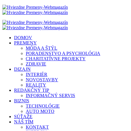
DOMOV
PREMENY
MÓDA A ŠTÝL
PORADENSTVO A PSYCHOLÓGIA
CHARITATÍVNE PROJEKTY
ZDRAVIE
DIZAJN
INTERIÉR
NOVOSTAVBY
REALITY
REDAKČNÝ TIP
INFORMAČNÝ SERVIS
BIZNIS
TECHNOLÓGIE
AUTO MOTO
SÚŤAŽE
NÁŠ TÍM
KONTAKT