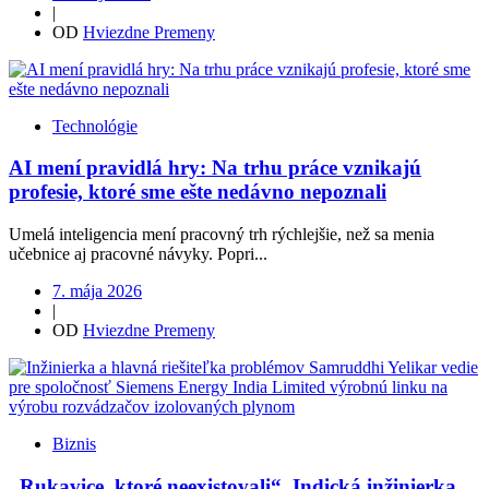
|
OD
Hviezdne Premeny
Technológie
AI mení pravidlá hry: Na trhu práce vznikajú
profesie, ktoré sme ešte nedávno nepoznali
Umelá inteligencia mení pracovný trh rýchlejšie, než sa menia
učebnice aj pracovné návyky. Popri...
7. mája 2026
|
OD
Hviezdne Premeny
Biznis
„Rukavice, ktoré neexistovali“. Indická inžinierka