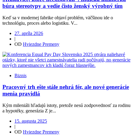
búra stereotypy a vedie čisto ženský výrobný tím
Keď sa v modernej fabrike objaví problém, väčšinou ide o
technológiu, proces alebo logistiku. V...
27. apríla 2026
|
OD
Hviezdne Premeny
Biznis
Pracovný trh ešte stále nehrá fér, ale nové generácie
menia pravidlá
Kým mileniáli hľadajú istoty, pretože nesú zodpovednosť za rodinu
a hypotéky, generázia Z je...
15. augusta 2025
|
OD
Hviezdne Premeny