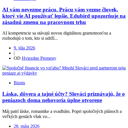
AI vám nevezme prácu. Prácu vám vezme človek,
ktorý vie AI používať lepšie. Edubird upozorňuje na
zásadnú zmenu na pracovnom trhu
AI kompetencie sa stávajú novou digitálnou gramotnosťou a
rozhodujú o tom, kto si udrží...
9. júla 2026
|
OD
Hviezdne Premeny
Biznis
Láska, dôvera a tajné účty? Slováci priznávajú, že o
peniazoch doma nehovoria úplne otvorene
Máj patrí láske, romantike a svadbám. Popri spoločných plánoch a
veľkých gestách však vo...
28. mája 2026