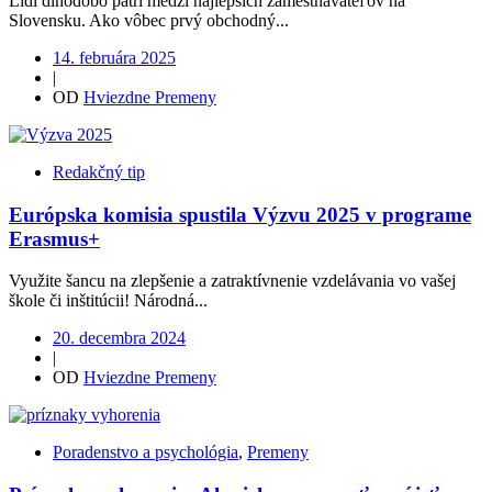
Lidl dlhodobo patrí medzi najlepších zamestnávateľov na
Slovensku. Ako vôbec prvý obchodný...
14. februára 2025
|
OD
Hviezdne Premeny
Redakčný tip
Európska komisia spustila Výzvu 2025 v programe
Erasmus+
Využite šancu na zlepšenie a zatraktívnenie vzdelávania vo vašej
škole či inštitúcii! Národná...
20. decembra 2024
|
OD
Hviezdne Premeny
Poradenstvo a psychológia
,
Premeny