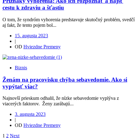
Príznaky vyhorenia: Ako ich rozpoznať a nájsť
cestu k zdraviu a šťastiu
O tom, že syndróm vyhorenia predstavuje skutočný problém, svedčí
aj fakt, že tento pojem bol...
15. augusta 2023
|
OD
Hviezdne Premeny
Biznis
Ženám na pracovisku chýba sebavedomie. Ako si
vypýtať viac?
Najnovší prieskum odhalil, že nízke sebavedomie vyplýva z
viacerých faktorov. Ženy zarábajú...
3. augusta 2023
|
OD
Hviezdne Premeny
1
2
Next