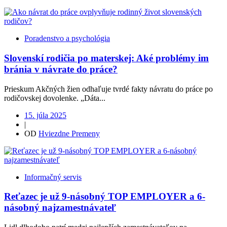
Poradenstvo a psychológia
Slovenskí rodičia po materskej: Aké problémy im
bránia v návrate do práce?
Prieskum Akčných žien odhaľuje tvrdé fakty návratu do práce po
rodičovskej dovolenke. „Dáta...
15. júla 2025
|
OD
Hviezdne Premeny
Informačný servis
Reťazec je už 9-násobný TOP EMPLOYER a 6-
násobný najzamestnávateľ