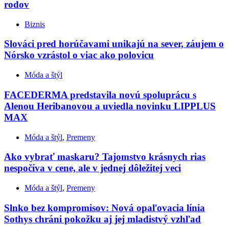
rodov
Biznis
Slováci pred horúčavami unikajú na sever, záujem o
Nórsko vzrástol o viac ako polovicu
Móda a štýl
FACEDERMA predstavila novú spoluprácu s
Alenou Heribanovou a uviedla novinku LIPPLUS
MAX
Móda a štýl
,
Premeny
Ako vybrať maskaru? Tajomstvo krásnych rias
nespočíva v cene, ale v jednej dôležitej veci
Móda a štýl
,
Premeny
Slnko bez kompromisov: Nová opaľovacia línia
Sothys chráni pokožku aj jej mladistvý vzhľad