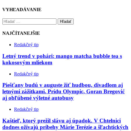
VYHĽADÁVANIE
Hľadať
NAJČÍTANEJŠIE
Redakčný tip
Letný trend v pohári: mango matcha bubble tea s
kokosovým mliekom
Redakčný tip
Piešťany budú v auguste žiť hudbou, divadlom aj
letnými zážitkami. Prídu Olympic, Goran Bregović
aj obľúbené výletné autobusy
Redakčný tip
Kaštieľ, ktorý prežil slávu aj úpadok. V Chtelnici
dodnes ožívajú príbehy Márie Terézie a šľachtických