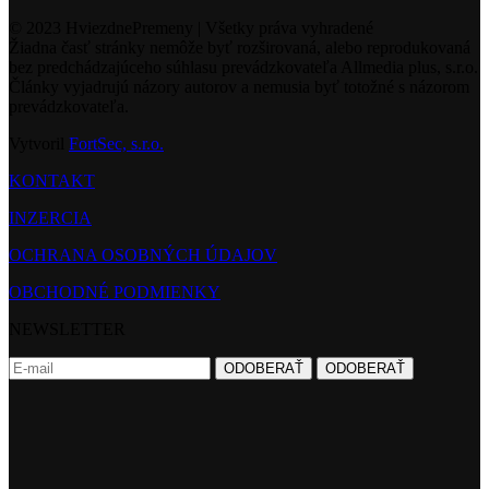
© 2023 HviezdnePremeny | Všetky práva vyhradené
Žiadna časť stránky nemôže byť rozširovaná, alebo reprodukovaná
bez predchádzajúceho súhlasu prevádzkovateľa Allmedia plus, s.r.o.
Články vyjadrujú názory autorov a nemusia byť totožné s názorom
prevádzkovateľa.
Vytvoril
FortSec, s.r.o.
KONTAKT
INZERCIA
OCHRANA OSOBNÝCH ÚDAJOV
OBCHODNÉ PODMIENKY
NEWSLETTER