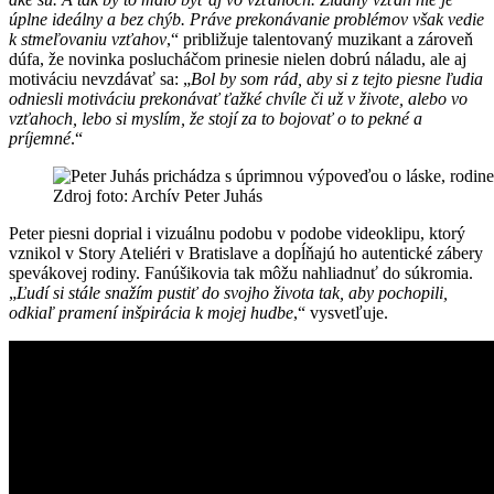
úplne ideálny a bez chýb. Práve prekonávanie problémov však vedie
k stmeľovaniu vzťahov
,“ približuje talentovaný muzikant a zároveň
dúfa, že novinka poslucháčom prinesie nielen dobrú náladu, ale aj
motiváciu nevzdávať sa: „
Bol by som rád, aby si z tejto piesne ľudia
odniesli motiváciu prekonávať ťažké chvíle či už v živote, alebo vo
vzťahoch, lebo si myslím, že stojí za to bojovať o to pekné a
príjemné
.“
Zdroj foto: Archív Peter Juhás
Peter piesni doprial i vizuálnu podobu v podobe videoklipu, ktorý
vznikol v Story Ateliéri v Bratislave a dopĺňajú ho autentické zábery
spevákovej rodiny. Fanúšikovia tak môžu nahliadnuť do súkromia.
„
Ľudí si stále snažím pustiť do svojho života tak, aby pochopili,
odkiaľ pramení inšpirácia k mojej hudbe
,“ vysvetľuje.