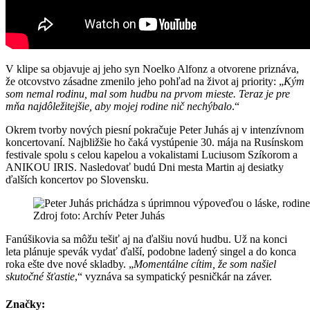
V klipe sa objavuje aj jeho syn Noelko Alfonz a otvorene priznáva,
že otcovstvo zásadne zmenilo jeho pohľad na život aj priority: „
Kým
som nemal rodinu, mal som hudbu na prvom mieste. Teraz je pre
mňa najdôležitejšie, aby mojej rodine nič nechýbalo
.“
Okrem tvorby nových piesní pokračuje Peter Juhás aj v intenzívnom
koncertovaní. Najbližšie ho čaká vystúpenie 30. mája na Rusínskom
festivale spolu s celou kapelou a vokalistami Luciusom Szíkorom a
ANIKOU IRIS. Nasledovať budú Dni mesta Martin aj desiatky
ďalších koncertov po Slovensku.
Zdroj foto: Archív Peter Juhás
Fanúšikovia sa môžu tešiť aj na ďalšiu novú hudbu. Už na konci
leta plánuje spevák vydať ďalší, podobne ladený singel a do konca
roka ešte dve nové skladby. „
Momentálne cítim, že som našiel
skutočné šťastie
,“ vyznáva sa sympatický pesničkár na záver.
Značky: