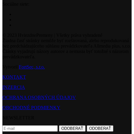
Sociálne siete:
© 2023 HviezdnePremeny | Všetky práva vyhradené
Žiadna časť stránky nemôže byť rozširovaná, alebo reprodukovaná
bez predchádzajúceho súhlasu prevádzkovateľa Allmedia plus, s.r.o.
Články vyjadrujú názory autorov a nemusia byť totožné s názorom
prevádzkovateľa.
Vytvoril
FortSec, s.r.o.
KONTAKT
INZERCIA
OCHRANA OSOBNÝCH ÚDAJOV
OBCHODNÉ PODMIENKY
NEWSLETTER