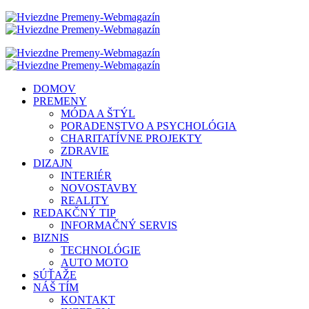
DOMOV
PREMENY
MÓDA A ŠTÝL
PORADENSTVO A PSYCHOLÓGIA
CHARITATÍVNE PROJEKTY
ZDRAVIE
DIZAJN
INTERIÉR
NOVOSTAVBY
REALITY
REDAKČNÝ TIP
INFORMAČNÝ SERVIS
BIZNIS
TECHNOLÓGIE
AUTO MOTO
SÚŤAŽE
NÁŠ TÍM
KONTAKT