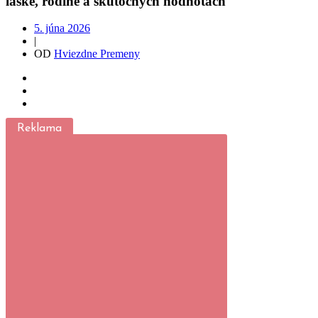
láske, rodine a skutočných hodnotách
5. júna 2026
|
OD
Hviezdne Premeny