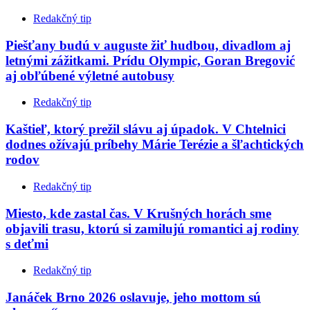
Redakčný tip
Piešťany budú v auguste žiť hudbou, divadlom aj
letnými zážitkami. Prídu Olympic, Goran Bregović
aj obľúbené výletné autobusy
Redakčný tip
Kaštieľ, ktorý prežil slávu aj úpadok. V Chtelnici
dodnes ožívajú príbehy Márie Terézie a šľachtických
rodov
Redakčný tip
Miesto, kde zastal čas. V Krušných horách sme
objavili trasu, ktorú si zamilujú romantici aj rodiny
s deťmi
Redakčný tip
Janáček Brno 2026 oslavuje, jeho mottom sú