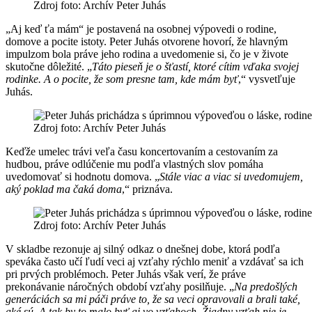
Zdroj foto: Archív Peter Juhás
„Aj keď ťa mám“ je postavená na osobnej výpovedi o rodine,
domove a pocite istoty. Peter Juhás otvorene hovorí, že hlavným
impulzom bola práve jeho rodina a uvedomenie si, čo je v živote
skutočne dôležité. „
Táto pieseň je o šťastí, ktoré cítim vďaka svojej
rodinke. A o pocite, že som presne tam, kde mám byť
,“ vysvetľuje
Juhás.
Zdroj foto: Archív Peter Juhás
Keďže umelec trávi veľa času koncertovaním a cestovaním za
hudbou, práve odlúčenie mu podľa vlastných slov pomáha
uvedomovať si hodnotu domova. „
Stále viac a viac si uvedomujem,
aký poklad ma čaká doma
,“ priznáva.
Zdroj foto: Archív Peter Juhás
V skladbe rezonuje aj silný odkaz o dnešnej dobe, ktorá podľa
speváka často učí ľudí veci aj vzťahy rýchlo meniť a vzdávať sa ich
pri prvých problémoch. Peter Juhás však verí, že práve
prekonávanie náročných období vzťahy posilňuje. „
Na predošlých
generáciách sa mi páči práve to, že sa veci opravovali a brali také,
aké sú. A tak by to malo byť aj vo vzťahoch. Žiadny vzťah nie je