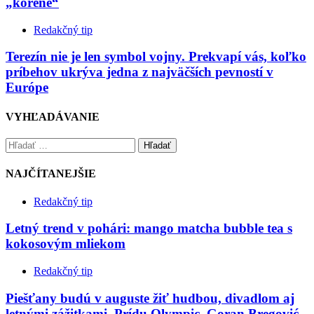
„korene“
Redakčný tip
Terezín nie je len symbol vojny. Prekvapí vás, koľko
príbehov ukrýva jedna z najväčších pevností v
Európe
VYHĽADÁVANIE
Hľadať
NAJČÍTANEJŠIE
Redakčný tip
Letný trend v pohári: mango matcha bubble tea s
kokosovým mliekom
Redakčný tip
Piešťany budú v auguste žiť hudbou, divadlom aj
letnými zážitkami. Prídu Olympic, Goran Bregović