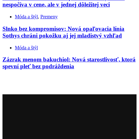
nespočíva v cene, ale v jednej dôležitej veci
Móda a štýl
,
Premeny
Slnko bez kompromisov: Nová opaľovacia línia
Sothys chráni pokožku aj jej mladistvý vzhľad
Móda a štýl
Zázrak menom bakuchiol: Nová starostlivosť, ktorá
spevní pleť bez podráždenia