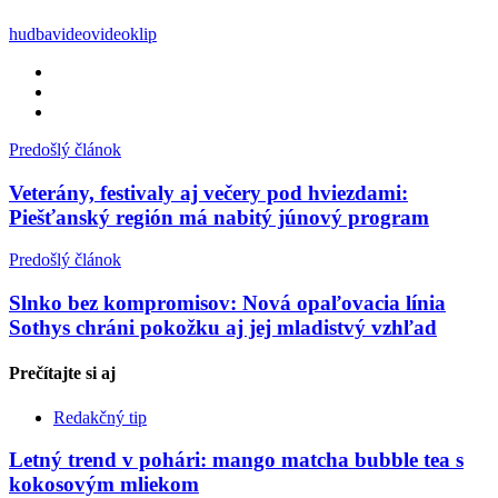
hudba
video
videoklip
Predošlý článok
Veterány, festivaly aj večery pod hviezdami:
Piešťanský región má nabitý júnový program
Predošlý článok
Slnko bez kompromisov: Nová opaľovacia línia
Sothys chráni pokožku aj jej mladistvý vzhľad
Prečítajte si
aj
Redakčný tip
Letný trend v pohári: mango matcha bubble tea s
kokosovým mliekom