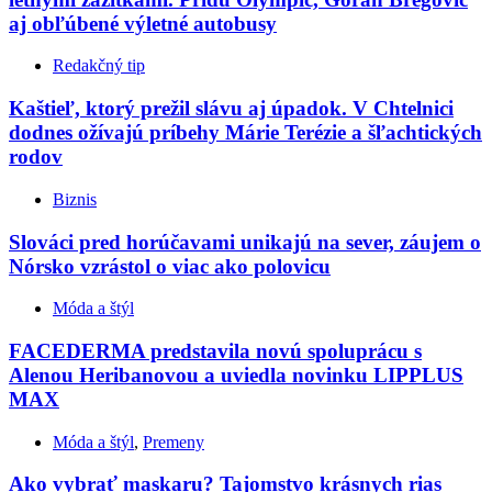
aj obľúbené výletné autobusy
Redakčný tip
Kaštieľ, ktorý prežil slávu aj úpadok. V Chtelnici
dodnes ožívajú príbehy Márie Terézie a šľachtických
rodov
Biznis
Slováci pred horúčavami unikajú na sever, záujem o
Nórsko vzrástol o viac ako polovicu
Móda a štýl
FACEDERMA predstavila novú spoluprácu s
Alenou Heribanovou a uviedla novinku LIPPLUS
MAX
Móda a štýl
,
Premeny
Ako vybrať maskaru? Tajomstvo krásnych rias