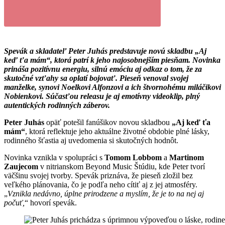
Spevák a skladateľ Peter Juhás predstavuje novú skladbu „Aj
keď ťa mám“, ktorá patrí k jeho najosobnejším piesňam. Novinka
prináša pozitívnu energiu, silnú emóciu aj odkaz o tom, že za
skutočné vzťahy sa oplatí bojovať. Pieseň venoval svojej
manželke, synovi Noelkovi Alfonzovi a ich štvornohému miláčikovi
Nobienkovi. Súčasťou releasu je aj emotívny videoklip, plný
autentických rodinných záberov.
Peter Juhás
opäť potešil fanúšikov novou skladbou
„Aj keď ťa
mám“
, ktorá reflektuje jeho aktuálne životné obdobie plné lásky,
rodinného šťastia aj uvedomenia si skutočných hodnôt.
Novinka vznikla v spolupráci s
Tomom Lobbom
a
Martinom
Zaujecom
v nitrianskom Beyond Music Štúdiu, kde Peter tvorí
väčšinu svojej tvorby. Spevák priznáva, že pieseň zložil bez
veľkého plánovania, čo je podľa neho cítiť aj z jej atmosféry.
„
Vznikla nedávno, úplne prirodzene a myslím, že je to na nej aj
počuť,
“ hovorí spevák.