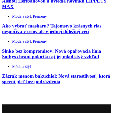
Alenou Heribanovou a uviedla novinku LIPPLUS
MAX
Móda a štýl
,
Premeny
Ako vybrať maskaru? Tajomstvo krásnych rias
nespočíva v cene, ale v jednej dôležitej veci
Móda a štýl
,
Premeny
Slnko bez kompromisov: Nová opaľovacia línia
Sothys chráni pokožku aj jej mladistvý vzhľad
Móda a štýl
Zázrak menom bakuchiol: Nová starostlivosť, ktorá
spevní pleť bez podráždenia