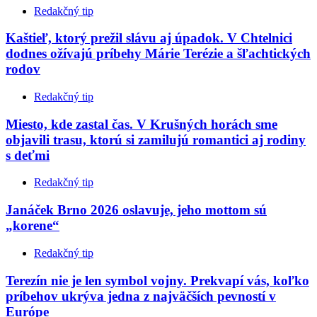
Redakčný tip
Kaštieľ, ktorý prežil slávu aj úpadok. V Chtelnici
dodnes ožívajú príbehy Márie Terézie a šľachtických
rodov
Redakčný tip
Miesto, kde zastal čas. V Krušných horách sme
objavili trasu, ktorú si zamilujú romantici aj rodiny
s deťmi
Redakčný tip
Janáček Brno 2026 oslavuje, jeho mottom sú
„korene“
Redakčný tip
Terezín nie je len symbol vojny. Prekvapí vás, koľko
príbehov ukrýva jedna z najväčších pevností v
Európe