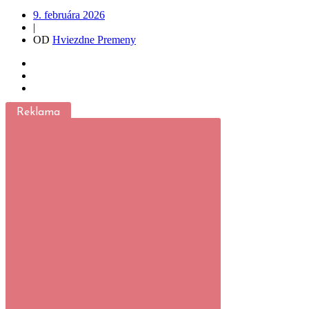
9. februára 2026
|
OD
Hviezdne Premeny