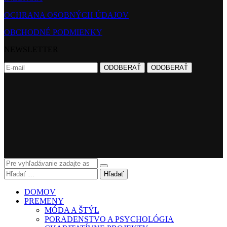
OCHRANA OSOBNÝCH ÚDAJOV
OBCHODNÉ PODMIENKY
NEWSLETTER
Hľadať
DOMOV
PREMENY
MÓDA A ŠTÝL
PORADENSTVO A PSYCHOLÓGIA