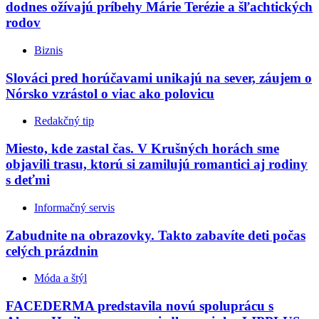
dodnes ožívajú príbehy Márie Terézie a šľachtických
rodov
Biznis
Slováci pred horúčavami unikajú na sever, záujem o
Nórsko vzrástol o viac ako polovicu
Redakčný tip
Miesto, kde zastal čas. V Krušných horách sme
objavili trasu, ktorú si zamilujú romantici aj rodiny
s deťmi
Informačný servis
Zabudnite na obrazovky. Takto zabavíte deti počas
celých prázdnin
Móda a štýl
FACEDERMA predstavila novú spoluprácu s