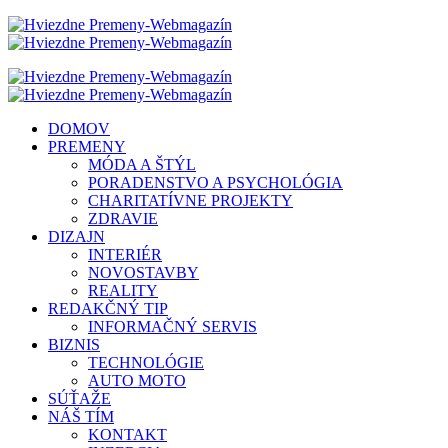
DOMOV
PREMENY
MÓDA A ŠTÝL
PORADENSTVO A PSYCHOLÓGIA
CHARITATÍVNE PROJEKTY
ZDRAVIE
DIZAJN
INTERIÉR
NOVOSTAVBY
REALITY
REDAKČNÝ TIP
INFORMAČNÝ SERVIS
BIZNIS
TECHNOLÓGIE
AUTO MOTO
SÚŤAŽE
NÁŠ TÍM
KONTAKT