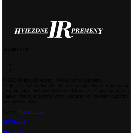
Sociálne siete:
© 2023 HviezdnePremeny | Všetky práva vyhradené
Žiadna časť stránky nemôže byť rozširovaná, alebo reprodukovaná
bez predchádzajúceho súhlasu prevádzkovateľa Allmedia plus, s.r.o.
Články vyjadrujú názory autorov a nemusia byť totožné s názorom
prevádzkovateľa.
Vytvoril
FortSec, s.r.o.
KONTAKT
INZERCIA