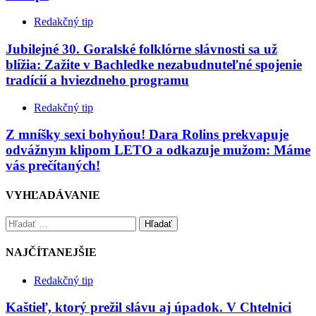
Redakčný tip
Jubilejné 30. Goralské folklórne slávnosti sa už
blížia: Zažite v Bachledke nezabudnuteľné spojenie
tradícií a hviezdneho programu
Redakčný tip
Z mníšky sexi bohyňou! Dara Rolins prekvapuje
odvážnym klipom LETO a odkazuje mužom: Máme
vás prečítaných!
VYHĽADÁVANIE
Hľadať
NAJČÍTANEJŠIE
Redakčný tip
Kaštieľ, ktorý prežil slávu aj úpadok. V Chtelnici