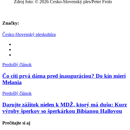
Zdroj foto: © 2026 Česko-Slovenský ples/Peter Frolo
Značky:
Česko-Slovenský ples
kultúra
Predošlý článok
Čo cíti prvá dáma pred inauguráciou? Do kín mieri
Melania
Predošlý článok
Darujte zážitok nielen k MDŽ, ktorý má dušu: Kurz
výroby šperkov so šperkárkou Bibianou Hallovou
Prečítajte si
aj