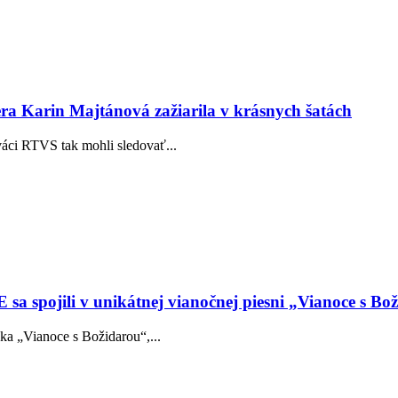
ra Karin Majtánová zažiarila v krásnych šatách
váci RTVS tak mohli sledovať...
spojili v unikátnej vianočnej piesni „Vianoce s Bo
ka „Vianoce s Božidarou“,...