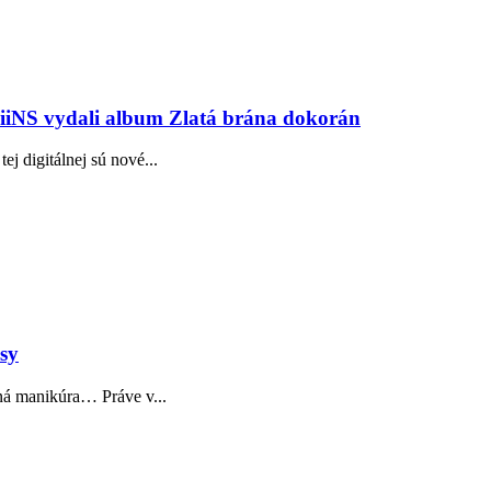
iiNS vydali album Zlatá brána dokorán
ej digitálnej sú nové...
ásy
ná manikúra… Práve v...