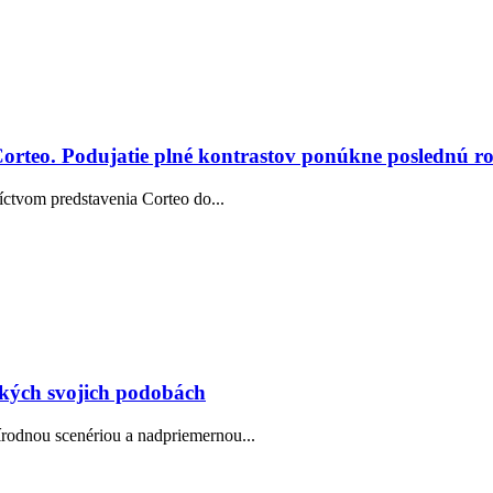
Corteo. Podujatie plné kontrastov ponúkne poslednú ro
íctvom predstavenia Corteo do...
tkých svojich podobách
rodnou scenériou a nadpriemernou...