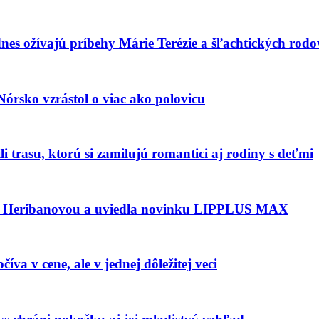
dnes ožívajú príbehy Márie Terézie a šľachtických rodo
Nórsko vzrástol o viac ako polovicu
i trasu, ktorú si zamilujú romantici aj rodiny s deťmi
u Heribanovou a uviedla novinku LIPPLUS MAX
a v cene, ale v jednej dôležitej veci