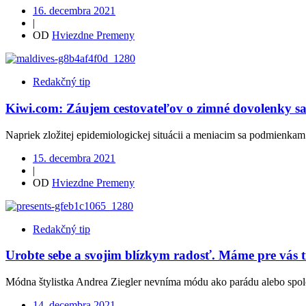
16. decembra 2021
|
OD
Hviezdne Premeny
Redakčný tip
Kiwi.com: Záujem cestovateľov o zimné dovolenky sa 
Napriek zložitej epidemiologickej situácii a meniacim sa podmienkam 
15. decembra 2021
|
OD
Hviezdne Premeny
Redakčný tip
Urobte sebe a svojim blízkym radosť. Máme pre vás t
Módna štylistka Andrea Ziegler nevníma módu ako parádu alebo spoloč
14. decembra 2021