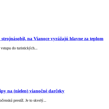
strojnásobil, na Vianoce vyrážajú hlavne za teplom
vstupu do turistických...
ipy na (nielen) vianočné darčeky
enskú prestíž. Je to skvelý...