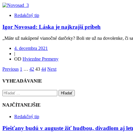
Redakčný tip
Igor Novosad: Láska je najkrajší príbeh
„Máte už nakúpené vianočné darčeky? Boli ste už na dovolenke, či sa 
4. decembra 2021
|
OD
Hviezdne Premeny
Previous
1
…
42
43
44
Next
VYHĽADÁVANIE
Hľadať
NAJČÍTANEJŠIE
Redakčný tip
Piešťany budú v auguste žiť hudbou, divadlom aj le