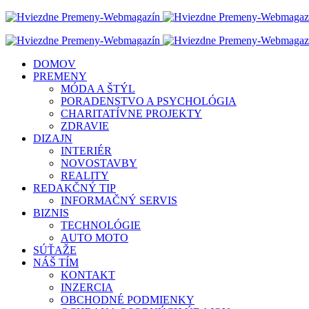
DOMOV
PREMENY
MÓDA A ŠTÝL
PORADENSTVO A PSYCHOLÓGIA
CHARITATÍVNE PROJEKTY
ZDRAVIE
DIZAJN
INTERIÉR
NOVOSTAVBY
REALITY
REDAKČNÝ TIP
INFORMAČNÝ SERVIS
BIZNIS
TECHNOLÓGIE
AUTO MOTO
SÚŤAŽE
NÁŠ TÍM
KONTAKT
INZERCIA
OBCHODNÉ PODMIENKY