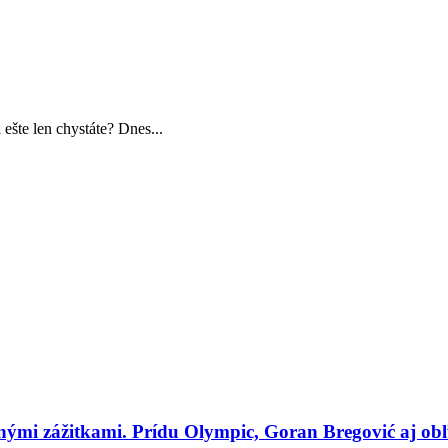
ešte len chystáte? Dnes...
tnými zážitkami. Prídu Olympic, Goran Bregović aj ob