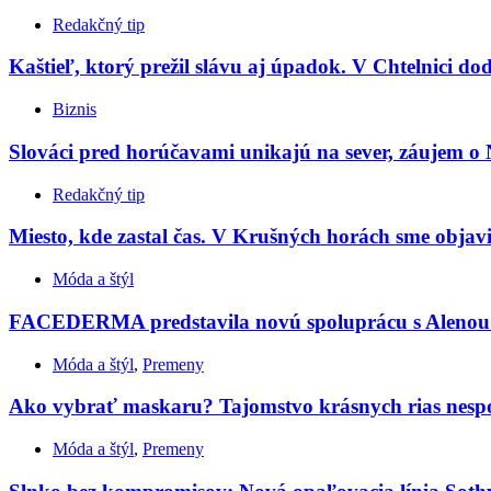
Redakčný tip
Kaštieľ, ktorý prežil slávu aj úpadok. V Chtelnici do
Biznis
Slováci pred horúčavami unikajú na sever, záujem o 
Redakčný tip
Miesto, kde zastal čas. V Krušných horách sme objavil
Móda a štýl
FACEDERMA predstavila novú spoluprácu s Aleno
Móda a štýl
,
Premeny
Ako vybrať maskaru? Tajomstvo krásnych rias nespočív
Móda a štýl
,
Premeny