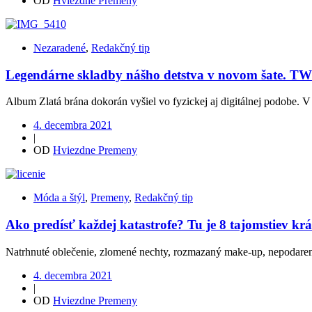
OD
Hviezdne Premeny
Nezaradené
,
Redakčný tip
Legendárne skladby nášho detstva v novom šate. TW
Album Zlatá brána dokorán vyšiel vo fyzickej aj digitálnej podobe. V t
4. decembra 2021
|
OD
Hviezdne Premeny
Móda a štýl
,
Premeny
,
Redakčný tip
Ako predísť každej katastrofe? Tu je 8 tajomstiev kr
Natrhnuté oblečenie, zlomené nechty, rozmazaný make-up, nepodare
4. decembra 2021
|
OD
Hviezdne Premeny