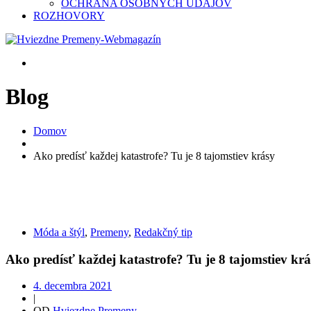
OCHRANA OSOBNÝCH ÚDAJOV
ROZHOVORY
Blog
Domov
Ako predísť každej katastrofe? Tu je 8 tajomstiev krásy
Móda a štýl
,
Premeny
,
Redakčný tip
Ako predísť každej katastrofe? Tu je 8 tajomstiev kr
4. decembra 2021
|
OD
Hviezdne Premeny