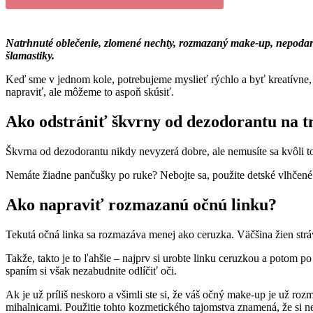
Natrhnuté oblečenie, zlomené nechty, rozmazaný make-up, nepodaren
šlamastiky.
Keď sme v jednom kole, potrebujeme myslieť rýchlo a byť kreatívne, k
napraviť, ale môžeme to aspoň skúsiť.
Ako odstrániť škvrny od dezodorantu na 
Škvrna od dezodorantu nikdy nevyzerá dobre, ale nemusíte sa kvôli tom
Nemáte žiadne pančušky po ruke? Nebojte sa, použite detské vlhčené ob
Ako napraviť rozmazanú očnú linku?
Tekutá očná linka sa rozmazáva menej ako ceruzka. Väčšina žien strá
Takže, takto je to ľahšie – najprv si urobte linku ceruzkou a potom p
spaním si však nezabudnite odlíčiť oči.
Ak je už príliš neskoro a všimli ste si, že váš očný make-up je už roz
mihalnicami. Použitie tohto kozmetického tajomstva znamená, že si nez