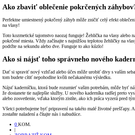
Ako zbaviť oblečenie pokrčených záhybov
Perfektne umiestnený pokrčený záhyb môže zničiť celý efekt oblečenia.
na vlasy!
Toto kozmetické tajomstvo naozaj funguje! Žehlička na vlasy alebo na
pokrčené miesta. Vždy začínajte s najnižšou teplotou žehličky na vlas
podržte na sekundu alebo dve. Funguje to ako kúzlo!
Ako si nájsť toho správneho nového kader
Dať si spraviť nový vzhľad alebo účes môže urobiť divy s vaším sebav
tom budete cítiť nepohodlne kvôli nečakanému výsledku.
Nájsť kaderníčku, ktorá bude rozumieť vašim potrebám, môže byť náročn
že dostanete tie najlepšie služby. U nového kaderníka radšej preto v
alebo zosvetlenie, vďaka ktorým zistíte, ako ich práca vyzerá pred t
Všetci potrebujeme byť pripravení na takéto malé životné prešľapy. A
zostaňte naladení a čítajte nás i nabudúce.
0
KOM.
|