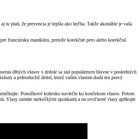
 tu platí, že prevencia je lepšia ako liečba. Takže akonáhle je vaša
a pre francúzsku manikúru, pretože korekčné pero alebo korekčná
osenia dlhých vlasov v drdole sa stal populárnym hlavne v posledných
krásny a jednoduchý drdol, ktorý vašim vlasom dodá ten pravý
 zagumičkujte. Ponožkové koliesko navlečte ku končekom vlasov. Potom
tá. Vlasy zaistite niekoľkými sponkami a na uvoľnené vlasy aplikujte