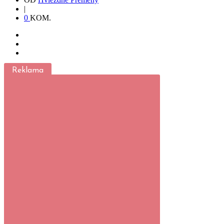
|
0
KOM.