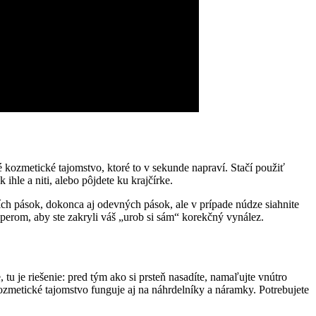
hé kozmetické tajomstvo, ktoré to v sekunde napraví. Stačí použiť
ihle a niti, alebo pôjdete ku krajčírke.
ích pások, dokonca aj odevných pások, ale v prípade núdze siahnite
perom, aby ste zakryli váš „urob si sám“ korekčný vynález.
tu je riešenie: pred tým ako si prsteň nasadíte, namaľujte vnútro
kozmetické tajomstvo funguje aj na náhrdelníky a náramky. Potrebujete