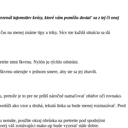
nál tajomstiev krásy, ktoré vám pomôžu dostať sa z tej či onej
s na menej známe tipy a triky. Síce nie každá situácia sa dá
trite nimi škvrnu. Nylón ju rýchlo odstráni.
vrnu utierajte v jednom smere, aby ste sa jej zbavili.
 pretože je to pre ne príliš náročné namaľovať obidve oči rovnako.
 poslúži ako vzor a druhá, tekutá linka sa bude menej rozmazávať. Pred
 ju nemáte, použite okraj obrúska na pretretie pod spodnými
ktorej váš zostávajúci make-up bude vyzerať stále dobre.