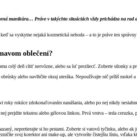
á manikúra… Práve v takýchto situáciách vždy prichádza na rad arze
eď sa vyskytne nejaká kozmetická nehoda – a to je práve ten správny ča
tmavom oblečení?
u celý deň cítiť nervózne, alebo sa ísť prezliecť. Zoberte silonky a pre
rúsky alebo navlhčite okraj uteráka. Nepoužívajte nič príliš mokré a šk
vi roky rokúce zdokonaľovaním nanášania, alebo po nej nikdy nesiahnu,
o nej prejdite tekutou alebo gélovou linkou. Prvá vrstva – teda ceruzka,
mazaný, nepretierajte si ho prstami. Zoberte si vatovú tyčinku, alebo ak
ničíte svoj korektor ani make-up, ale vytvoríte čistejšiu líniu, vďaka 