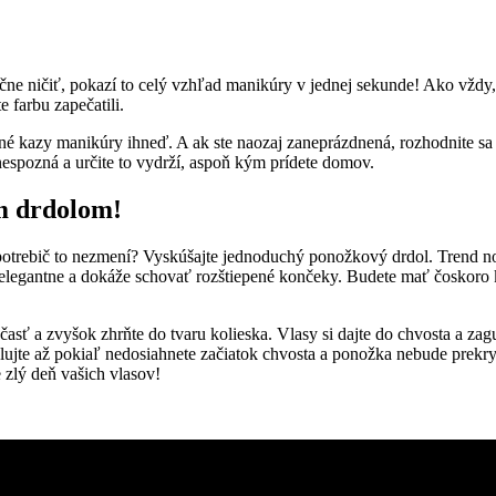
e ničiť, pokazí to celý vzhľad manikúry v jednej sekunde! Ako vždy, aj
 farbu zapečatili.
vané kazy manikúry ihneď. A ak ste naozaj zaneprázdnená, rozhodnite s
 nespozná a určite to vydrží, aspoň kým prídete domov.
m drdolom!
spotrebič to nezmení? Vyskúšajte jednoduchý ponožkový drdol. Trend n
 elegantne a dokáže schovať rozštiepené končeky. Budete mať čoskoro 
ú časť a zvyšok zhrňte do tvaru kolieska. Vlasy si dajte do chvosta a
lujte až pokiaľ nedosiahnete začiatok chvosta a ponožka nebude prekry
e zlý deň vašich vlasov!