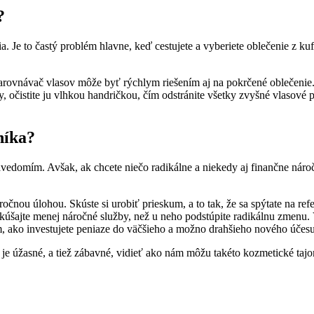
?
 Je to častý problém hlavne, keď cestujete a vyberiete oblečenie z kuf
rovnávač vlasov môže byť rýchlym riešením aj na pokrčené oblečenie. N
y, očistite ju vlhkou handričkou, čím odstránite všetky zvyšné vlasové
níka?
edomím. Avšak, ak chcete niečo radikálne a niekedy aj finančne náročn
ou úlohou. Skúste si urobiť prieskum, a to tak, že sa spýtate na refere
yskúšajte menej náročné služby, než u neho podstúpite radikálnu zmenu
ým, ako investujete peniaze do väčšieho a možno drahšieho nového účesu
 je úžasné, a tiež zábavné, vidieť ako nám môžu takéto kozmetické taj