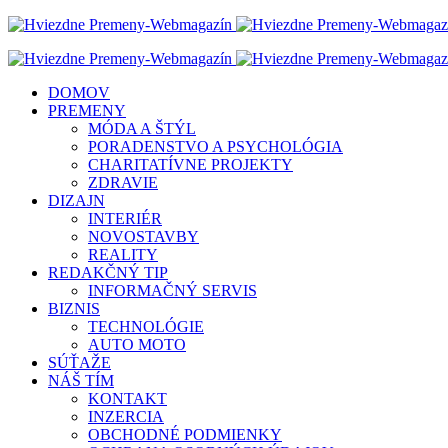
DOMOV
PREMENY
MÓDA A ŠTÝL
PORADENSTVO A PSYCHOLÓGIA
CHARITATÍVNE PROJEKTY
ZDRAVIE
DIZAJN
INTERIÉR
NOVOSTAVBY
REALITY
REDAKČNÝ TIP
INFORMAČNÝ SERVIS
BIZNIS
TECHNOLÓGIE
AUTO MOTO
SÚŤAŽE
NÁŠ TÍM
KONTAKT
INZERCIA
OBCHODNÉ PODMIENKY