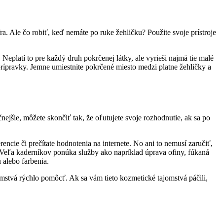
ra. Ale čo robiť, keď nemáte po ruke žehličku? Použite svoje prístroje
eplatí to pre každý druh pokrčenej látky, ale vyrieši najmä tie malé
 prípravky. Jemne umiestnite pokrčené miesto medzi platne žehličky a
ejšie, môžete skončiť tak, že oľutujete svoje rozhodnutie, ak sa po
ncie či prečítate hodnotenia na internete. No ani to nemusí zaručiť,
. Veľa kaderníkov ponúka služby ako napríklad úprava ofiny, fúkaná
 alebo farbenia.
omstvá rýchlo pomôcť. Ak sa vám tieto kozmetické tajomstvá páčili,