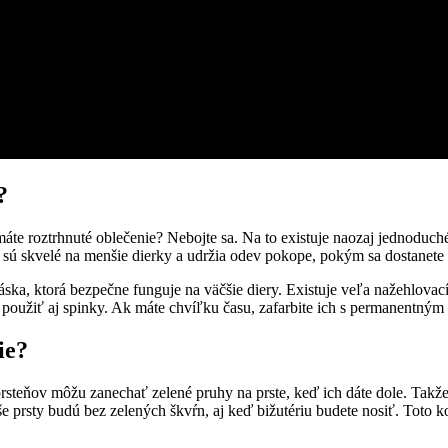
?
e máte roztrhnuté oblečenie? Nebojte sa. Na to existuje naozaj jednoduc
 sú skvelé na menšie dierky a udržia odev pokope, pokým sa dostanete k 
áska, ktorá bezpečne funguje na väčšie diery. Existuje veľa nažehlovac
použiť aj spinky. Ak máte chvíľku času, zafarbite ich s permanentným 
ie?
prsteňov môžu zanechať zelené pruhy na prste, keď ich dáte dole. Takže, 
še prsty budú bez zelených škvŕn, aj keď bižutériu budete nosiť. Toto 