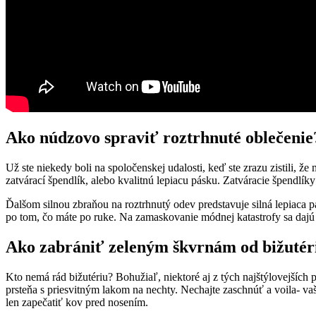
Ako núdzovo spraviť roztrhnuté oblečenie
Už ste niekedy boli na spoločenskej udalosti, keď ste zrazu zistili, ž
zatvárací špendlík, alebo kvalitnú lepiacu pásku. Zatváracie špendlíky
Ďalšom silnou zbraňou na roztrhnutý odev predstavuje silná lepiaca p
po tom, čo máte po ruke. Na zamaskovanie módnej katastrofy sa dajú 
Ako zabrániť zeleným škvrnám od bižutér
Kto nemá rád bižutériu? Bohužiaľ, niektoré aj z tých najštýlovejších 
prsteňa s priesvitným lakom na nechty. Nechajte zaschnúť a voila- va
len zapečatiť kov pred nosením.