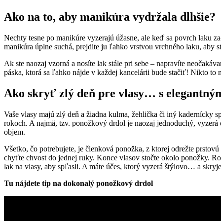
Ako na to, aby manikúra vydržala dlhšie?
Nechty tesne po manikúre vyzerajú úžasne, ale keď sa povrch laku začn
manikúra úplne suchá, prejdite ju ľahko vrstvou vrchného laku, aby ste
Ak ste naozaj vzorná a nosíte lak stále pri sebe – napravíte neočaká
páska, ktorá sa ľahko nájde v každej kancelárii bude stačiť! Nikto to
Ako skryť zlý deň pre vlasy… s elegantný
Vaše vlasy majú zlý deň a žiadna kulma, žehlička či iný kadernícky 
rokoch. A najmä, tzv. ponožkový drdol je naozaj jednoduchý, vyzerá
objem.
Všetko, čo potrebujete, je členková ponožka, z ktorej odrežte prstov
chyťte chvost do jednej ruky. Konce vlasov stočte okolo ponožky. Ro
lak na vlasy, aby spľasli. A máte účes, ktorý vyzerá štýlovo… a skryj
Tu nájdete tip na dokonalý ponožkový drdol