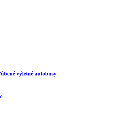
ľúbené výletné autobusy
v