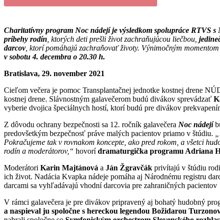
Charitatívny program Noc nádejí je výsledkom spolupráce RTVS s
príbehy rodín
, ktorých deti prešli život zachraňujúcou liečbou,
jedine
darcov
, ktorí pomáhajú zachraňovať životy. Výnimočným momento
v sobotu 4. decembra o 20.30 h.
Bratislava, 29. november 2021
Cieľom večera je pomoc Transplantačnej jednotke kostnej drene NÚD
kostnej drene. Slávnostným galavečerom budú divákov sprevádzať
K
vyberie dvojica špeciálnych hostí, ktorí budú pre divákov prekvapení
Z dôvodu ochrany bezpečnosti sa 12. ročník galavečera
Noc nádejí
bu
predovšetkým bezpečnosť práve malých pacientov priamo v štúdiu.
„
Pokračujeme tak v rovnakom koncepte, ako pred rokom, a všetci hudo
rodín a moderátorov,“
hovorí
dramaturgička programu Adriana H
Moderátori
Karin Majtánová
a
Ján Žgravčák
privítajú v štúdiu ro
ich život. Nadácia Kvapka nádeje pomáha aj Národnému registru darc
darcami sa vyhľadávajú vhodní darcovia pre zahraničných pacientov
V rámci galavečera je pre divákov pripravený aj bohatý hudobný prog
a naspieval ju spoločne s hereckou legendou Božidarou Turzono
nahrali spoločne so
Symfonickým orchestrom Slovenského rozhlas