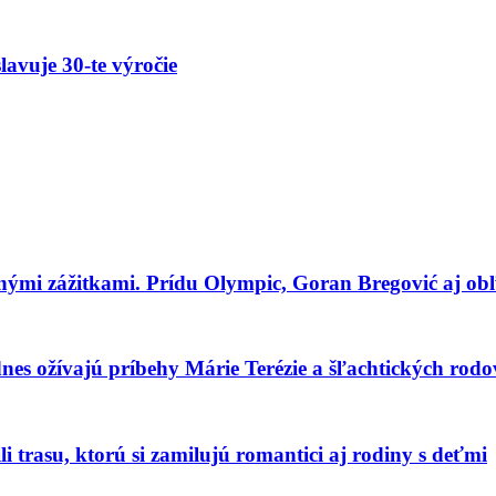
avuje 30-te výročie
tnými zážitkami. Prídu Olympic, Goran Bregović aj ob
dnes ožívajú príbehy Márie Terézie a šľachtických rodo
i trasu, ktorú si zamilujú romantici aj rodiny s deťmi