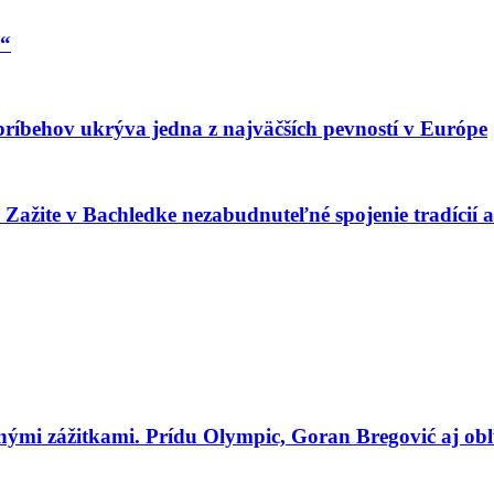
e“
 príbehov ukrýva jedna z najväčších pevností v Európe
ia: Zažite v Bachledke nezabudnuteľné spojenie tradíci
tnými zážitkami. Prídu Olympic, Goran Bregović aj ob