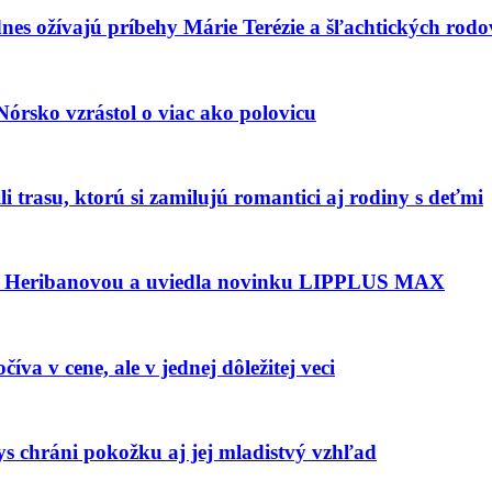
dnes ožívajú príbehy Márie Terézie a šľachtických rodo
Nórsko vzrástol o viac ako polovicu
i trasu, ktorú si zamilujú romantici aj rodiny s deťmi
u Heribanovou a uviedla novinku LIPPLUS MAX
a v cene, ale v jednej dôležitej veci
s chráni pokožku aj jej mladistvý vzhľad