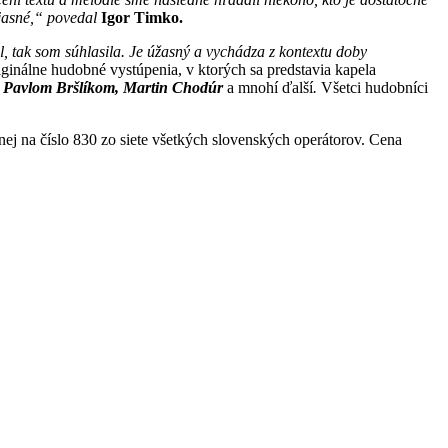
jasné,“ povedal
Igor Timko.
l, tak som súhlasila. Je úžasný a vychádza z kontextu doby
riginálne hudobné vystúpenia, v ktorých sa predstavia kapela
s Pavlom Bršlíkom, Martin Chodúr
a mnohí ďalší
.
Všetci hudobníci
j na číslo 830 zo siete všetkých slovenských operátorov. Cena