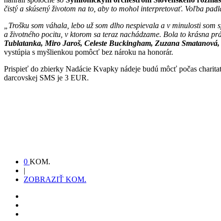
čistý a skúsený životom na to, aby to mohol interpretovať. Voľba pa
„Trošku som váhala, lebo už som dlho nespievala a v minulosti som sp
a životného pocitu, v ktorom sa teraz nachádzame. Bola to krásna pr
Tublatanka, Miro Jaroš, Celeste Buckingham, Zuzana Smatanová, 
vystúpia s myšlienkou pomôcť bez nároku na honorár.
Prispieť do zbierky Nadácie Kvapky nádeje budú môcť počas charitat
darcovskej SMS je 3 EUR.
0
KOM.
|
ZOBRAZIŤ KOM.