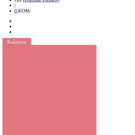
|
0
KOM.