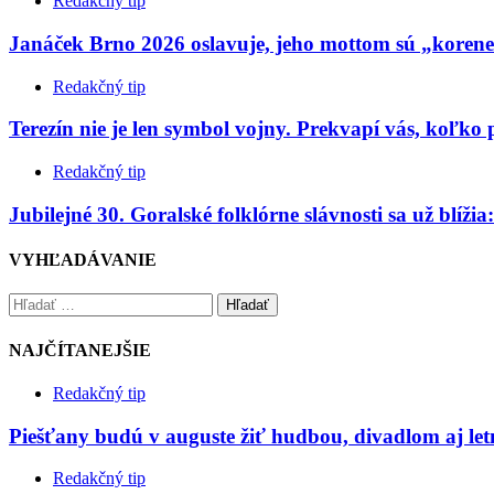
Redakčný tip
Janáček Brno 2026 oslavuje, jeho mottom sú „koren
Redakčný tip
Terezín nie je len symbol vojny. Prekvapí vás, koľko
Redakčný tip
Jubilejné 30. Goralské folklórne slávnosti sa už blíž
VYHĽADÁVANIE
Hľadať
NAJČÍTANEJŠIE
Redakčný tip
Piešťany budú v auguste žiť hudbou, divadlom aj le
Redakčný tip