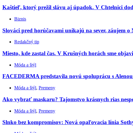
Kaštieľ, ktorý prežil slávu aj úpadok. V Chtelnici do
Biznis
Slováci pred horúčavami unikajú na sever, záujem o 
Redakčný tip
Miesto, kde zastal čas. V Krušných horách sme objavil
Móda a štýl
FACEDERMA predstavila novú spoluprácu s Aleno
Móda a štýl
,
Premeny
Ako vybrať maskaru? Tajomstvo krásnych rias nespočív
Móda a štýl
,
Premeny
Slnko bez kompromisov: Nová opaľovacia línia Sothy