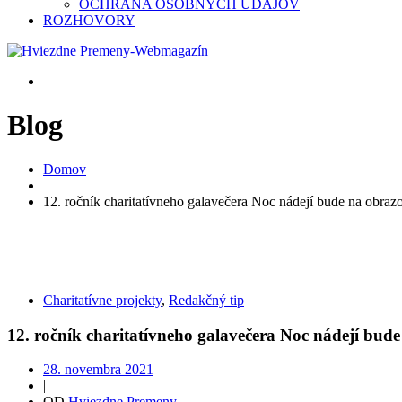
OCHRANA OSOBNÝCH ÚDAJOV
ROZHOVORY
Blog
Domov
12. ročník charitatívneho galavečera Noc nádejí bude na ob
Charitatívne projekty
,
Redakčný tip
12. ročník charitatívneho galavečera Noc nádejí b
28. novembra 2021
|
OD
Hviezdne Premeny