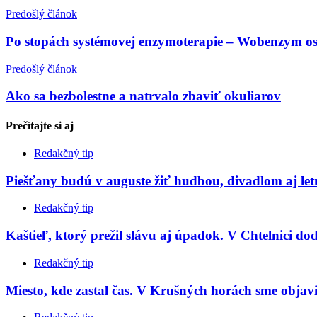
Predošlý článok
Po stopách systémovej enzymoterapie – Wobenzym osl
Predošlý článok
Ako sa bezbolestne a natrvalo zbaviť okuliarov
Prečítajte si
aj
Redakčný tip
Piešťany budú v auguste žiť hudbou, divadlom aj le
Redakčný tip
Kaštieľ, ktorý prežil slávu aj úpadok. V Chtelnici do
Redakčný tip
Miesto, kde zastal čas. V Krušných horách sme objavil