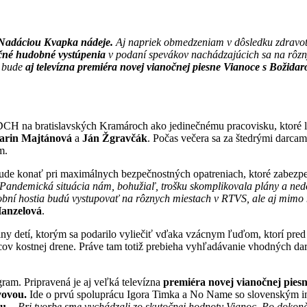
 Nadáciou Kvapka nádeje.
Aj napriek obmedzeniam v dôsledku zdravotn
čné hudobné vystúpenia
v podaní spevákov nachádzajúcich sa na rôzn
m bude
aj televízna premiéra novej vianočnej piesne Vianoce s Božidar
CH na bratislavských Kramároch ako jedinečnému pracovisku, ktoré lie
arin Majtánová
a
Ján Žgravčák
. Počas večera sa za štedrými darca
m.
de konať pri maximálnych bezpečnostných opatreniach, ktoré zabezpeči
Pandemická situácia nám, bohužiaľ, trošku skomplikovala plány a nedo
bní hostia budú vystupovať na rôznych miestach v RTVS, ale aj mimo 
anzelová
.
diny detí, ktorým sa podarilo vyliečiť vďaka vzácnym ľuďom, ktorí pr
ov kostnej drene. Práve tam totiž prebieha vyhľadávanie vhodných dar
ram. Pripravená je aj veľká televízna
premiéra novej vianočnej pies
vovou.
Ide o prvú spoluprácu Igora Timka a No Name so slovenským int
u.
„Pri tvorbe sme vychádzali zo skutočnej hodnoty Vianoc. Po dokonče