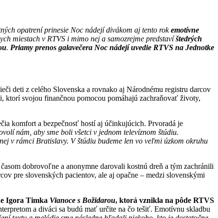
ých opatrení prinesie Noc nádejí divákom aj tento rok
emotívne
ych miestach v RTVS i mimo nej a samozrejme predstaví
štedrých
ou
.
Priamy prenos galavečera Noc nádejí uvedie RTVS na Jednotke
či deti z celého Slovenska a rovnako aj Národnému registru darcov
mi, ktorí svojou finančnou pomocou pomáhajú zachraňovať životy,
a komfort a bezpečnosť hostí aj účinkujúcich. Prvoradá je
volí nám, aby sme boli všetci v jednom televíznom štúdiu.
nej v rámci Bratislavy. V štúdiu budeme len vo veľmi úzkom okruhu
ed časom dobrovoľne a anonymne darovali kostnú dreň a tým zachránili
cov pre slovenských pacientov, ale aj opačne – medzi slovenskými
ne Igora Timka
Vianoce s Božidarou
, ktorá vznikla na pôde RTVS
erpretom a diváci sa budú mať určite na čo tešiť. Emotívnu skladbu
ní textu a melódie sme následne hľadali niekoho, kto je dostatočne