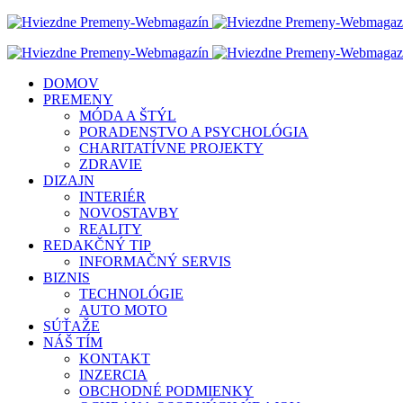
DOMOV
PREMENY
MÓDA A ŠTÝL
PORADENSTVO A PSYCHOLÓGIA
CHARITATÍVNE PROJEKTY
ZDRAVIE
DIZAJN
INTERIÉR
NOVOSTAVBY
REALITY
REDAKČNÝ TIP
INFORMAČNÝ SERVIS
BIZNIS
TECHNOLÓGIE
AUTO MOTO
SÚŤAŽE
NÁŠ TÍM
KONTAKT
INZERCIA
OBCHODNÉ PODMIENKY