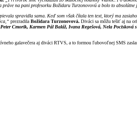
dla práve na pani profesorku Božidaru Turzonovovú a bolo to absolútne 
ievala spravidla sama. Keď som však čítala ten text, ktorý ma zasiaho
áca,“
prezradila
Božidara Turzonovová.
Diváci sa môžu tešiť aj na o
Peter Cmorik, Karmen Pál Baláž, Ivana Regešová, Nela Pocisková 
ívneho galavečera aj diváci RTVS, a to formou ľubovoľnej SMS zaslane