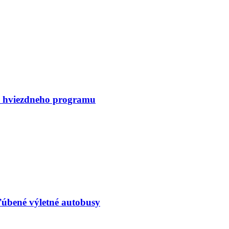
í a hviezdneho programu
ľúbené výletné autobusy