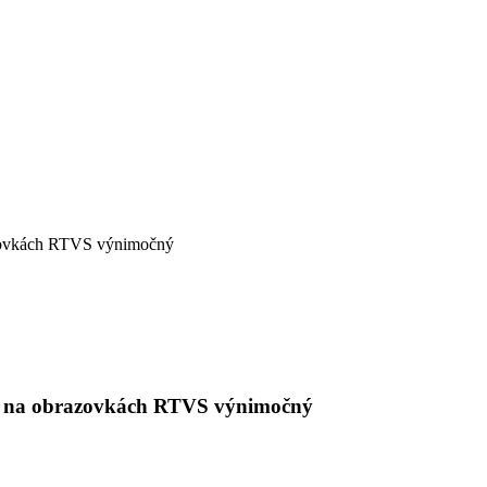
razovkách RTVS výnimočný
ude na obrazovkách RTVS výnimočný