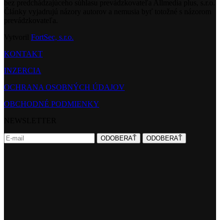
bez predchádzajúceho súhlasu prevádzkovateľa Allmedia plus, s.r.o.
Články vyjadrujú názory autorov a nemusia byť totožné s názorom
prevádzkovateľa.
Vytvoril
FortSec, s.r.o.
KONTAKT
INZERCIA
OCHRANA OSOBNÝCH ÚDAJOV
OBCHODNÉ PODMIENKY
NEWSLETTER