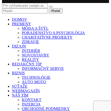
Hľadať
DOMOV
PREMENY
MÓDA A ŠTÝL
PORADENSTVO A PSYCHOLÓGIA
CHARITATÍVNE PROJEKTY
ZDRAVIE
DIZAJN
INTERIÉR
NOVOSTAVBY
REALITY
REDAKČNÝ TIP
INFORMAČNÝ SERVIS
BIZNIS
TECHNOLÓGIE
AUTO MOTO
SÚŤAŽE
WEBMAGAZÍN
NÁŠ TÍM
KONTAKT
INZERCIA
OBCHODNÉ PODMIENKY