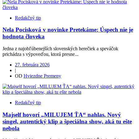
Redakčný tip
Nela Pocisková v novinke Pretekáme: Úspech nie je
hodnota človeka
Jedna z najobľúbenejších slovenských herečiek a speváčok
prichádza s výpoveďou, ktorá presne...
27. februára 2026
|
OD
Hviezdne Premeny
Redakčný tip
Majself hovorí „MILUJEM ŤA“ nahlas. Nový
singel, autentický klip a špeciálna show, aká tu ešte
nebola