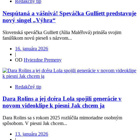
Redakčný tip
Nespútaná a vášnivá! Speváčka Gulliett predstavuje
nový singel „Výhra“
Slovenská speváčka Gulliett (Júlia Maléřová) prináša svojim
fanúšikom novú pieseň s názvom...
16. januára 2026
|
OD
Hviezdne Premeny
Redakčný tip
Dara Rolins a jej dcéra Lola spojili generácie v
novom videoklipe k piesni Jak chcem ja
Dara Rolins sa s rokom 2025 rozlúčila mimoriadne osobným
spôsobom. V piesni Jak chcem...
13. januára 2026
|