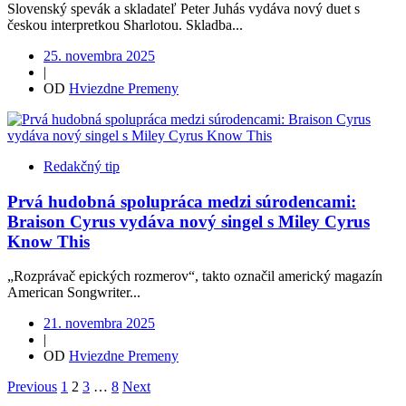
Slovenský spevák a skladateľ Peter Juhás vydáva nový duet s
českou interpretkou Sharlotou. Skladba...
25. novembra 2025
|
OD
Hviezdne Premeny
Redakčný tip
Prvá hudobná spolupráca medzi súrodencami:
Braison Cyrus vydáva nový singel s Miley Cyrus
Know This
„Rozprávač epických rozmerov“, takto označil americký magazín
American Songwriter...
21. novembra 2025
|
OD
Hviezdne Premeny
Previous
1
2
3
…
8
Next