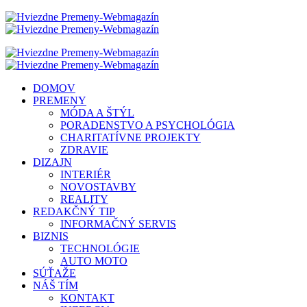
DOMOV
PREMENY
MÓDA A ŠTÝL
PORADENSTVO A PSYCHOLÓGIA
CHARITATÍVNE PROJEKTY
ZDRAVIE
DIZAJN
INTERIÉR
NOVOSTAVBY
REALITY
REDAKČNÝ TIP
INFORMAČNÝ SERVIS
BIZNIS
TECHNOLÓGIE
AUTO MOTO
SÚŤAŽE
NÁŠ TÍM
KONTAKT