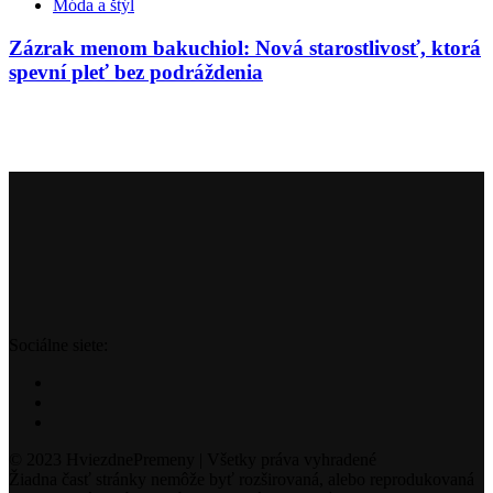
Móda a štýl
Zázrak menom bakuchiol: Nová starostlivosť, ktorá
spevní pleť bez podráždenia
Sociálne siete:
© 2023 HviezdnePremeny | Všetky práva vyhradené
Žiadna časť stránky nemôže byť rozširovaná, alebo reprodukovaná