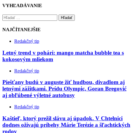
VYHĽADÁVANIE
Hľadať
NAJČÍTANEJŠIE
Redakčný tip
Letný trend v pohári: mango matcha bubble tea s
kokosovým mliekom
Redakčný tip
Piešťany budú v auguste žiť hudbou, divadlom aj
letnými zážitkami. Prídu Olympic, Goran Bregović
aj obľúbené výletné autobusy
Redakčný tip
Kaštieľ, ktorý prežil slávu aj úpadok. V Chtelnici
dodnes ožívajú príbehy Márie Terézie a šľachtických
rodov