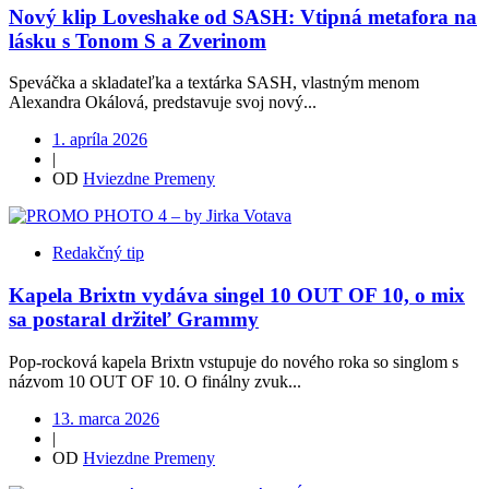
Nový klip Loveshake od SASH: Vtipná metafora na
lásku s Tonom S a Zverinom
Speváčka a skladateľka a textárka SASH, vlastným menom
Alexandra Okálová, predstavuje svoj nový...
1. apríla 2026
|
OD
Hviezdne Premeny
Redakčný tip
Kapela Brixtn vydáva singel 10 OUT OF 10, o mix
sa postaral držiteľ Grammy
Pop-rocková kapela Brixtn vstupuje do nového roka so singlom s
názvom 10 OUT OF 10. O finálny zvuk...
13. marca 2026
|
OD
Hviezdne Premeny