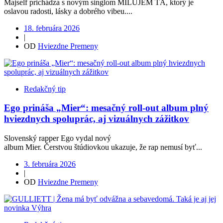
Majself prichádza s novým singlom MILUJEM ŤA, ktorý je
oslavou radosti, lásky a dobrého vibeu....
18. februára 2026
|
OD
Hviezdne Premeny
Redakčný tip
Ego prináša „Mier“: mesačný roll-out album plný
hviezdnych spoluprác, aj vizuálnych zážitkov
Slovenský rapper Ego vydal nový
album Mier. Čerstvou štúdiovkou ukazuje, že rap nemusí byť...
3. februára 2026
|
OD
Hviezdne Premeny