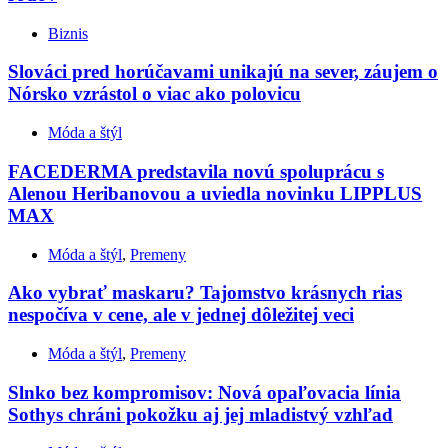
Biznis
Slováci pred horúčavami unikajú na sever, záujem o
Nórsko vzrástol o viac ako polovicu
Móda a štýl
FACEDERMA predstavila novú spoluprácu s
Alenou Heribanovou a uviedla novinku LIPPLUS
MAX
Móda a štýl
,
Premeny
Ako vybrať maskaru? Tajomstvo krásnych rias
nespočíva v cene, ale v jednej dôležitej veci
Móda a štýl
,
Premeny
Slnko bez kompromisov: Nová opaľovacia línia
Sothys chráni pokožku aj jej mladistvý vzhľad