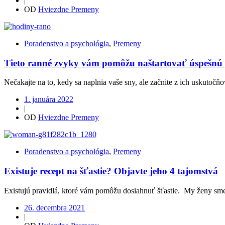
|
OD
Hviezdne Premeny
Poradenstvo a psychológia
,
Premeny
Tieto ranné zvyky vám pomôžu naštartovať úspešnú
Nečakajte na to, kedy sa naplnia vaše sny, ale začnite z ich uskutočňo
1. januára 2022
|
OD
Hviezdne Premeny
Poradenstvo a psychológia
,
Premeny
Existuje recept na šťastie? Objavte jeho 4 tajomstvá
Existujú pravidlá, ktoré vám pomôžu dosiahnuť šťastie. My ženy sme u
26. decembra 2021
|