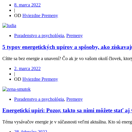
8. marca 2022
|
OD
Hviezdne Premeny
Poradenstvo a psychológia
,
Premeny
5 typov energetických upírov a spôsoby, ako získavaj
Cítite sa bez energie a unavení? Čo ak je vo vašom okolí človek, ktorý
2. marca 2022
|
OD
Hviezdne Premeny
Poradenstvo a psychológia
,
Premeny
Energetickí upíri: Pozor, takto sa nimi môžete stať aj
Téma vysávačov energie je v súčasnosti veľmi aktuálna. Kto sú energet
28. februára 2022