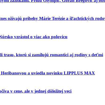
tnými zážitkami. Prídu Olympic, Goran Bregović aj ob
dnes ožívajú príbehy Márie Terézie a šľachtických rodo
Nórsko vzrástol o viac ako polovicu
i trasu, ktorú si zamilujú romantici aj rodiny s deťmi
u Heribanovou a uviedla novinku LIPPLUS MAX
a v cene, ale v jednej dôležitej veci