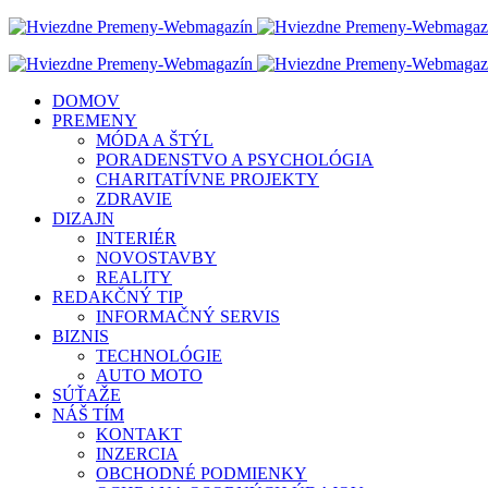
DOMOV
PREMENY
MÓDA A ŠTÝL
PORADENSTVO A PSYCHOLÓGIA
CHARITATÍVNE PROJEKTY
ZDRAVIE
DIZAJN
INTERIÉR
NOVOSTAVBY
REALITY
REDAKČNÝ TIP
INFORMAČNÝ SERVIS
BIZNIS
TECHNOLÓGIE
AUTO MOTO
SÚŤAŽE
NÁŠ TÍM
KONTAKT
INZERCIA
OBCHODNÉ PODMIENKY