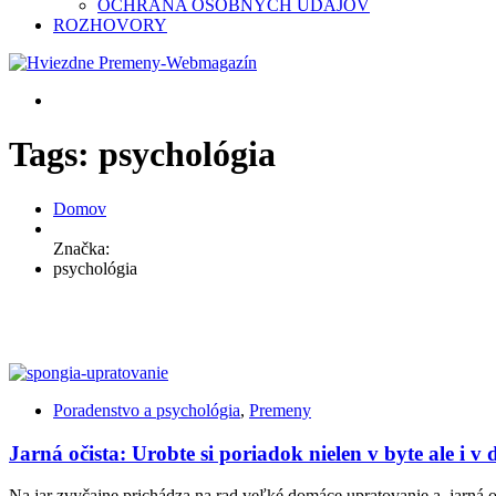
OCHRANA OSOBNÝCH ÚDAJOV
ROZHOVORY
Tags: psychológia
Domov
Značka:
psychológia
Poradenstvo a psychológia
,
Premeny
Jarná očista: Urobte si poriadok nielen v byte ale i v 
Na jar zvyčajne prichádza na rad veľké domáce upratovanie a jarná oč