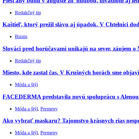
Piešťany budú v auguste žiť hudbou, divadlom aj le
Redakčný tip
Kaštieľ, ktorý prežil slávu aj úpadok. V Chtelnici do
Biznis
Slováci pred horúčavami unikajú na sever, záujem o 
Redakčný tip
Miesto, kde zastal čas. V Krušných horách sme objavil
Móda a štýl
FACEDERMA predstavila novú spoluprácu s Aleno
Móda a štýl
,
Premeny
Ako vybrať maskaru? Tajomstvo krásnych rias nespočív
Móda a štýl
,
Premeny