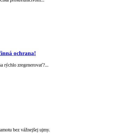
účinná ochrana!
sa rýchlo zregenerovať?...
samotu bez vážnejšej ujmy.