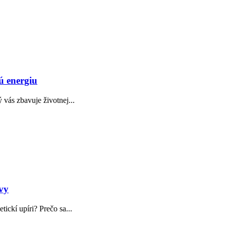
ú energiu
 vás zbavuje životnej...
 vy
ickí upíri? Prečo sa...