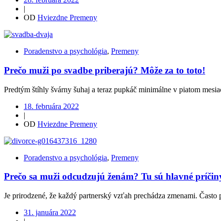
|
OD
Hviezdne Premeny
Poradenstvo a psychológia
,
Premeny
Prečo muži po svadbe priberajú? Môže za to toto!
Predtým štíhly švárny šuhaj a teraz pupkáč minimálne v piatom mesiac
18. februára 2022
|
OD
Hviezdne Premeny
Poradenstvo a psychológia
,
Premeny
Prečo sa muži odcudzujú ženám? Tu sú hlavné príčin
Je prirodzené, že každý partnerský vzťah prechádza zmenami. Často 
31. januára 2022