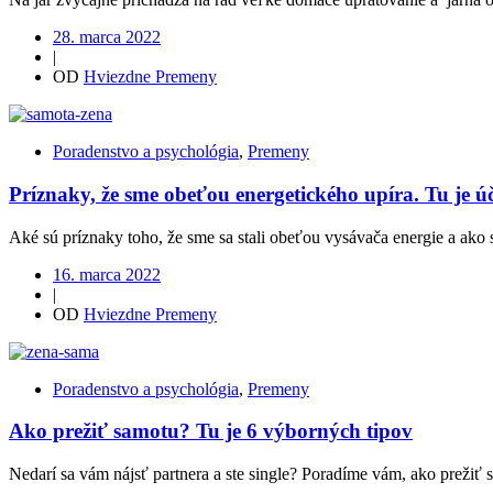
28. marca 2022
|
OD
Hviezdne Premeny
Poradenstvo a psychológia
,
Premeny
Príznaky, že sme obeťou energetického upíra. Tu je 
Aké sú príznaky toho, že sme sa stali obeťou vysávača energie a ako 
16. marca 2022
|
OD
Hviezdne Premeny
Poradenstvo a psychológia
,
Premeny
Ako prežiť samotu? Tu je 6 výborných tipov
Nedarí sa vám nájsť partnera a ste single? Poradíme vám, ako prežiť 