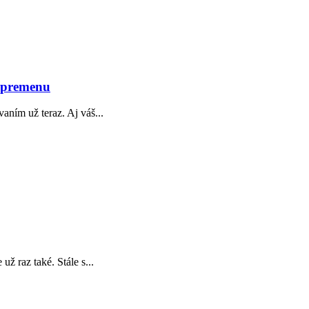
 premenu
vaním už teraz. Aj váš...
ž raz také. Stále s...