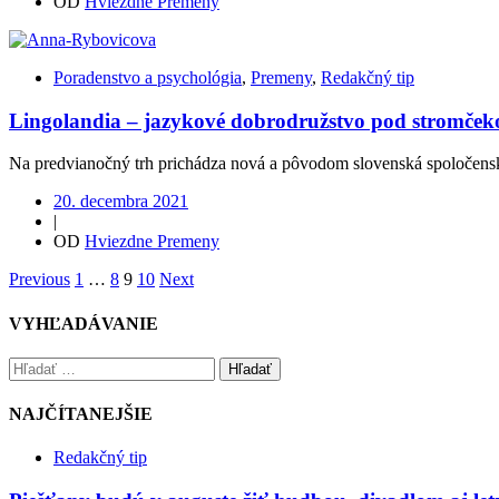
OD
Hviezdne Premeny
Poradenstvo a psychológia
,
Premeny
,
Redakčný tip
Lingolandia – jazykové dobrodružstvo pod stromče
Na predvianočný trh prichádza nová a pôvodom slovenská spoločensk
20. decembra 2021
|
OD
Hviezdne Premeny
Previous
1
…
8
9
10
Next
VYHĽADÁVANIE
Hľadať
NAJČÍTANEJŠIE
Redakčný tip