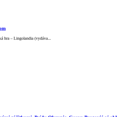
kom
á hra – Lingolandia (vydáva...