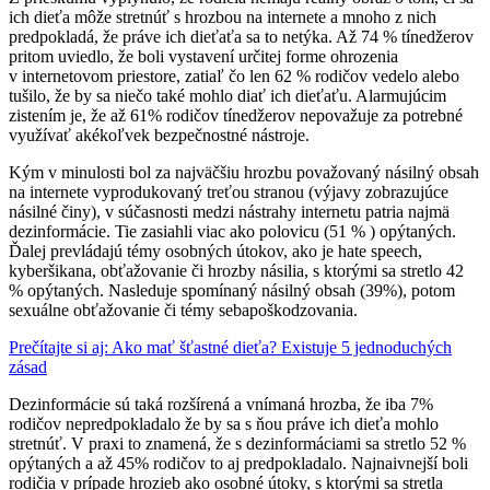
ich dieťa môže stretnúť s hrozbou na internete a mnoho z nich
predpokladá, že práve ich dieťaťa sa to netýka. Až 74 % tínedžerov
pritom uviedlo, že boli vystavení určitej forme ohrozenia
v internetovom priestore, zatiaľ čo len 62 % rodičov vedelo alebo
tušilo, že by sa niečo také mohlo diať ich dieťaťu. Alarmujúcim
zistením je, že až 61% rodičov tínedžerov nepovažuje za potrebné
využívať akékoľvek bezpečnostné nástroje.
Kým v minulosti bol za najväčšiu hrozbu považovaný násilný obsah
na internete vyprodukovaný treťou stranou (výjavy zobrazujúce
násilné činy), v súčasnosti medzi nástrahy internetu patria najmä
dezinformácie. Tie zasiahli viac ako polovicu (51 % ) opýtaných.
Ďalej prevládajú témy osobných útokov, ako je hate speech,
kyberšikana, obťažovanie či hrozby násilia, s ktorými sa stretlo 42
% opýtaných. Nasleduje spomínaný násilný obsah (39%), potom
sexuálne obťažovanie či témy sebapoškodzovania.
Prečítajte si aj: Ako mať šťastné dieťa? Existuje 5 jednoduchých
zásad
Dezinformácie sú taká rozšírená a vnímaná hrozba, že iba 7%
rodičov nepredpokladalo že by sa s ňou práve ich dieťa mohlo
stretnúť. V praxi to znamená, že s dezinformáciami sa stretlo 52 %
opýtaných a až 45% rodičov to aj predpokladalo. Najnaivnejší boli
rodičia v prípade hrozieb ako osobné útoky, s ktorými sa stretla