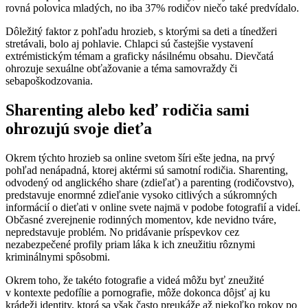
rovná polovica mladých, no iba 37% rodičov niečo také predvídalo.
Dôležitý faktor z pohľadu hrozieb, s ktorými sa deti a tínedžeri
stretávali, bolo aj pohlavie. Chlapci sú častejšie vystavení
extrémistickým témam a graficky násilnému obsahu. Dievčatá
ohrozuje sexuálne obťažovanie a téma samovraždy či
sebapoškodzovania.
Sharenting alebo keď rodičia sami
ohrozujú svoje dieťa
Okrem týchto hrozieb sa online svetom šíri ešte jedna, na prvý
pohľad nenápadná, ktorej aktérmi sú samotní rodičia. Sharenting,
odvodený od anglického share (zdieľať) a parenting (rodičovstvo),
predstavuje enormné zdieľanie vysoko citlivých a súkromných
informácií o dieťati v online svete najmä v podobe fotografií a videí.
Občasné zverejnenie rodinných momentov, kde nevidno tváre,
nepredstavuje problém. No pridávanie príspevkov cez
nezabezpečené profily priam láka k ich zneužitiu rôznymi
kriminálnymi spôsobmi.
Okrem toho, že takéto fotografie a videá môžu byť zneužité
v kontexte pedofílie a pornografie, môže dokonca dôjsť aj ku
krádeži identity, ktorá sa však často preukáže až niekoľko rokov po