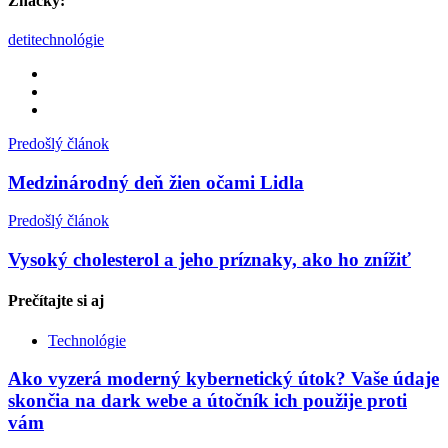
Značky:
deti
technológie
Predošlý článok
Medzinárodný deň žien očami Lidla
Predošlý článok
Vysoký cholesterol a jeho príznaky, ako ho znížiť
Prečítajte si
aj
Technológie
Ako vyzerá moderný kybernetický útok? Vaše údaje
skončia na dark webe a útočník ich použije proti
vám