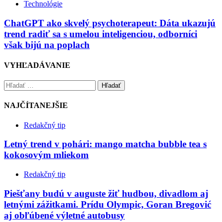
Technológie
ChatGPT ako skvelý psychoterapeut: Dáta ukazujú
trend radiť sa s umelou inteligenciou, odborníci
však bijú na poplach
VYHĽADÁVANIE
Hľadať
NAJČÍTANEJŠIE
Redakčný tip
Letný trend v pohári: mango matcha bubble tea s
kokosovým mliekom
Redakčný tip
Piešťany budú v auguste žiť hudbou, divadlom aj
letnými zážitkami. Prídu Olympic, Goran Bregović
aj obľúbené výletné autobusy