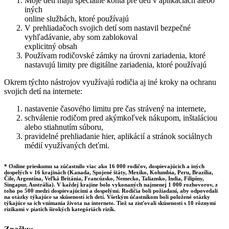
Moje deti majú špeciálne kontá pre deti v aplikáciách alebo
iných
online službách, ktoré používajú
V prehliadačoch svojich detí som nastavil bezpečné
vyhľadávanie, aby som zablokoval
explicitný obsah
Používam rodičovské zámky na úrovni zariadenia, ktoré
nastavujú limity pre digitálne zariadenia, ktoré používajú
Okrem týchto nástrojov využívajú rodičia aj iné kroky na ochranu
svojich detí na internete:
nastavenie časového limitu pre čas strávený na internete,
schválenie rodičom pred akýmkoľvek nákupom, inštaláciou
alebo stiahnutím súboru,
pravidelné prehliadanie hier, aplikácií a stránok sociálnych
médií využívaných deťmi.
* Online prieskumu sa zúčastnilo viac ako 16 000 rodičov, dospievajúcich a iných
dospelých v 16 krajinách (Kanada, Spojené štáty, Mexiko, Kolumbia, Peru, Brazília,
Čile, Argentína, Veľká Británia, Francúzsko, Nemecko, Taliansko, India, Filipíny,
Singapur, Austrália). V každej krajine bolo vykonaných najmenej 1 000 rozhovorov, z
toho po 500 medzi dospievajúcimi a dospelými. Rodičia boli požiadaní, aby odpovedali
na otázky týkajúce sa skúseností ich detí. Všetkým účastníkom boli položené otázky
týkajúce sa ich vnímania života na internete. Tiež sa zisťovali skúsenosti s 10 rôznymi
rizikami v piatich širokých kategóriách rizík.