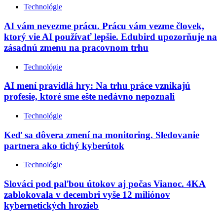
Technológie
AI vám nevezme prácu. Prácu vám vezme človek,
ktorý vie AI používať lepšie. Edubird upozorňuje na
zásadnú zmenu na pracovnom trhu
Technológie
AI mení pravidlá hry: Na trhu práce vznikajú
profesie, ktoré sme ešte nedávno nepoznali
Technológie
Keď sa dôvera zmení na monitoring. Sledovanie
partnera ako tichý kyberútok
Technológie
Slováci pod paľbou útokov aj počas Vianoc. 4KA
zablokovala v decembri vyše 12 miliónov
kybernetických hrozieb