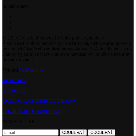
Sociálne siete:
© 2023 HviezdnePremeny | Všetky práva vyhradené
Žiadna časť stránky nemôže byť rozširovaná, alebo reprodukovaná
bez predchádzajúceho súhlasu prevádzkovateľa Allmedia plus, s.r.o.
Články vyjadrujú názory autorov a nemusia byť totožné s názorom
prevádzkovateľa.
Vytvoril
FortSec, s.r.o.
KONTAKT
INZERCIA
OCHRANA OSOBNÝCH ÚDAJOV
OBCHODNÉ PODMIENKY
NEWSLETTER