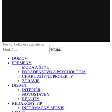
Hľadať
DOMOV
PREMENY
MÓDA A ŠTÝL
PORADENSTVO A PSYCHOLÓGIA
CHARITATÍVNE PROJEKTY
ZDRAVIE
DIZAJN
INTERIÉR
NOVOSTAVBY
REALITY
REDAKČNÝ TIP
INFORMAČNÝ SERVIS