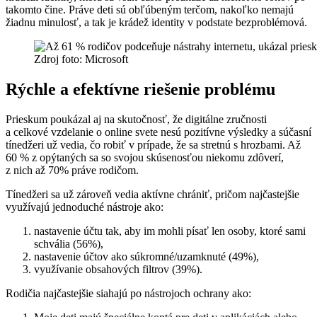
takomto čine. Práve deti sú obľúbeným terčom, nakoľko nemajú
žiadnu minulosť, a tak je krádež identity v podstate bezproblémová.
Zdroj foto: Microsoft
Rýchle a efektívne riešenie problému
Prieskum poukázal aj na skutočnosť, že digitálne zručnosti
a celkové vzdelanie o online svete nesú pozitívne výsledky a súčasní
tínedžeri už vedia, čo robiť v prípade, že sa stretnú s hrozbami. Až
60 % z opýtaných sa so svojou skúsenosťou niekomu zdôverí,
z nich až 70% práve rodičom.
Tínedžeri sa už zároveň vedia aktívne chrániť, pričom najčastejšie
využívajú jednoduché nástroje ako:
nastavenie účtu tak, aby im mohli písať len osoby, ktoré sami
schvália (56%),
nastavenie účtov ako súkromné/uzamknuté (49%),
využívanie obsahových filtrov (39%).
Rodičia najčastejšie siahajú po nástrojoch ochrany ako: