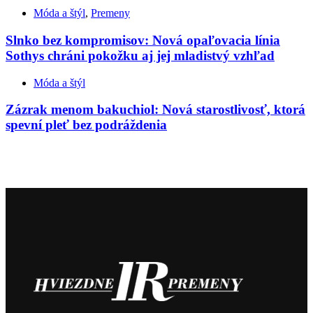
Móda a štýl
,
Premeny
Slnko bez kompromisov: Nová opaľovacia línia
Sothys chráni pokožku aj jej mladistvý vzhľad
Móda a štýl
Zázrak menom bakuchiol: Nová starostlivosť, ktorá
spevní pleť bez podráždenia