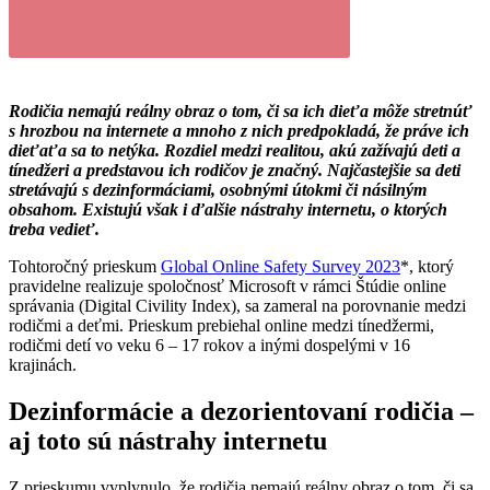
Rodičia nemajú reálny obraz o tom, či sa ich dieťa môže stretnúť
s hrozbou na internete a mnoho z nich predpokladá, že práve ich
dieťaťa sa to netýka.
Rozdiel medzi realitou, akú zažívajú deti a
tínedžeri a predstavou ich rodičov je značný. Najčastejšie sa deti
stretávajú s dezinformáciami, osobnými útokmi či násilným
obsahom. Existujú však i ďalšie nástrahy internetu, o ktorých
treba vedieť.
Tohtoročný prieskum
Global Online Safety Survey 2023
*, ktorý
pravidelne realizuje spoločnosť Microsoft v rámci Štúdie online
správania (Digital Civility Index), sa zameral na porovnanie medzi
rodičmi a deťmi. Prieskum prebiehal online medzi tínedžermi,
rodičmi detí vo veku 6 – 17 rokov a inými dospelými v 16
krajinách.
Dezinformácie a dezorientovaní rodičia –
aj toto sú nástrahy internetu
Z prieskumu vyplynulo, že rodičia nemajú reálny obraz o tom, či sa