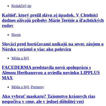
Redakčný tip
Kaštieľ, ktorý prežil slávu aj úpadok. V Chtelnici
dodnes ožívajú príbehy Márie Terézie a šľachtických
rodov
Biznis
Slováci pred horúčavami unikajú na sever, záujem o
Nórsko vzrástol o viac ako polovicu
Móda a štýl
FACEDERMA predstavila novú spoluprácu s
Alenou Heribanovou a uviedla novinku LIPPLUS
MAX
Móda a štýl
,
Premeny
Ako vybrať maskaru? Tajomstvo krásnych rias
nespočíva v cene, ale v jednej dôležitej veci