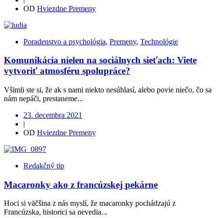
OD
Hviezdne Premeny
Poradenstvo a psychológia
,
Premeny
,
Technológie
Komunikácia nielen na sociálnych sieťach: Viete
vytvoriť atmosféru spolupráce?
Všimli ste si, že ak s nami niekto nesúhlasí, alebo povie niečo, čo sa
nám nepáči, prestaneme...
23. decembra 2021
|
OD
Hviezdne Premeny
Redakčný tip
Macaronky ako z francúzskej pekárne
Hoci si väčšina z nás myslí, že macaronky pochádzajú z
Francúzska, historici sa nevedia...