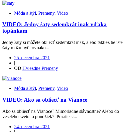
Móda a štýl
,
Premeny
,
Video
VIDEO: Jedny šaty sedemkrát inak vďaka
topánkam
Jedny šaty si môžete obliecť sedemkrát inak, alebo taktiež tie isté
šaty môžu byť rovnako...
25. decembra 2021
|
OD
Hviezdne Premeny
Móda a štýl
,
Premeny
,
Video
VIDEO: Ako sa obliecť na Vianoce
Ako sa obliecť na Vianoce? Mimoriadne slávnostne? Alebo do
veselého svetra a ponožiek? Pozrite si...
24. decembra 2021
|