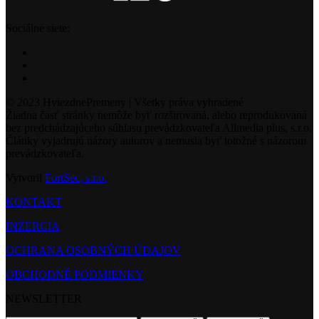
Sociálne siete:
© 2023 HviezdnePremeny | Všetky práva vyhradené
Žiadna časť stránky nemôže byť rozširovaná, alebo reprodukovaná
bez predchádzajúceho súhlasu prevádzkovateľa Allmedia plus, s.r.o.
Články vyjadrujú názory autorov a nemusia byť totožné s názorom
prevádzkovateľa.
Vytvoril
FortSec, s.r.o.
KONTAKT
INZERCIA
OCHRANA OSOBNÝCH ÚDAJOV
OBCHODNÉ PODMIENKY
NEWSLETTER