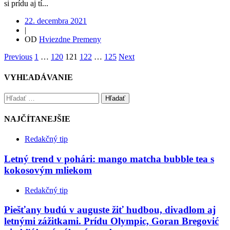
si prídu aj tí...
22. decembra 2021
|
OD
Hviezdne Premeny
Previous
1
…
120
121
122
…
125
Next
VYHĽADÁVANIE
Hľadať
NAJČÍTANEJŠIE
Redakčný tip
Letný trend v pohári: mango matcha bubble tea s
kokosovým mliekom
Redakčný tip
Piešťany budú v auguste žiť hudbou, divadlom aj
letnými zážitkami. Prídu Olympic, Goran Bregović