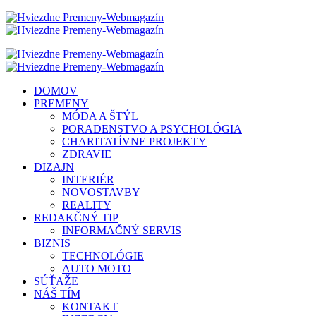
DOMOV
PREMENY
MÓDA A ŠTÝL
PORADENSTVO A PSYCHOLÓGIA
CHARITATÍVNE PROJEKTY
ZDRAVIE
DIZAJN
INTERIÉR
NOVOSTAVBY
REALITY
REDAKČNÝ TIP
INFORMAČNÝ SERVIS
BIZNIS
TECHNOLÓGIE
AUTO MOTO
SÚŤAŽE
NÁŠ TÍM
KONTAKT