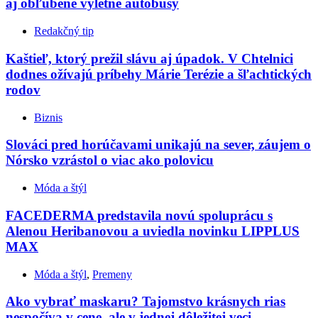
aj obľúbené výletné autobusy
Redakčný tip
Kaštieľ, ktorý prežil slávu aj úpadok. V Chtelnici
dodnes ožívajú príbehy Márie Terézie a šľachtických
rodov
Biznis
Slováci pred horúčavami unikajú na sever, záujem o
Nórsko vzrástol o viac ako polovicu
Móda a štýl
FACEDERMA predstavila novú spoluprácu s
Alenou Heribanovou a uviedla novinku LIPPLUS
MAX
Móda a štýl
,
Premeny
Ako vybrať maskaru? Tajomstvo krásnych rias
nespočíva v cene, ale v jednej dôležitej veci