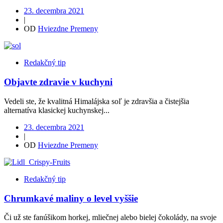
23. decembra 2021
|
OD
Hviezdne Premeny
Redakčný tip
Objavte zdravie v kuchyni
Vedeli ste, že kvalitná Himalájska soľ je zdravšia a čistejšia
alternatíva klasickej kuchynskej...
23. decembra 2021
|
OD
Hviezdne Premeny
Redakčný tip
Chrumkavé maliny o level vyššie
Či už ste fanúšikom horkej, mliečnej alebo bielej čokolády, na svoje