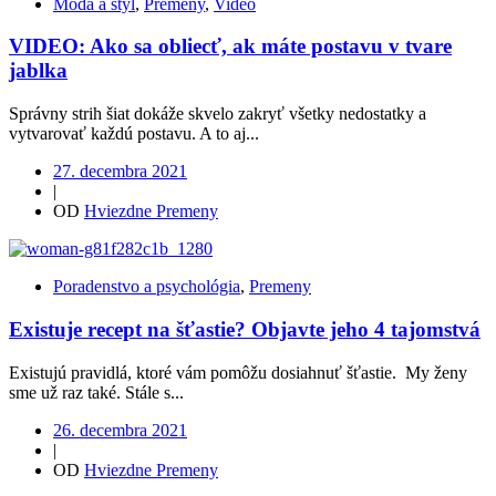
Móda a štýl
,
Premeny
,
Video
VIDEO: Ako sa obliecť, ak máte postavu v tvare
jablka
Správny strih šiat dokáže skvelo zakryť všetky nedostatky a
vytvarovať každú postavu. A to aj...
27. decembra 2021
|
OD
Hviezdne Premeny
Poradenstvo a psychológia
,
Premeny
Existuje recept na šťastie? Objavte jeho 4 tajomstvá
Existujú pravidlá, ktoré vám pomôžu dosiahnuť šťastie. My ženy
sme už raz také. Stále s...
26. decembra 2021
|
OD
Hviezdne Premeny