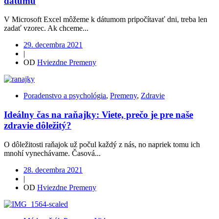
dátumu
V Microsoft Excel môžeme k dátumom pripočítavať dni, treba len
zadať vzorec. Ak chceme...
29. decembra 2021
|
OD
Hviezdne Premeny
Poradenstvo a psychológia
,
Premeny
,
Zdravie
Ideálny čas na raňajky: Viete, prečo je pre naše
zdravie dôležitý?
O dôležitosti raňajok už počul každý z nás, no napriek tomu ich
mnohí vynechávame. Časová...
28. decembra 2021
|
OD
Hviezdne Premeny