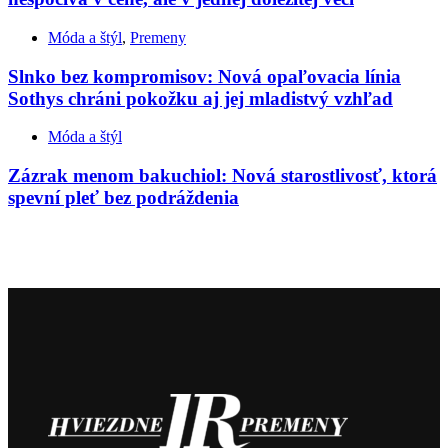
Móda a štýl
,
Premeny
Slnko bez kompromisov: Nová opaľovacia línia
Sothys chráni pokožku aj jej mladistvý vzhľad
Móda a štýl
Zázrak menom bakuchiol: Nová starostlivosť, ktorá
spevní pleť bez podráždenia